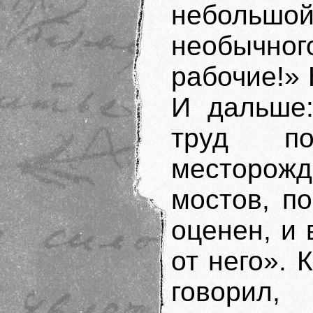
небольшо
необычно
рабочие!» 
И дальше:
труд по
месторожд
мостов, п
оценен, и 
от него». 
говорил