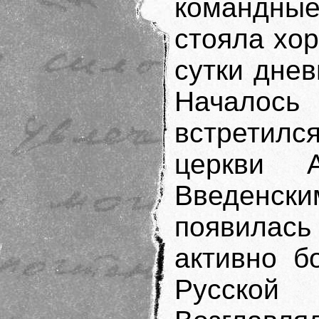
командны
стояла хор
сутки дне
Началос
встретилс
церкви А
Введенс
появилась
активно б
Русской 