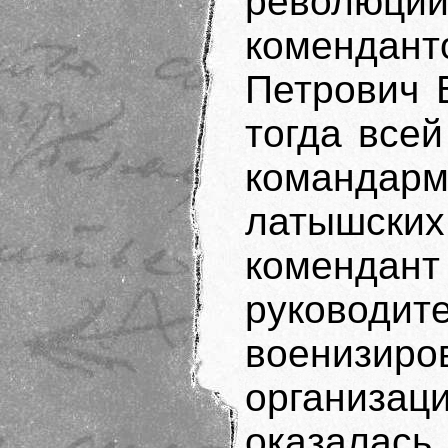
революц
коменда
Петрович 
тогда все
командарм
латышских
коменда
руковод
военизиро
организац
оказалась