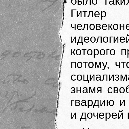
было таки
Гитл
человекон
идеологи
которого 
потому, ч
социализм
знамя сво
гвардию и
и дочерей 