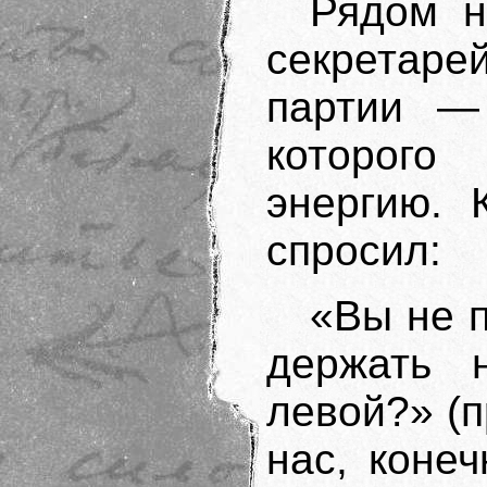
Рядом н
секрета
партии — 
которог
энергию. 
спросил:
«Вы не п
держать
левой?» (п
нас, коне