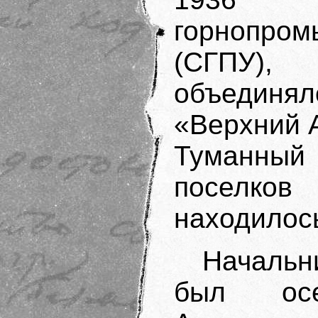
горнопр
(СГПУ),
объединял
«Верхний А
Туманны
поселк
находилос
Начальн
был осе