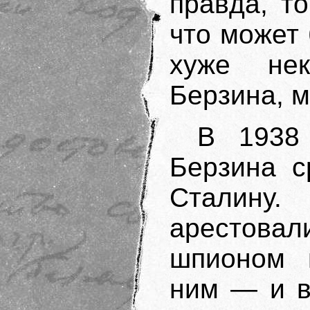
правда, то
что может
хуже не
Берзина, м
В 1938
Берзина с
Сталину
арестовал
шпионом 
ним — и в