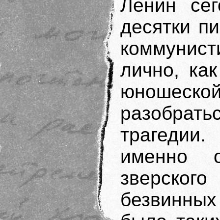
Ленин сег
десятки пи
коммунис
лично, ка
юношеско
разобра
трагедии.
именно 
зверског
безвинных