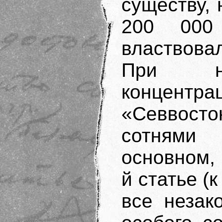
существу,
200 000 
властвова
При н
концен
«Севвос
сотнями
основном,
й статье (
все незак