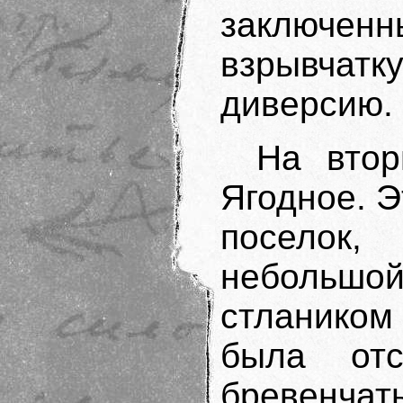
заключе
взрывча
диверсию.
На втор
Ягодное. Э
поселок,
небольш
стлаником
была от
бревенчат