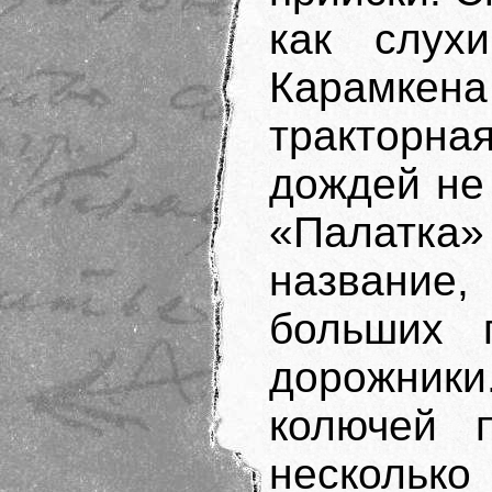
как слух
Карамке
тракторная
дождей не
«Палатка»
название,
больших 
дорожни
колючей п
нескольк