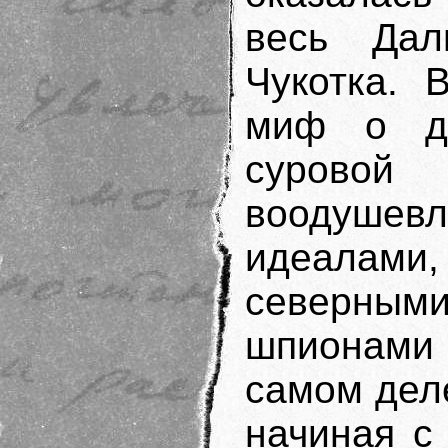
весь Дал
Чукотка. 
миф о до
суровой
воодушевл
идеалам
северными
шпионами 
самом дел
начиная с