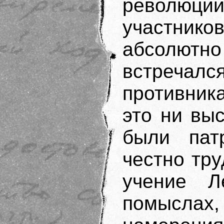
революци
участнико
абсолютн
встреча
противник
это ни выс
были пат
честно тр
учение 
помыслах