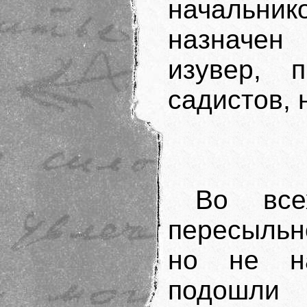
начальн
назначен 
изувер, 
садистов, 
Во все
пересыльно
но не н
подошли 