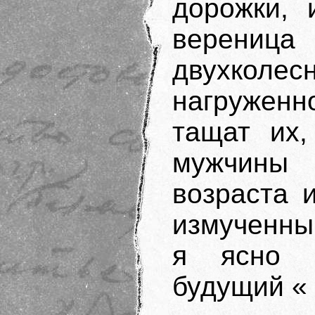
дорожки,
вереница
двухколес
нагруженн
тащат их,
мужчины
возраста 
измученны
я ясно п
будущий «