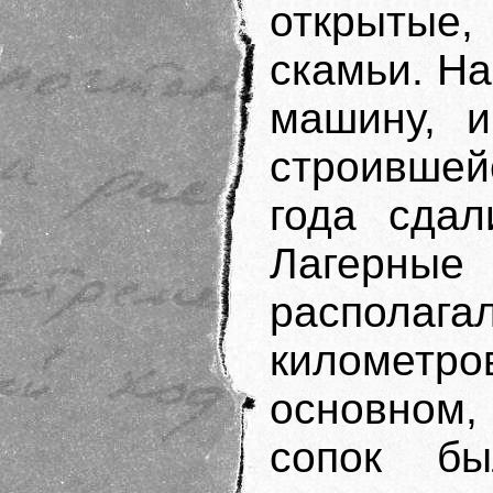
открытые,
скамьи. На
машину, и
строившей
года сдал
Лагерны
распола
километр
основном,
сопок б