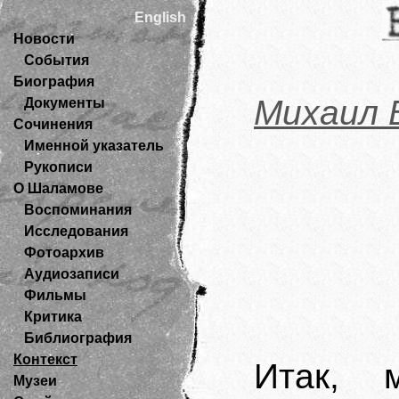
English
Новости
События
Биография
Михаил 
Документы
Сочинения
Именной указатель
Рукописи
О Шаламове
Воспоминания
Исследования
Фотоархив
Аудиозаписи
Фильмы
Критика
Библиография
Контекст
Итак, 
Музеи