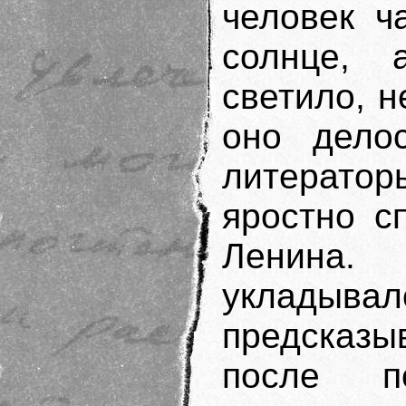
человек ч
солнце, 
светило, 
оно делос
литератор
яростно с
Ленина
укладывал
предсказ
после по