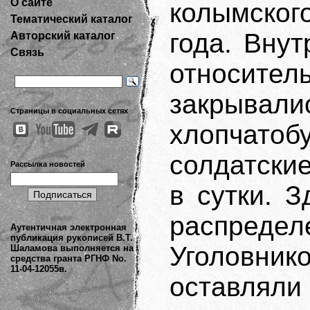
О сайте
колымског
Тематический каталог
года. Вну
Авторский каталог
Связь
относител
закрыв
Страницы в социальных сетях
хлопчатоб
солдатские
Рассылка новостей
в сутки. 
распред
Аутентичная электронная
публикация рукописей В.Т.
Уголовни
Шаламова выполняется на
средства гранта РГНФ No.
11-04-12055в.
оставляли