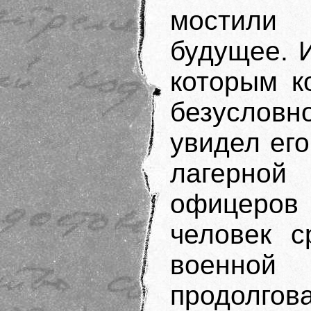
мостили
будущее. 
которым к
безуслов
увидел ег
лагерной
офицеров
человек с
военной
продолго