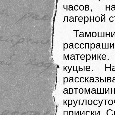
часов, н
лагерной с
Тамош
расспраш
материке.
куцые. 
рассказ
автомаши
круглосут
прииски. С