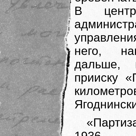
В центр
админис
управлени
него, н
дальше,
прииску «
километ
Ягоднинск
«Партиз
1936 