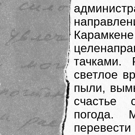
администра
направлени
Карамк
целенапр
тачками.
светлое в
пыли, вым
счастье 
погода. 
перевест