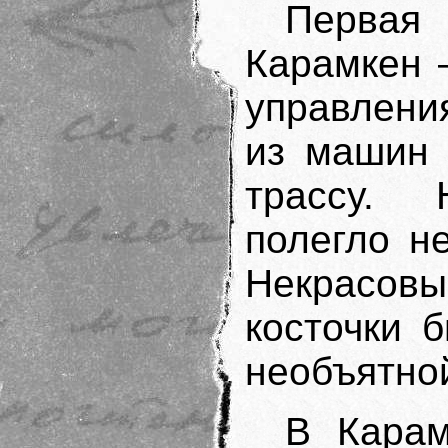
Первая
Карамкен 
управлени
из машин 
трассу. 
полегло н
Некрасовы
косточки 
необъятно
В Карам