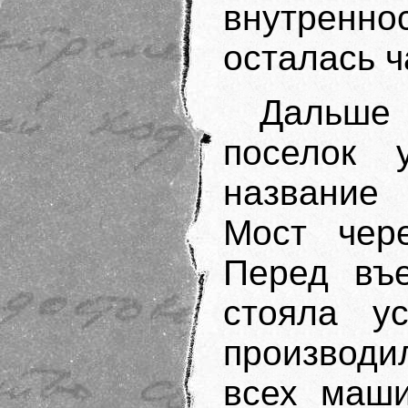
внутренно
осталась ч
Дальше
поселок 
название 
Мост чер
Перед въ
стояла ус
производ
всех маши