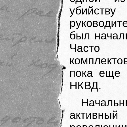
убийств
руководи
был начал
Часто р
комплекто
пока еще 
НКВД.
Началь
активный