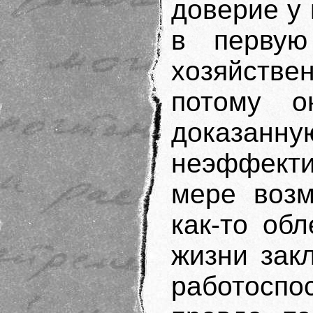
доверие у 
в первую
хозяйстве
потому 
доказанну
неэффекти
мере возм
как-то об
жизни зак
работосп