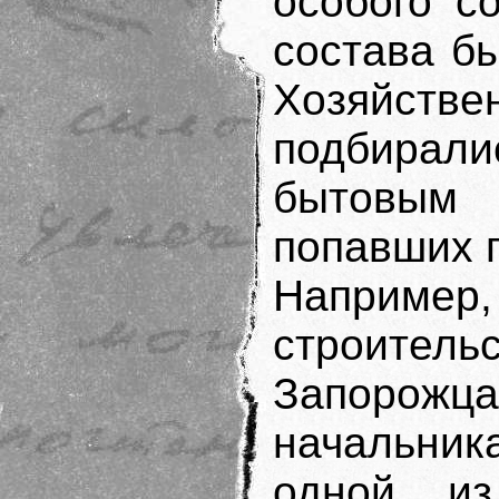
особого с
состава б
Хозяйст
подбира
бытовым
попавших 
Например,
строител
Запорожц
начальни
одной из