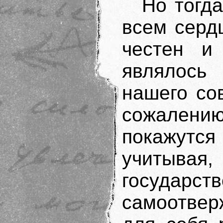
Но тогда
всем серд
честен и
являлос
нашего сов
сожалению
покажутс
учитывая
государст
самоотве