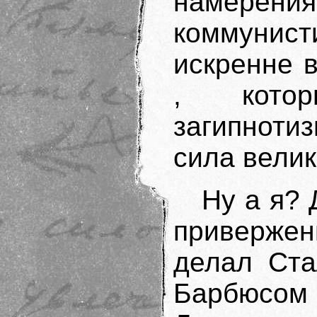
намерен
коммуни
искренне 
, котор
загипнотиз
сила велик
Ну а я? 
привержен
делал Ста
Барбюсом 