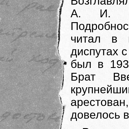
Возглавля
А. И. Вв
Подробност
читал в 
диспутах с
был в 193
Брат Вв
крупнейш
арестован,
довелось в