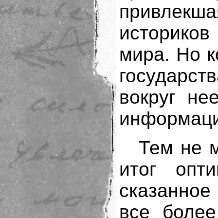
привлек
историков
мира. Но 
государст
вокруг не
информаци
Тем не 
итог опт
сказанное
все более