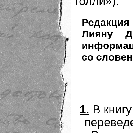
Толли»).
Редакция
Лияну Д
информац
со словен
1.
В книгу
перевед