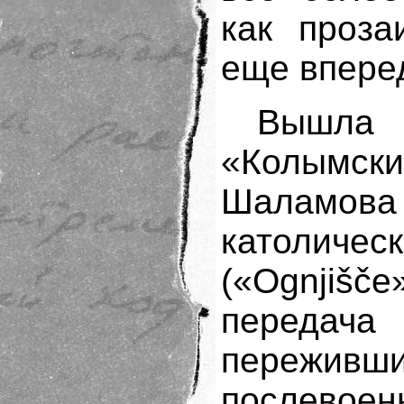
как проза
еще впере
Вышла 
«Колымск
Шаламо
католич
(«Ognjišče
переда
пережи
послевое