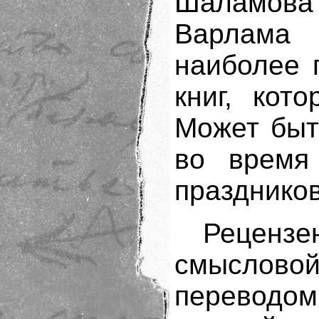
Шаламова 
Варлама
наиболее 
книг, кот
Может быть
во время 
праздников
Рецензе
смыслово
переводом