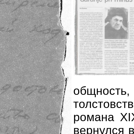
общность,
толстовс
романа XI
вернулся 