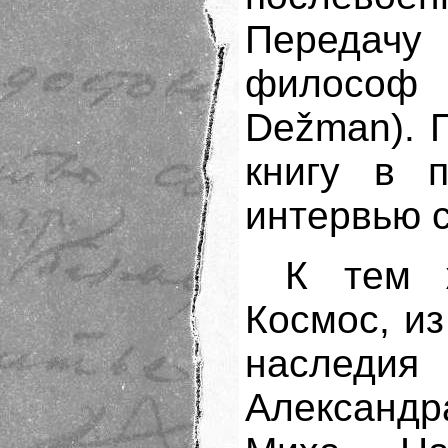
Передачу
философ
Dežman). 
книгу в п
интервью с
К тем 
Космос, из
наследи
Александ