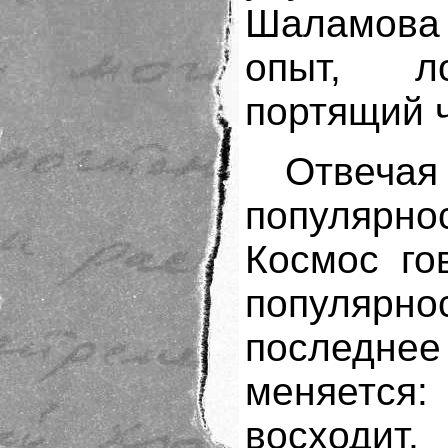
Шаламова 
опыт, л
портящий 
Отвеча
популярно
Космос го
популярно
последн
меняетс
восходи