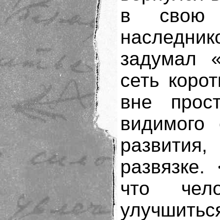
в свою 
наследник
задумал «
сеть коро
вне прос
видимого 
развития,
развязке.
что чел
улучшить