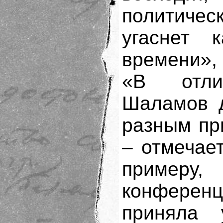
политиче
угаснет 
времени»,
«В отли
Шаламов д
разным пр
– отмечает
примеру
конференц
приняла 