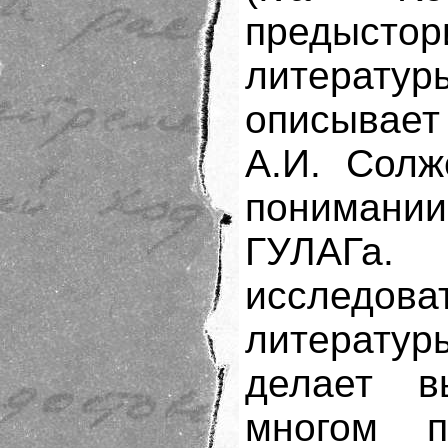
предысто
литерат
описывает
А.И. Солж
понимани
ГУЛАГа
исслед
литерату
делает в
многом п