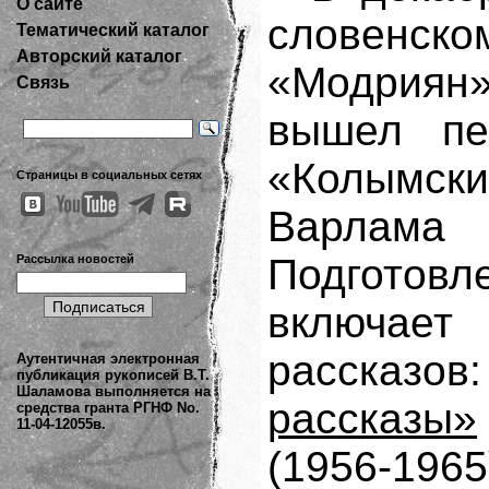
О сайте
словенско
Тематический каталог
Авторский каталог
«Модриян»
Связь
вышел пе
«Колымск
Страницы в социальных сетях
Варлама
Подготовл
Рассылка новостей
включае
рассказ
Аутентичная электронная
публикация рукописей В.Т.
Шаламова выполняется на
рассказы»
средства гранта РГНФ No.
11-04-12055в.
(1956-196