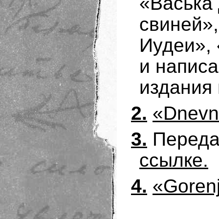
«Васька 
свиней»,
Иудеи»,
и написа
издания
2.
«Dnevni
3.
Переда
ссылке.
4.
«Gorenj