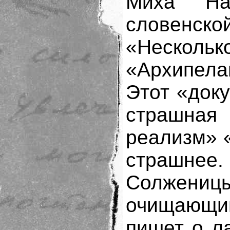
Миха На
словенской
«Несколько
«Архипел
Этот «док
страшная
реализм» 
страшнее. 
Солженицы
очищающим
пишет о л