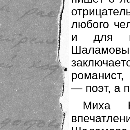
отрицател
любого чел
и для п
Шаламо
заключает
романист,
— поэт, а 
Миха 
впечатлен