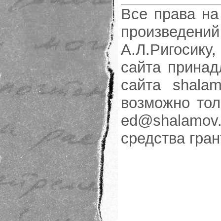
Все права на
произведени
А.Л.Ригосику
сайта принад
сайта shalam
возможно тол
ed@shalamov.
средства гра