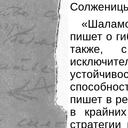
Солженицы
«Шаламо
пишет о ги
также, 
исключи
устойчи
способно
пишет в р
в крайних
стратегии