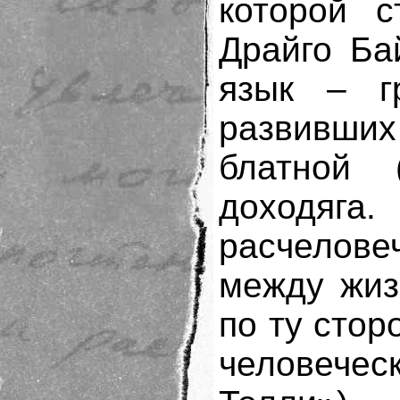
которой с
Драйго Ба
язык – г
развивши
блатной (
доходяг
расчелове
между жиз
по ту стор
человечес