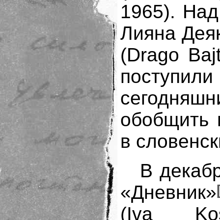
1965). На
Лияна Деяк
(Drago Bajt
поступи
сегодня
обобщить 
в словенс
В декаб
«Дневник»
(Iva Ko