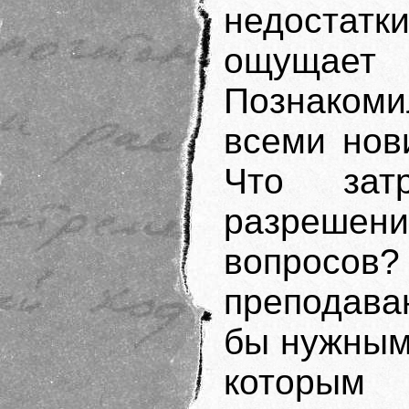
недостат
ощущает
Познакоми
всеми нов
Что затр
разреше
вопрос
преподава
бы нужным
которым