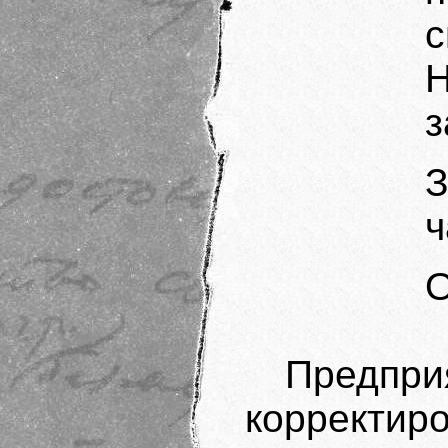
с
з
З
ч
О
Предп
коррект