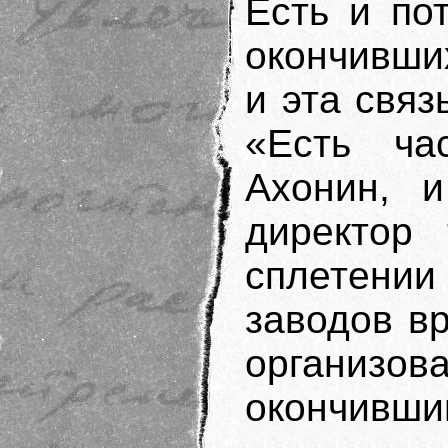
Есть и по
окончивших
и эта связ
«Есть час
Ахонин, и
директор 
сплетен
заводов в
организов
окончивши