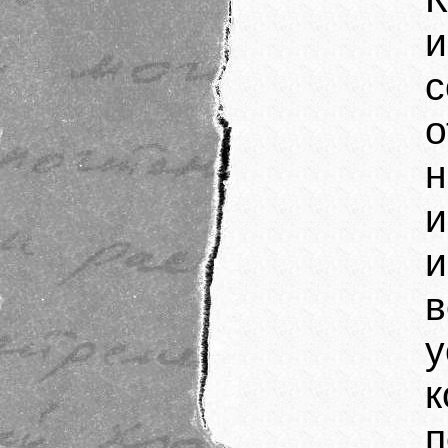
и
и
у