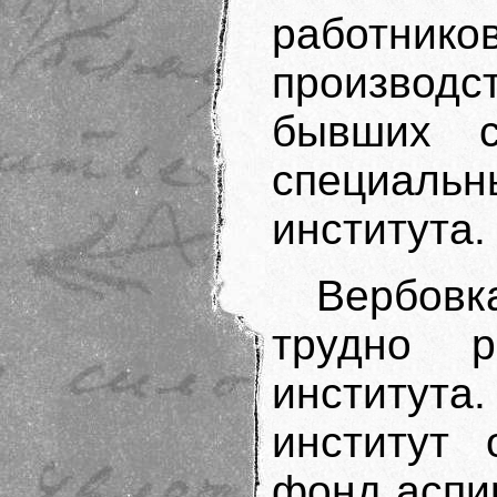
работников
производ
бывших с
специаль
института.
Вербовк
трудно 
институт
институт 
фонд аспи