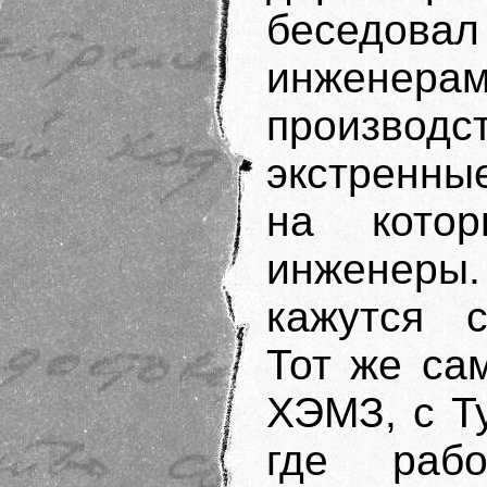
беседо
инженер
производ
экстренны
на кото
инженер
кажутся с
Тот же са
ХЭМЗ, с Т
где рабо