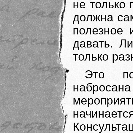
не только 
должна са
полезное 
давать. Л
только раз
Это п
наброса
мероприя
начинае
Консуль