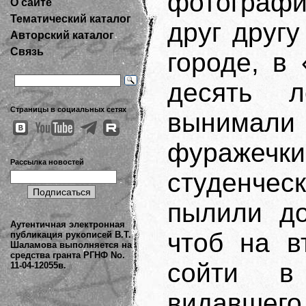
фотографи
О сайте
Тематический каталог
друг другу
Авторский каталог
Связь
городе, в
десять л
Страницы в социальных сетях
вынимали
фуражеч
Рассылка новостей
студенческ
пылили до
Аутентичная электронная
чтоб на в
публикация рукописей В.Т.
Шаламова выполняется на
средства гранта РГНФ No.
сойти в
11-04-12055в.
видавшего