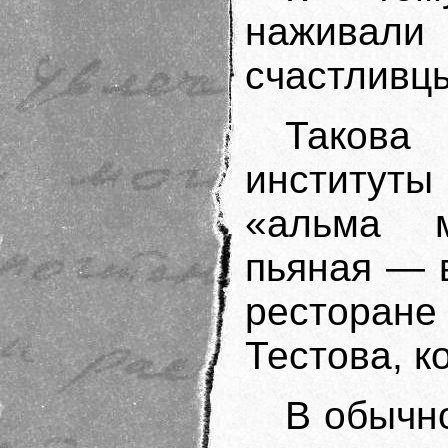
наживал
счастливцы
Такова
институты
«альма м
пьяная — в
ресторане
Тестова, к
В обычн