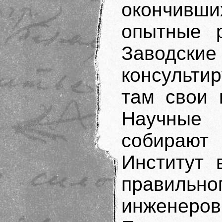
окончивш
опытные р
Заводск
консульти
там свои 
Научные
собирают 
Институт 
правиль
инженеров