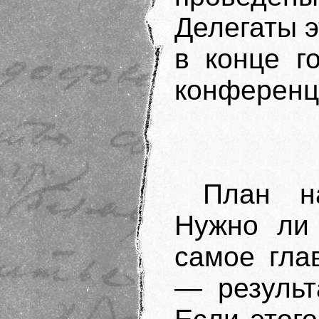
Делегаты 
в конце г
конференц
План н
Нужно ли 
самое гла
— результ