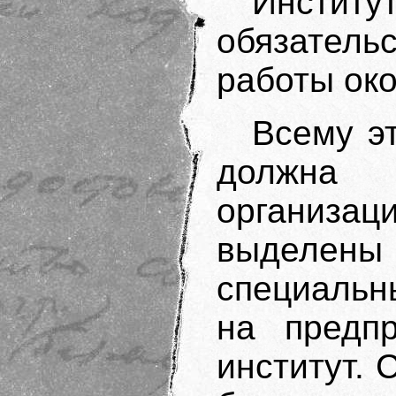
Инсти
обязатель
работы ок
Всему э
должн
организа
выделены
специальн
на предпр
институт. 