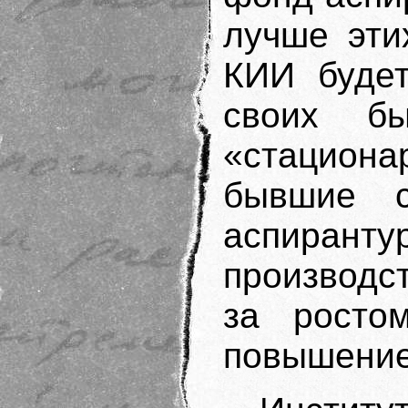
лучше эти
КИИ будет
своих бы
«стацио
бывшие с
аспиран
производст
за росто
повышение