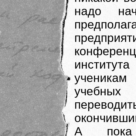
надо на
предполаг
предприя
конфере
институт
ученикам
учебны
перевод
окончивши
А пока 