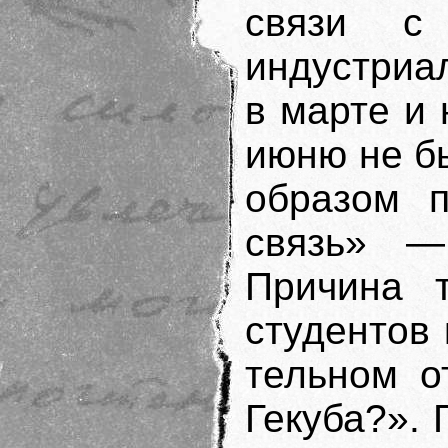
связи с 
индустриа
в марте и 
июню не бы
образом п
связь» —
Причина т
студентов 
тельном о
Гекуба?». Г