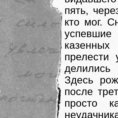
пять, чер
кто мог. 
успевшие
казенны
прелести 
делились 
Здесь рож
после тре
просто ка
неудачни