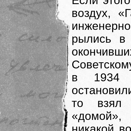
Если этого
воздух, «
инженерно
рылись в 
окончивш
Советскому
в 1934 
остановил
то взял 
«домой»,
никакой в