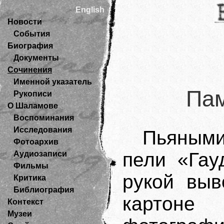
English
Новости
События
Биография
Документы
Сочинения
Именной указатель
Пам
Рукописи
О Шаламове
Воспоминания
Исследования
Пьяными
Фотоархив
пели «Гау
Аудиозаписи
Фильмы
рукой вы
Критика
Библиография
картоне
Контекст
Музеи