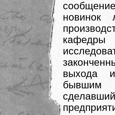
сообщение
новинок 
производс
кафедры
исследо
законченн
выхода и
бывшим 
сделавш
предприят