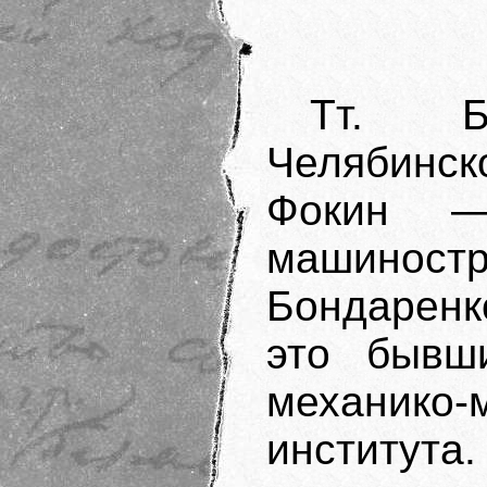
Тт. Б
Челябинск
Фокин —
машинос
Бондарен
это бывши
механико-
институ