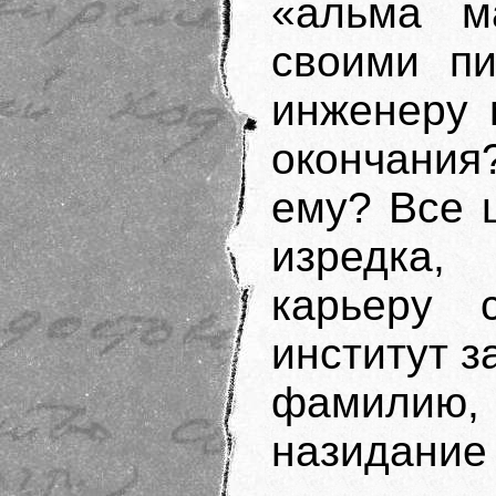
«альма м
своими пи
инженеру 
окончания
ему? Все 
изредка,
карьеру 
институт з
фамилию
назидание