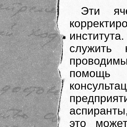
Эти яч
корректи
институт
служить 
проводимы
помощь
консульта
предпри
аспиранты
это может