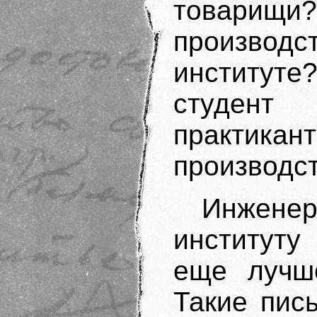
товари
произво
институт
студент
практика
производс
Инжене
институту
еще лучше
Такие пис