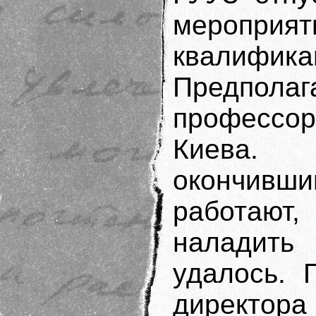
меропр
квалифи
Предпол
профессо
Киева.
окончивши
работают
наладить
удалось. 
директор