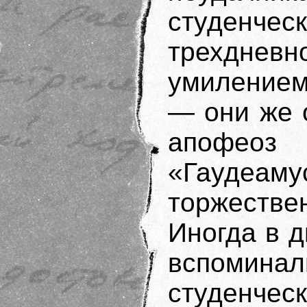
студенче
трехдневн
умилением
— они же 
апофео
«Гауде
торжеств
Иногда в 
вспоминал
студенче