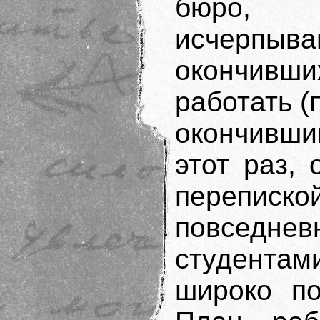
бюро,
исчерпыв
окончивш
работать (
окончивши
этот раз,
перепи
повседне
студентам
широко по