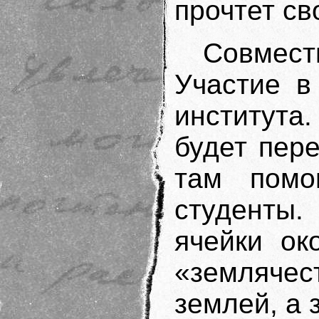
прочтет св
Совмест
Участие в
института.
будет пер
там помо
студенты.
ячейки ок
«земляче
землей, а 