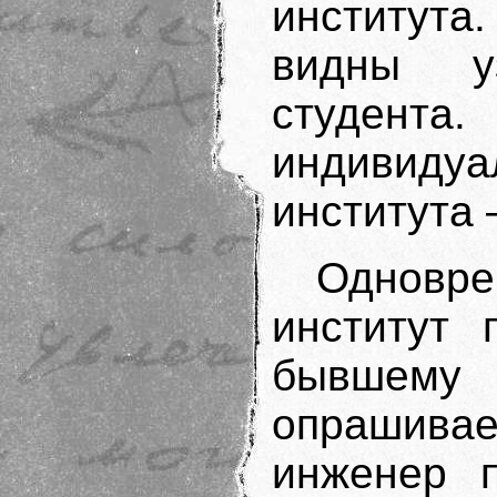
института
видны у
студент
индивидуал
института 
Одновр
институт 
бывшему
опрашива
инженер п