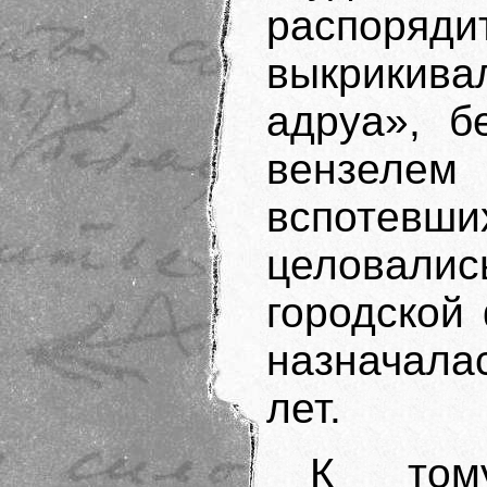
распоряди
выкрикива
адруа», б
вензеле
вспотев
целовали
городской
назначалас
лет.
К тому