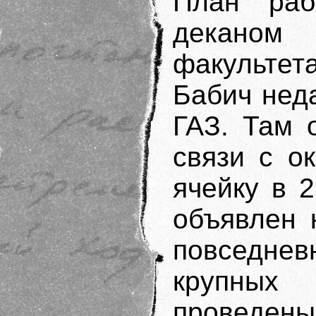
План раб
деканом
факульте
Бабич неда
ГАЗ. Там 
связи с о
ячейку в 2
объявлен 
повседнев
крупных
проведены