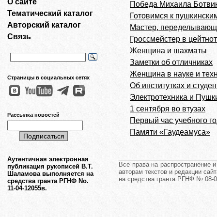
О сайте
Победа Михаила Ботви
Тематический каталог
Готовимся к пушкински
Авторский каталог
Мастер, переделывающ
Связь
Гроссмейстер в цейтно
Женщина и шахматы
Заметки об отличниках
Женщина в науке и тех
Страницы в социальных сетях
Об институтках и студен
Электротехника и Пушк
1 сентября во втузах
Рассылка новостей
Первый час учебного г
Памяти «Гаудеамуса»
Аутентичная электронная
Все права на распространение 
публикация рукописей В.Т.
авторам текстов и редакции сайт
Шаламова выполняется на
на средства гранта РГНФ № 08-0
средства гранта РГНФ No.
11-04-12055в.