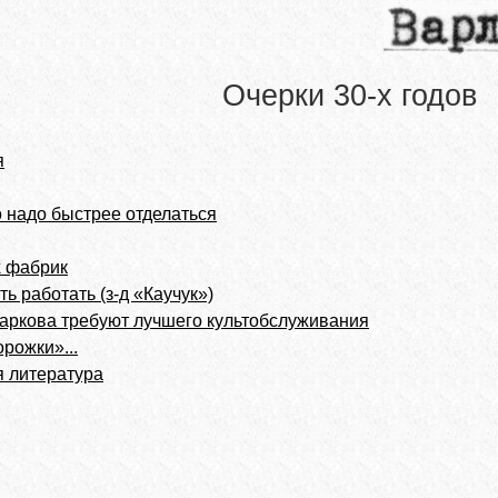
Очерки 30-х годов
я
о надо быстрее отделаться
х фабрик
ь работать (з-д «Каучук»)
аркова требуют лучшего культобслуживания
рожки»...
я литература