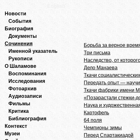
English
Новости
События
Биография
Документы
Сочинения
Борьба за верное врем
Именной указатель
Три письма
Рукописи
Наследство, от которог
О Шаламове
Дело Манаева
Воспоминания
Ткачи социалистически
Исследования
Передать опыт — научит
Фотоархив
Ткачи фабрики имени М
Аудиозаписи
«Позарастали стежки-до
Фильмы
Наука и художественна
Критика
Картофель
Библиография
64 поля
Контекст
Чемпионы зимы
Музеи
Перед Спартакиадой