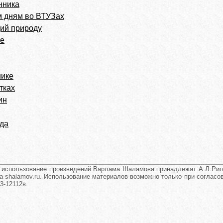
нника
м дням во ВТУЗах
ий природу
те
нике
тках
ин
ода
и использование произведений Варлама Шаламова принадлежат А.Л.Риго
а shalamov.ru. Использование материалов возможно только при согласова
3-12112в.