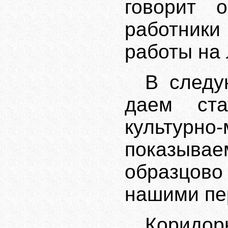
говорит 
работник
работы на 
В след
даем ст
культур
показывае
образцово
нашими пе
Коридор