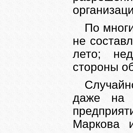
организаци
По мног
не состав
лето; нед
стороны о
Случайн
даже на 
предприя
Маркова 