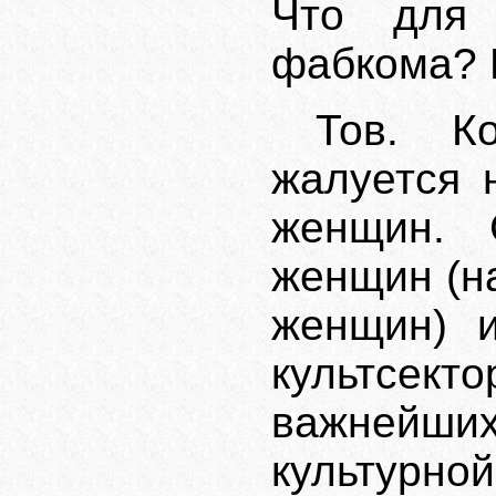
Что для 
фабкома? 
Тов. Ко
жалуется 
женщин. 
женщин (н
женщин) и
культcект
важнейши
культурно