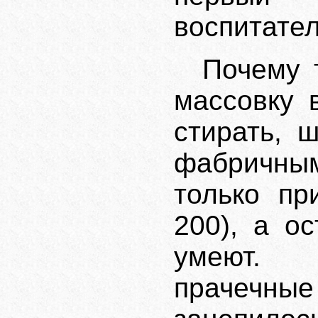
воспитате
Почему 
массовку 
стирать, 
фабричны
только пр
200), а о
умеют. 
прачечные