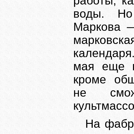
работы, к
воды. Н
Маркова 
марковска
календаря
мая еще н
кроме общ
не смо
культмасс
На фабр