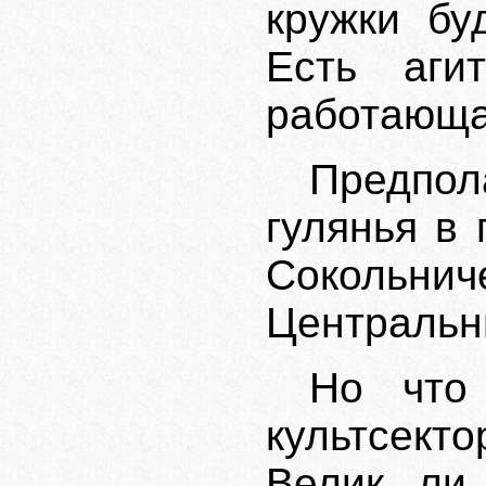
кружки бу
Есть агит
работающая
Предпо
гулянья в
Сокольни
Центральн
Но что
культсект
Велик ли