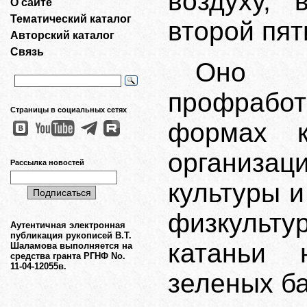
воздуху, 
О сайте
Тематический каталог
второй пят
Авторский каталог
Связь
Оно 
профрабо
Страницы в социальных сетях
формах к
организа
Рассылка новостей
культуры и
физкульт
Аутентичная электронная
публикация рукописей В.Т.
катаньи 
Шаламова выполняется на
средства гранта РГНФ No.
11-04-12055в.
зеленых ба