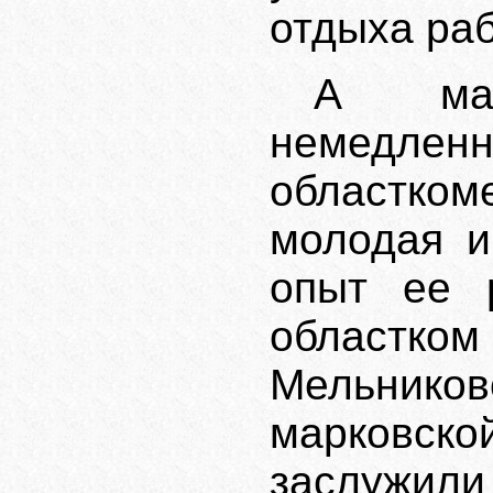
отдыха раб
А мар
немедле
областко
молодая и
опыт ее 
областком
Мельников
марковск
заслужили