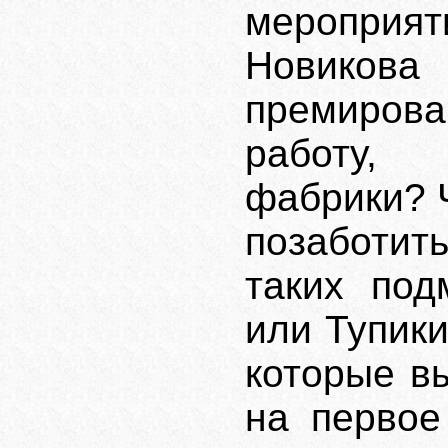
мероприя
Новико
премиров
работу,
фабрики? Ч
позаботить
таких под
или Тупики
которые в
на первое