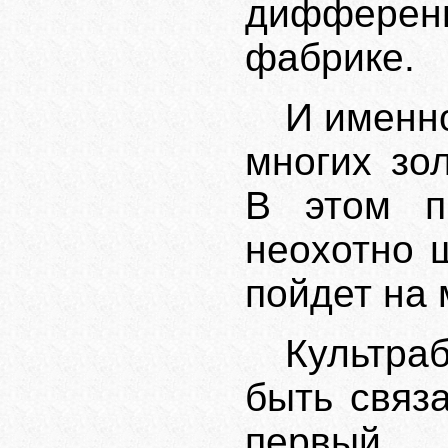
диффере
фабрике.
И именно
многих зо
В этом пр
неохотно 
пойдет на 
Культра
быть связ
первый 