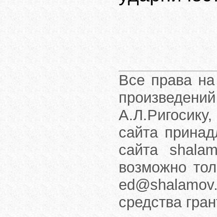
Все права на
произведени
А.Л.Ригосику
сайта принад
сайта shalam
возможно тол
ed@shalamov.
средства гра