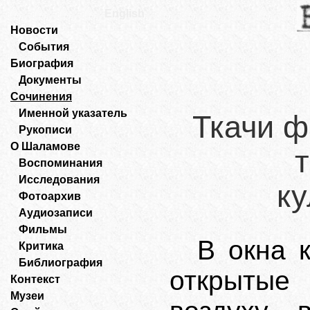
English
Новости
События
Биография
Документы
Сочинения
Именной указатель
Ткачи ф
Рукописи
О Шаламове
Воспоминания
Исследования
к
Фотоархив
Аудиозаписи
Фильмы
В окна 
Критика
Библиография
открытые
Контекст
Музеи