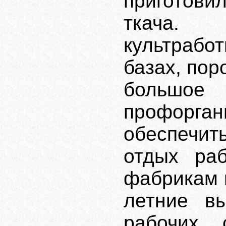
приготови
ткача. 
культраб
базах, пор
большое
профорг
обеспечи
отдых ра
фабрикам 
летние вы
рабочих