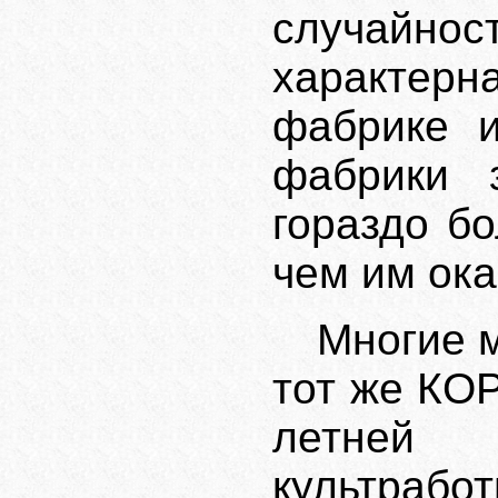
случайно
характер
фабрике и
фабрики 
гораздо б
чем им ока
Многие 
тот же КО
летней 
культрабо