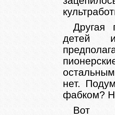
зацепи
культработ
Другая
детей 
предпол
пионерски
остальным
нет. Поду
фабком? Не
Вот э