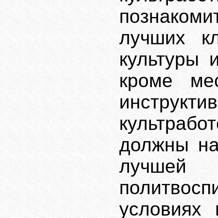
познаком
лучших кл
культуры 
кроме ме
инструкт
культрабо
должны на
лучшей
политвосп
условиях 