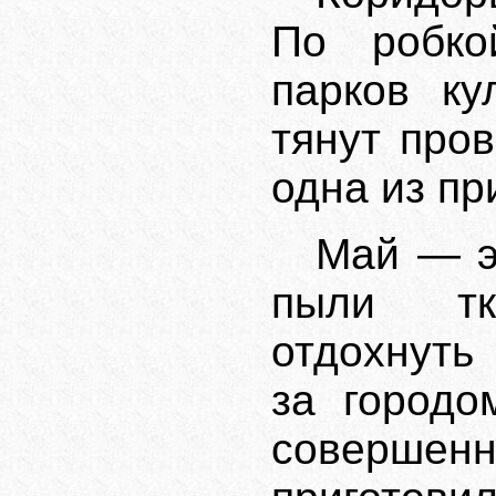
По робко
парков ку
тянут про
одна из пр
Май — эт
пыли тк
отдохнуть 
за городо
совершенн