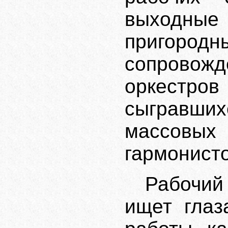
выходн
пригор
сопровожд
оркестро
сыгравши
массовых 
гармонисто
Рабочий
ищет глаз