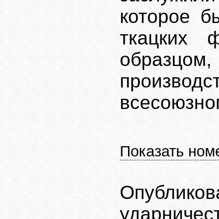
которое б
ткацких 
образцом,
произв
всесоюзног
Показать ном
Опубли
ударничест