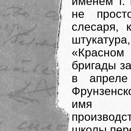
именем т.
не прост
слесаря, 
штукатура
«Красном
бригады з
в апреле
Фрунзенск
имя 
производс
школы пер