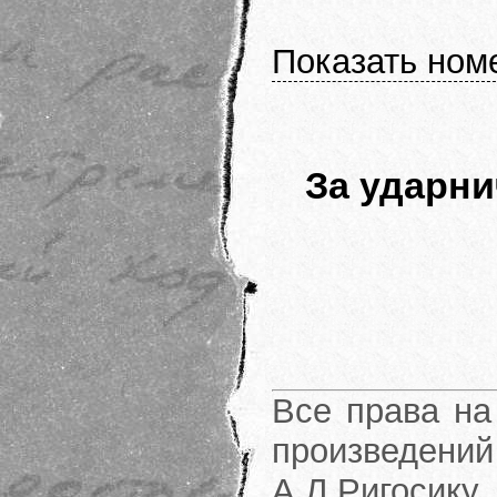
Показать ном
За ударни
Все права на
произведени
А.Л.Ригосику