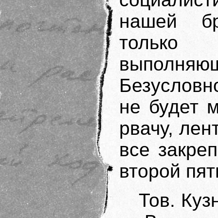
нашей бр
только 
выполняю
Безусловн
не будет 
рвачу, лен
все закре
второй пят
Тов. Куз