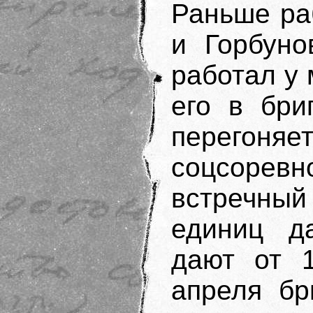
Раньше ра
и Горбуно
работал у 
его в бри
перегоня
соцсоре
встречны
единиц д
дают от 
апреля бр