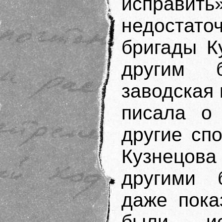
исправит
недостат
бригады К
другим 
заводская
писала о 
другие сп
Кузнецова
другими 
даже пока
были ис