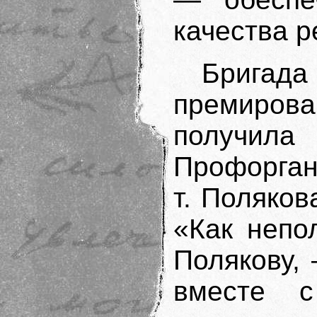
качества ре
Бриг
премирова
получила
Профорган
т. Поляков
«Как непо
Полякову, 
вместе 