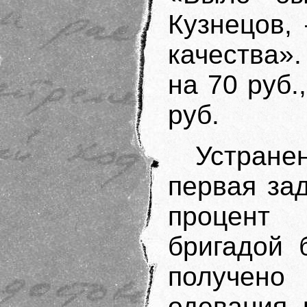
Кузнецов,
качества».
на 70 руб.
руб.
Устран
первая за
процент 
бригадой 
получен
одевания 