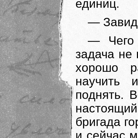
единиц.
— Завид
— Чего
задача не 
хорошо р
научить 
поднять. 
настоящий
бригада го
и сейчас 