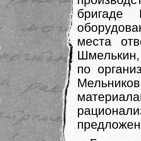
бригаде 
оборудова
места отв
Шмелькин,
по органи
Мельни
материа
рацион
предложен