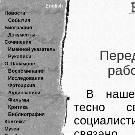
English
Новости
События
Биография
Документы
Сочинения
Именной указатель
Пере
Рукописи
О Шаламове
рабо
Воспоминания
Исследования
Фотоархив
В наше
Аудиозаписи
Фильмы
тесно 
Критика
Библиография
социалист
Контекст
Музеи
связано