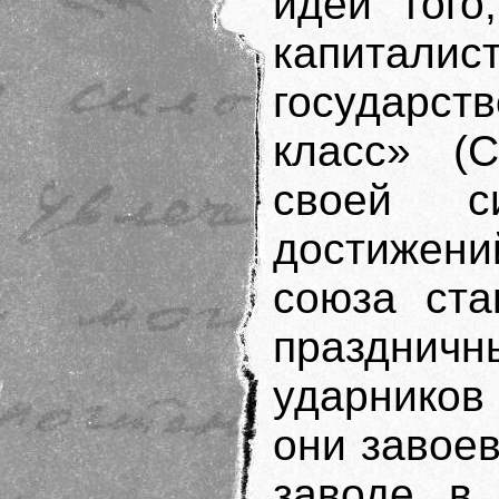
идеи того
капиталис
государст
класс» (С
своей с
достижени
союза ста
праздни
ударников
они завоев
заводе в