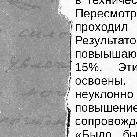
Пересмотр
проходи
Результат
повыышаю
15%. Эт
освоены
неуклон
повыш
сопровож
«Было бы