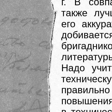
г. В совп
также луч
его аккур
добивает
бригадни
литератур
Надо учит
техническу
правиль
повышения
в техниче