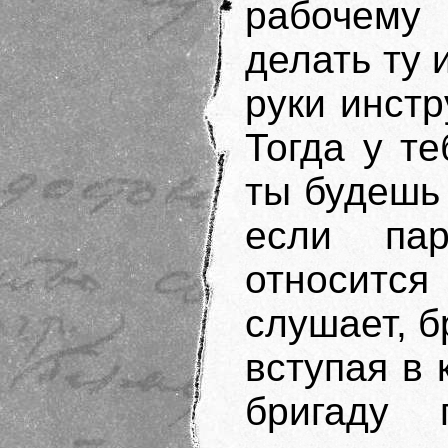
рабочему 
делать ту 
руки инстр
Тогда у те
ты будешь
если па
относится
слушает, б
вступая в
бригаду