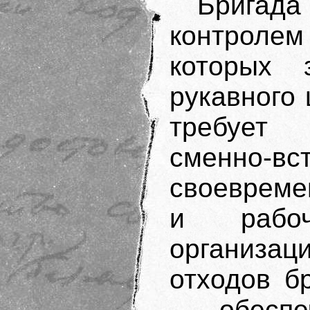
Брига
контролем
которых 
рукавного 
требует
сменно-
своевреме
и рабоч
организа
отходов б
— обеспе