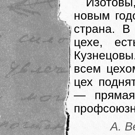
Изотовы
новым год
страна. В
цехе, ес
Кузнецовы
всем цехо
цех подня
— прямая
профсоюзн
А. В