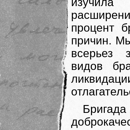
изучила
расширен
процент б
причин. М
всерьез 
видов бр
ликвидац
отлагатель
Брига
доброкач