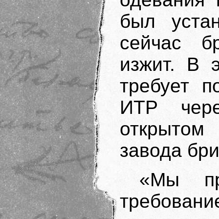
был устан
сейчас б
изжит. В 
требует п
ИТР чере
открытом
завода бри
«Мы пр
требован