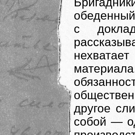
Бригадни
обеденный
с докла
рассказы
нехватает
материал
обязаннос
обществе
другое сл
собой — о
производс