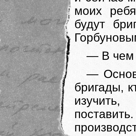
моих ребя
будут бри
Горбуновы
— В чем
— Основ
бригады, к
изучить,
поставить
производ