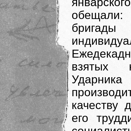
январск
обещали:
брига
индивиду
Ежедекад
взятых 
Ударник
произво
качеству 
его трудд
социалист