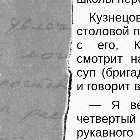
Кузнецо
столовой п
с его, К
смотрит н
суп (брига
и говорит 
— Я ве
четвертый
рукавног