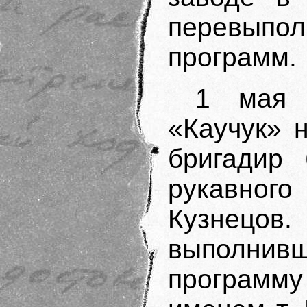
перевыпо
программ.
1 мая 
«Каучук» 
бригадир 
рукавног
Кузнецов.
выполнивш
программу