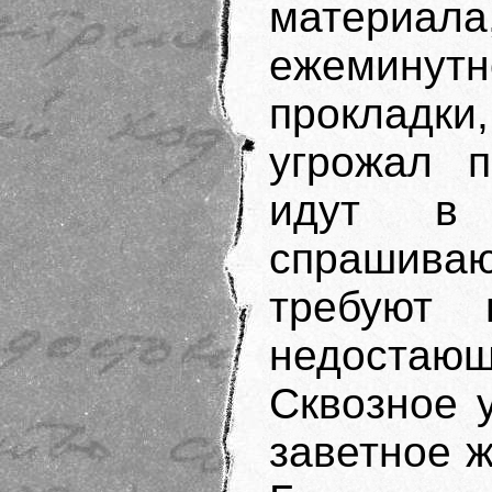
материал
ежемину
прокладк
угрожал п
идут в 
спрашива
требуют 
недоста
Сквозное 
заветное 