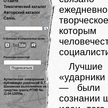
О сайте
ежедневно
Тематический каталог
Авторский каталог
творческ
Связь
которы
человечес
Страницы в социальных сетях
социалист
Рассылка новостей
Лучшие
«ударники
Аутентичная электронная
публикация рукописей В.Т.
— были и
Шаламова выполняется на
средства гранта РГНФ No.
11-04-12055в.
сознании 