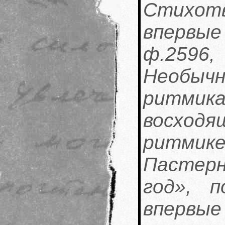
Стихот
впервы
ф.2596, 
Необы
ритмика
восход
ритми
Пастер
год», п
впервы