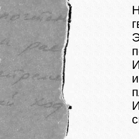
г
Э
п
И
п
И
с