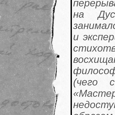
перерыв
на Дус
занимал
и экспе
стихот
восхи
филосо
(чего 
«Мастер
недосту