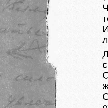
т
л
с
ж
О
о