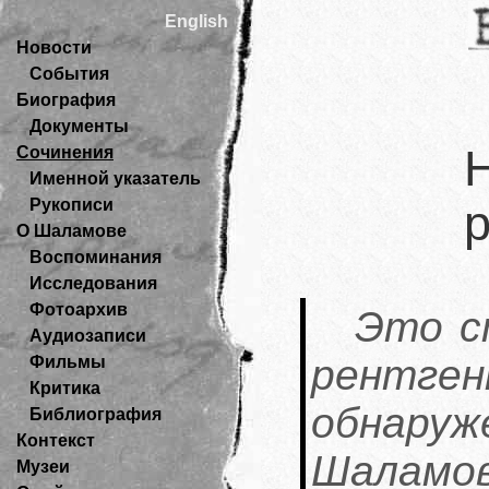
English
Новости
События
Биография
Документы
Сочинения
Именной указатель
Рукописи
р
О Шаламове
Воспоминания
Исследования
Фотоархив
Это с
Аудиозаписи
рентге
Фильмы
Критика
обнар
Библиография
Контекст
Шаламов
Музеи