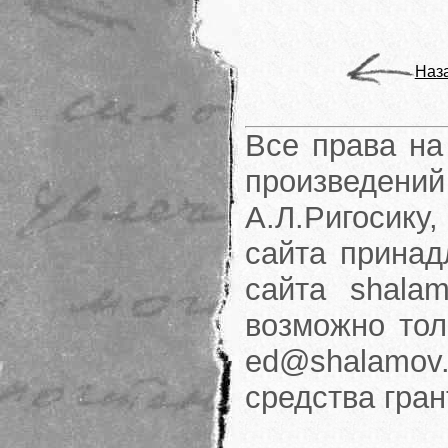
Наз
Все права на
произведени
А.Л.Ригосику
сайта принад
сайта shalam
возможно тол
ed@shalamov.
средства гра