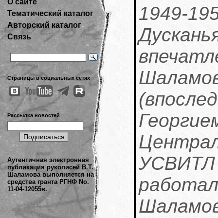
О сайте
1949-195
Тематический каталог
Авторский каталог
Дуска
Связь
впеча
Шала
Страницы в социальных сетях
(впосле
Георг
Рассылка новостей
Централ
УСВИТЛ 
Аутентичная электронная
публикация рукописей В.Т.
Шаламова выполняется на
работа
средства гранта РГНФ No.
11-04-12055в.
Шалам