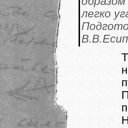
образом
легко у
Подгото
В.В.Есип
п
п