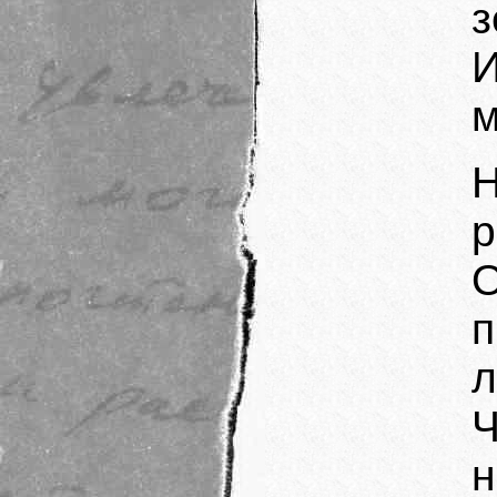
з
м
р
л
Ч
н