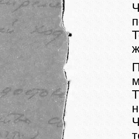
Ч
п
ж
м
Т
н
Ч
т