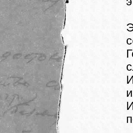
э
Э
с
с
и
И
п