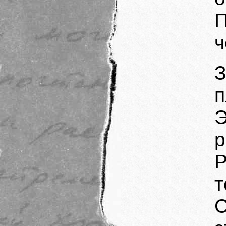
П
ч
З
п
Э
р
Р
т
С