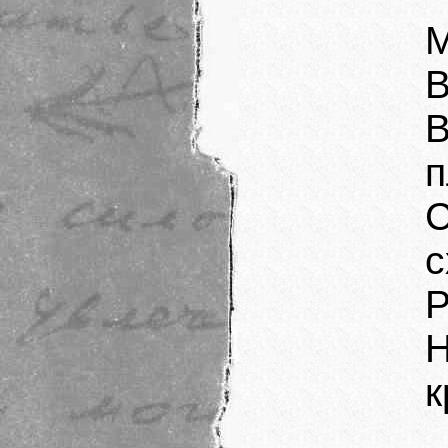
В
п
Р
Н
к