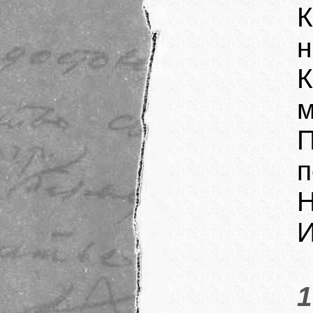
К
н
К
м
п
Н
И
1