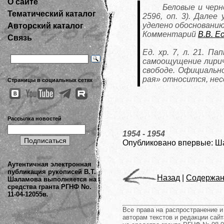
О сайте
Беловые и черн
Тематический каталог
2596, оп. 3). Дале
уделено обоснованию
Авторский каталог
Комментарий
В.В. Е
Связь
Ед. хр. 7, л. 21. П
самоощущение лириче
свободе. Официально
рая» относится, нес
Страницы в социальных сетях
Рассылка новостей
1954 - 1954
Опубликовано впервые: Шал
Аутентичная электронная
публикация рукописей В.Т.
Назад
|
Содержан
Шаламова выполняется на
средства гранта РГНФ No.
11-04-12055в.
Все права на распространение 
авторам текстов и редакции сайт