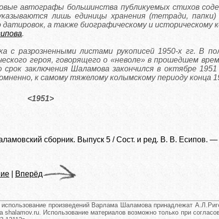
овые автографы большинства публикуемых стихов содер
е указываются лишь единицы хранения (тетради, папки
 датировок, а также биографическому и историческому 
сипова
.
апка с разрозненными листами рукописей 1950-х гг. В 
ского героя, говорящего о «неволе» в прошедшем време
 срок заключения Шаламова закончился в октябре 1951 
омненно, к самому тяжелому колымскому периоду конца 19
<1951>
амовский сборник. Выпуск 5 / Сост. и ред. В. В. Есипов. —
ие
|
Вперёд
и использование произведений Варлама Шаламова принадлежат А.Л.Риго
а shalamov.ru. Использование материалов возможно только при согласова