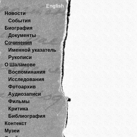
English
Новости
События
Биография
Документы
Сочинения
Именной указатель
Рукописи
О Шаламове
Воспоминания
Исследования
Фотоархив
Аудиозаписи
Фильмы
Критика
Библиография
Контекст
Музеи