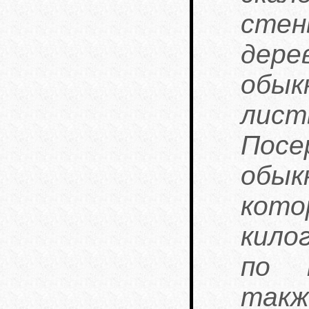
ст
дер
обык
лис
Пос
обы
кот
кило
по 
такж