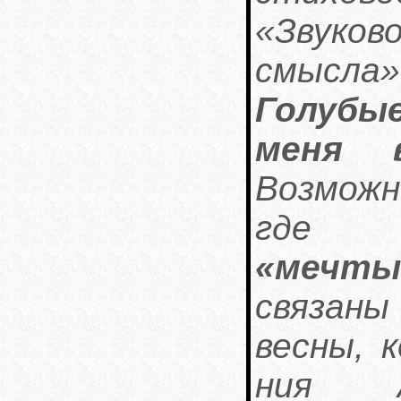
«Звуко
смысл
Голубы
меня 
Возможно
где в
«мечты
связан
весны, 
ния А