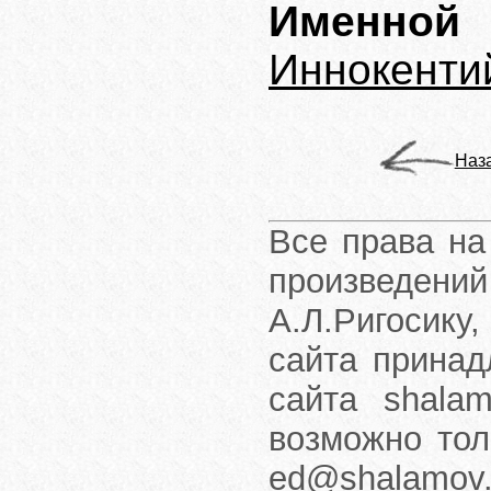
Именной 
Иннокенти
Наз
Все права на
произведени
А.Л.Ригосику
сайта принад
сайта shalam
возможно тол
ed@shalamov.