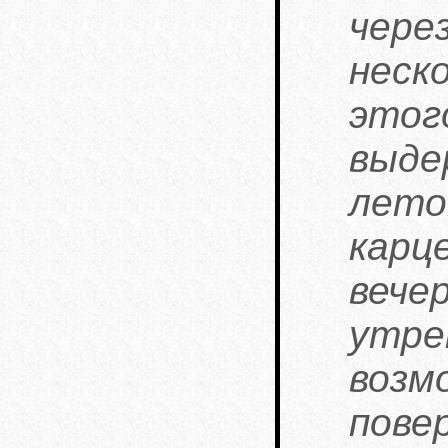
чер
неск
эт
выде
лето
карц
веч
утре
во
пове