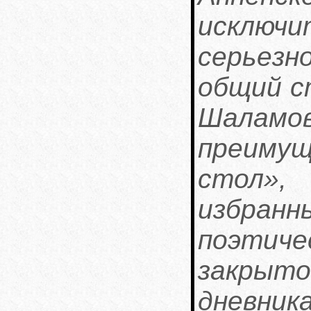
исключи
серьезн
общий с
Шал
преиму
стол»
избр
поэтиче
закрыт
дневни