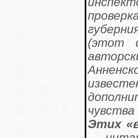
инспе
провер
губерни
(этот 
авторск
Анненс
известе
допол
чувства
Этих «в
— цитат