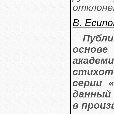
отклон
В. Есипо
Публи
основе
акаде
стихот
серии 
данный
в произ