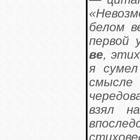
«Невозм
белом в
первой 
ве
, эти
я сумел
смысл
чередов
взял н
впосле
стихов