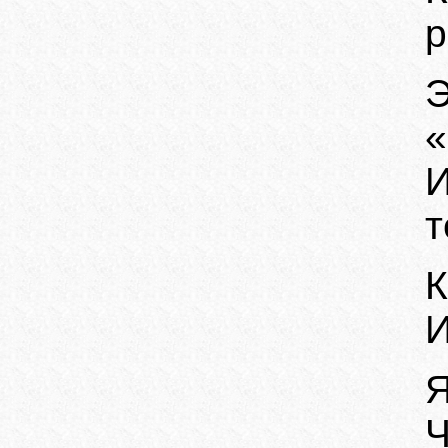
р
Э
«
т
К
И
Я
Ч