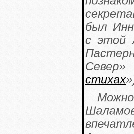
познако
секрет
был Инн
с этой 
Пастерн
Север»
стихах
»
Можно
Шаламо
впечатл