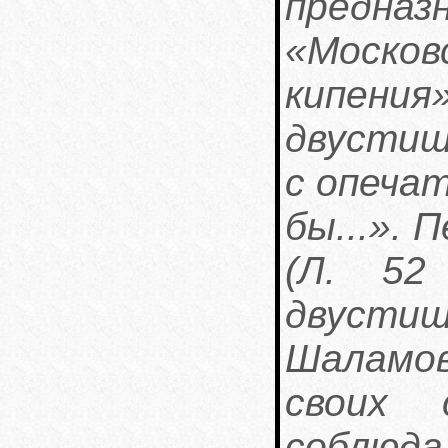
предназ
«Москов
кипени
двустиши
с опечат
бы...».
(Л. 52
двуст
Шаламо
своих 
соблю