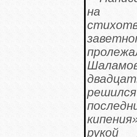
на п
стихо
заветно
пролеж
Шаламо
двадцат
решился
послед
кипения
рукой 