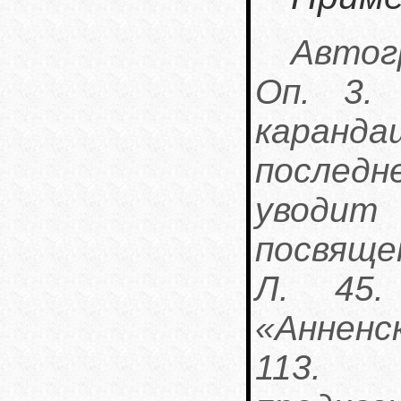
Авто
Оп. 3. 
каранда
послед
уводит
посвяще
Л. 45.
«Анненс
113.