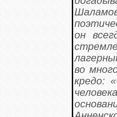
догадыв
Шаламов
поэтиче
он все
стремл
лагерн
во мног
кредо: 
человек
основан
Аннен