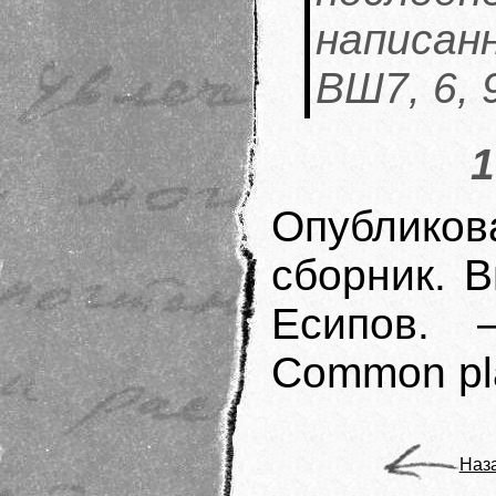
написан
ВШ7, 6,
1
Опубликов
сборник. В
Есипов. 
Common pla
Наз