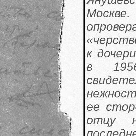
Москв
опрове
«черств
к дочер
в 195
свидет
нежност
ее стор
отцу н
послед