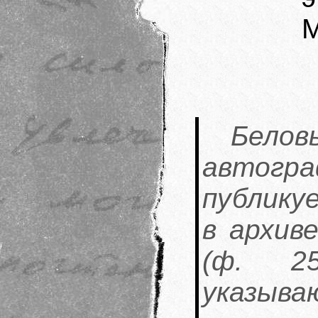
М
Бел
автог
публику
в архив
(ф. 2
указыв