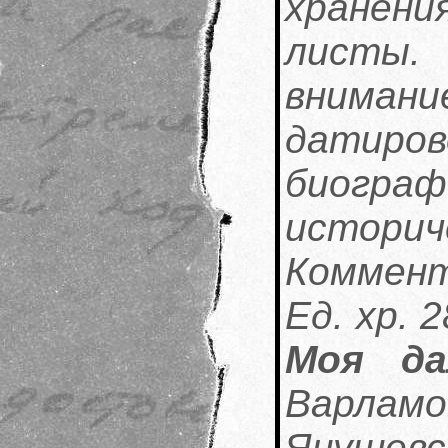
хранен
листы.
внимани
дати
биог
историч
Коммен
Ед. хр. 2
Моя да
Варла
Янушевс