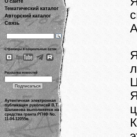
Я
О сайте
Тематический каталог
с
Авторский каталог
Связь
А
Страницы в социальных сетях
Я
л
Рассылка новостей
Ц
Я
Аутентичная электронная
ц
публикация рукописей В.Т.
Шаламова выполняется на
средства гранта РГНФ No.
11-04-12055в.
э