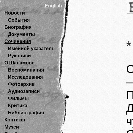
English
Новости
События
Биография
Документы
*
Сочинения
Именной указатель
Рукописи
О Шаламове
О
Воспоминания
Исследования
Фотоархив
Аудиозаписи
П
Фильмы
Д
Критика
Библиография
ч
Контекст
Музеи