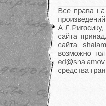
Все права на
произведени
А.Л.Ригосику
сайта принад
сайта shalam
возможно тол
ed@shalamov.
средства гра