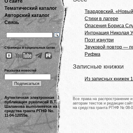
О сайте
Тематический каталог
Твардовский. «Новый
Авторский каталог
Стихи в лагере
Связь
Опасения Бориса Сл
Интонация Николая 
Поэт изнутри
Звуковой повтор — п
Страницы в социальных сетях
Рифма
Записные книжки
Рассылка новостей
Из записных книжек 197
Аутентичная электронная
Все права на распространение 
публикация рукописей В.Т.
авторам текстов и редакции сайт
Шаламова выполняется на
на средства гранта РГНФ № 08-0
средства гранта РГНФ No.
11-04-12055в.