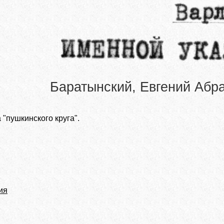
Баратынский, Евгений Абр
 "пушкинского круга".
ия