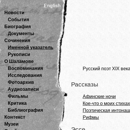
English
Новости
События
Биография
Документы
Сочинения
Именной указатель
Рукописи
О Шаламове
Воспоминания
Русский поэт XIX века
Исследования
Фотоархив
Рассказы
Аудиозаписи
Фильмы
Афинские ночи
Критика
Кое-что о моих стихах
Библиография
Поэтическая интонац
Контекст
Рифмы
Музеи
Эссе