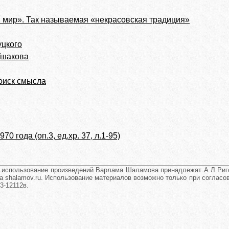
 мир». Так называемая «некрасовская традиция»
уцкого
Ушакова
оиск смысла
0 года (оп.3, ед.хр. 37, л.1-95)
и использование произведений Варлама Шаламова принадлежат А.Л.Риго
а shalamov.ru. Использование материалов возможно только при согласова
3-12112в.