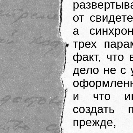
развертыв
от свидете
а синхрон
трех пара
факт, что
дело не с 
оформленн
и что им
создать 
прежде, 