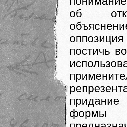
понимание
об отка
объясне
оппозици
постичь в
использов
применител
репрезент
придани
формы 
предназн