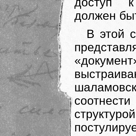
доступ к
должен быт
В этой 
предста
«докуме
выстраива
шаламовс
соотнес
структуро
постулиру