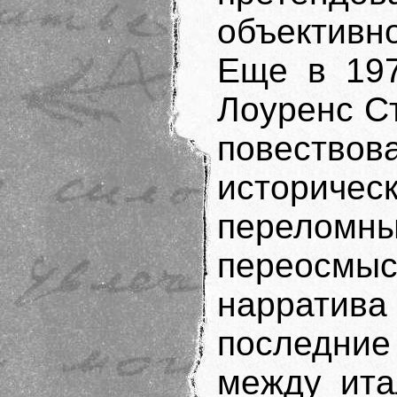
объективн
Еще в 197
Лоуренс Ст
повеств
историч
перел
переосм
нарратива
последни
между ита