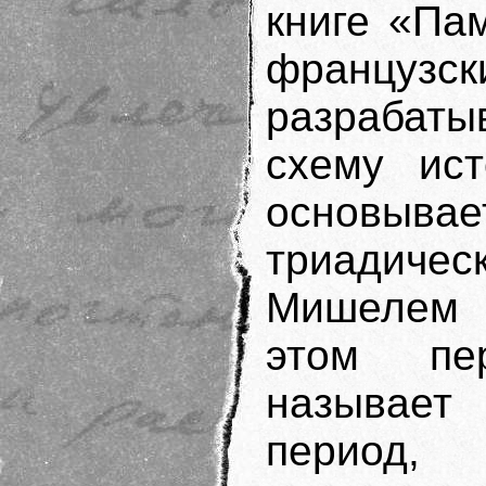
книге «Пам
французс
разрабаты
схему ист
основыва
триадичес
Мишелем 
этом пе
называет
период,