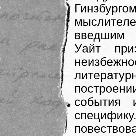
Гинзбур
мыслите
введшим 
Уайт при
неизбе
литерат
построени
события 
спец
повествов