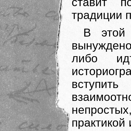
ставит п
традиции п
В этой 
вынужден
либо и
историогр
вступить
взаимоотн
непрост
практикой 