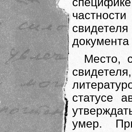
специфике
частнос
свидете
документа 
Место, 
свиде
литерат
статусе а
утверждат
умер. Пр