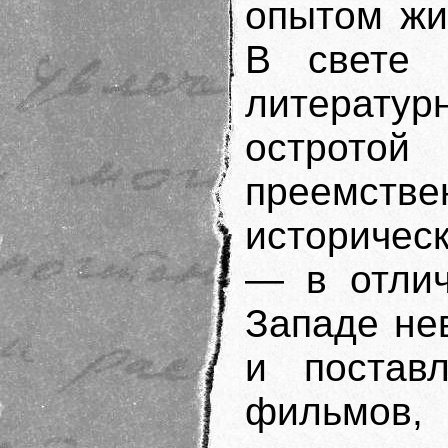
опытом жи
В свете 
литерату
остротой 
преемст
историчес
— в отли
Западе не
и постав
фильмов,