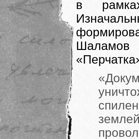
в рамка
Изначаль
формирова
Шаламов 
«Перчатка
«Доку
уничто
спиле
земл
прово