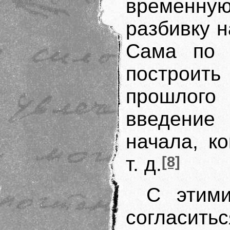
временну
разбивку н
Сама по 
построит
прошлог
введение
начала, к
т. д.
[8]
С этим
согласи