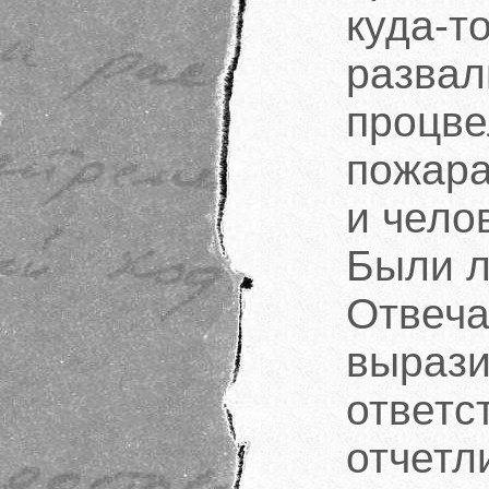
куда-
разв
процв
пожара
и чело
Были 
Отвеч
выраз
ответс
отчетл