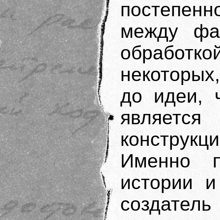
постепен
между фа
обработ
некоторых
до идеи, 
являетс
конструк
Именно п
истории и
создате