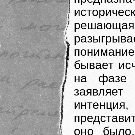
историчес
решающая 
разыгрыва
понимани
бывает ис
на фазе 
заявляе
интенц
представи
оно было