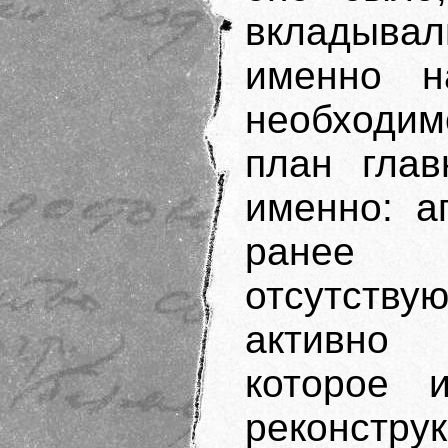
вкладывали
именно н
необходим
план глав
именно: а
ранее
отсутству
активно
которое 
реконстру