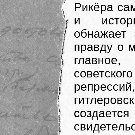
Рикёра са
и истори
обнажает 
правду о м
главное,
советского
репресси
гитлеровс
создаетс
свидетель