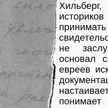
Хильбер
историко
прини
свидетель
не засл
основал с
евреев ис
документа
настаивает
понимае