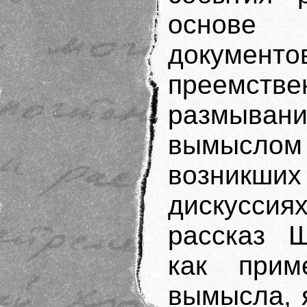
основе и
документо
преемст
размыв
вымысло
возникш
дискусси
рассказ 
как прим
вымысла, 