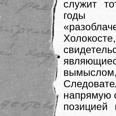
служит то
годы п
«разобл
Холоко
свидете
являющиес
вымыслом,
Следова
напрямую 
позицией 