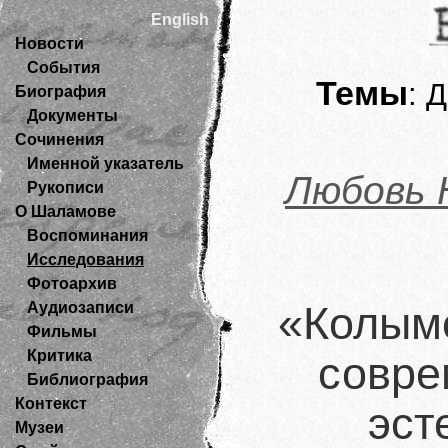
English
Новости
События
Темы
:
Д
Биография
Документы
Сочинения
Именной указатель
Любовь 
Рукописи
О Шаламове
Воспоминания
Исследования
Фотоархив
Аудиозаписи
«Колымс
Фильмы
Критика
совре
Библиография
Контекст
эст
Музеи