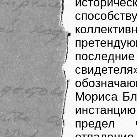
истори
способст
коллектив
претендую
последние
свидет
обознача
Мориса Б
инстанци
предел 
отпаден