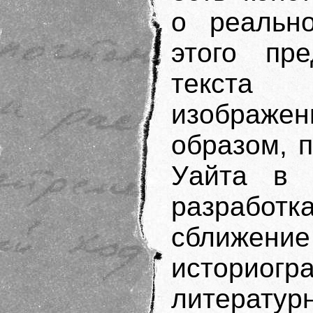
о реально
этого пре
текста 
изображ
образом, п
Уайта в с
разработ
сближени
историог
литератур