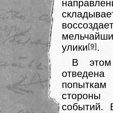
направлен
складыва
воссоздае
мельчай
улики
[9]
.
В этом
отведен
попыткам
стороны 
событий. 