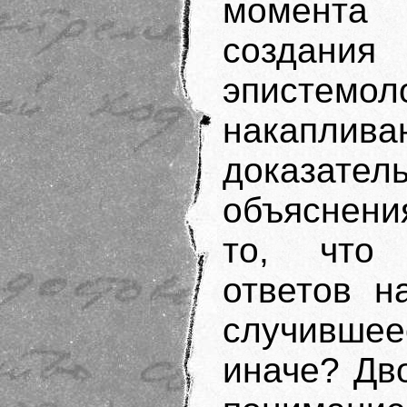
момента 
создания
эпистемо
накапли
доказат
объяснени
то, что 
ответов н
случивше
иначе? Дв