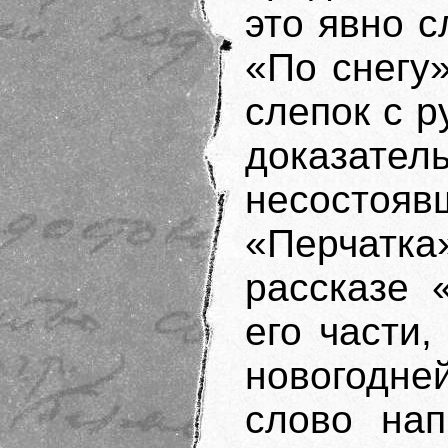
это явно с
«По снегу
слепок с 
доказател
несостояв
«Перчатка
рассказе 
его части
новогодне
слово нап