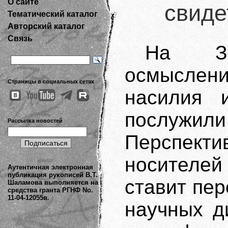
О сайте
свиде
Тематический каталог
Авторский каталог
Связь
На За
осмысле
Страницы в социальных сетях
насилия 
послужили
Рассылка новостей
Перспекти
носителей
Аутентичная электронная
публикация рукописей В.Т.
ставит пе
Шаламова выполняется на
средства гранта РГНФ No.
11-04-12055в.
научных д