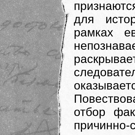
признаютс
для истор
рамках ев
непознав
раскрывает
следовате
оказыва
Повествов
отбор фак
причинн