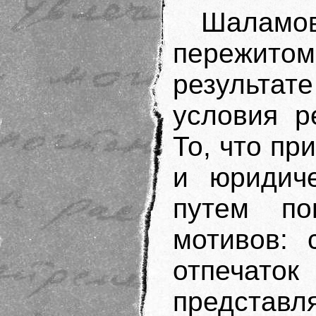
Шаламов
пережитом
результа
условия р
То, что пр
и юридиче
путем по
мотивов: 
отпеча
представля