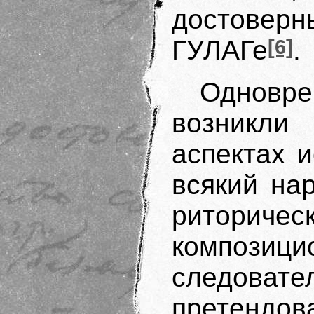
достове
ГУЛАГе
[6]
.
Одновре
возникли
аспектах 
всякий на
риториче
компози
следова
претен