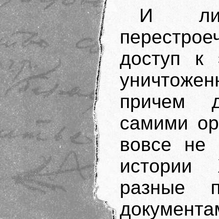
И ли
перестро
доступ к 
уничтожен
причем д
самими ор
вовсе не 
истории 
разные п
документа