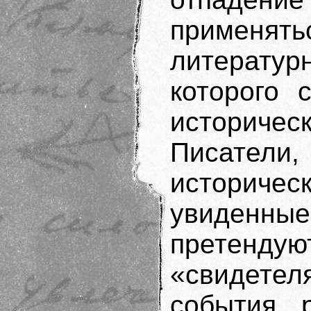
применять
литерату
которого 
историче
Писате
историч
увиденн
претендую
«свидетел
события 