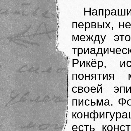
Напраши
первых, н
между это
триадиче
Рикёр, ис
понятия 
своей эпи
письма. Ф
конфигура
есть конс