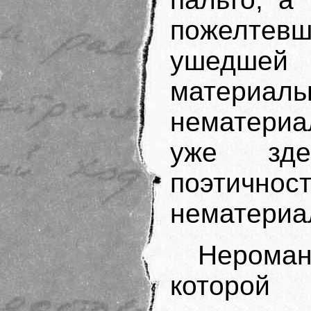
пожелтевш
ушедшей
матер
нематериа
уже зде
поэтично
нематериа
Нерома
которой