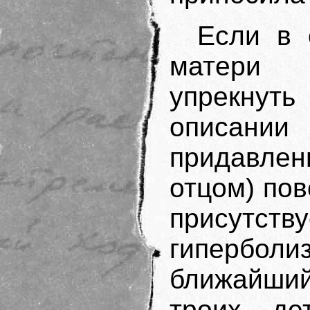
Если в 
матери 
упрекнуть
описани
придавле
отцом) пов
присут
гиперболи
ближайши
троих де