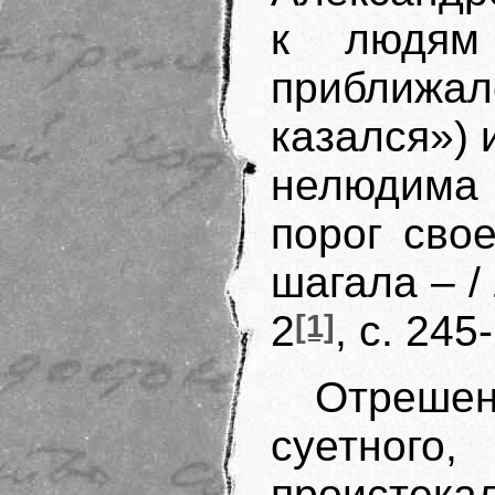
к людям
приближ
казался») 
нелюдима 
порог сво
шагала – /
2
[1]
, с. 245
Отреше
суетного
проистек