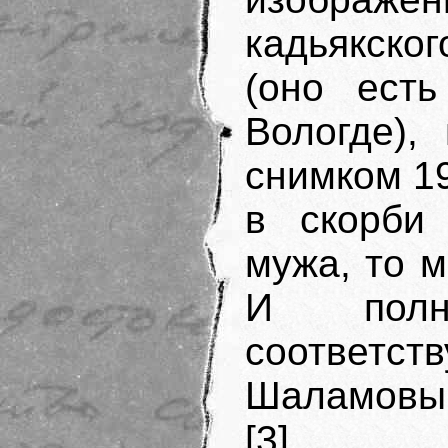
кадьякског
(оно ест
Вологде),
снимком 19
в скорби
мужа, то 
И полн
соответс
Шаламовым
[3].