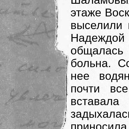
этаже Воск
выселили 
Надеждо
общалась
больна. С
нее водя
почти вс
вставал
задыхал
приносила 