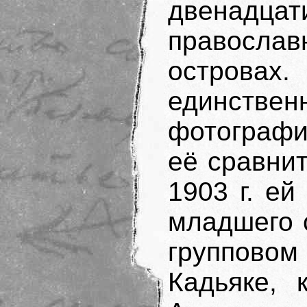
двенадц
православ
островах.
единств
фотографи
её сравни
1903 г. ей
младшего 
группово
Кадьяке, 