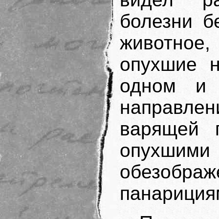
болезни б
животное,
опухшие н
одном и 
направлен
варящей 
опухшим
обезоб
панарициями