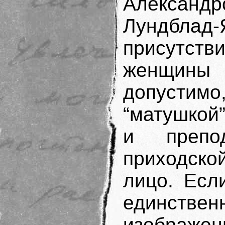
Алекса
Лундбла
присутств
женщины
допустим
“матушкой”
и препод
приходско
лицо. Есл
единств
изображ