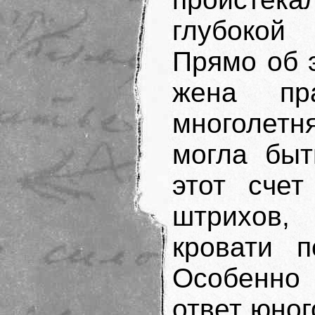
глубокой
Прямо об 
жена пра
многолетн
могла быт
этот счет
штрихов
кровати п
Особенно 
ответ юног