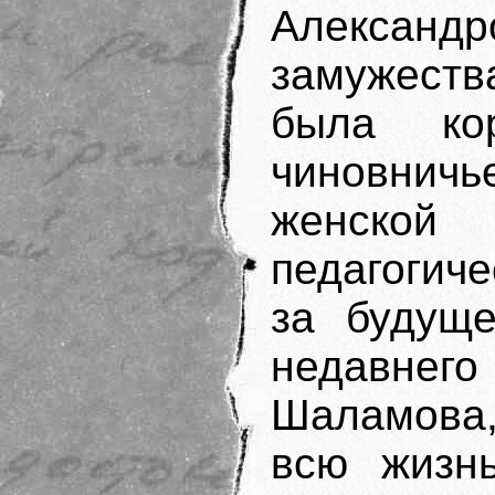
Алексан
замужеств
была ко
чиновнич
женской 
педагогич
за будуще
недавне
Шаламова,
всю жизн