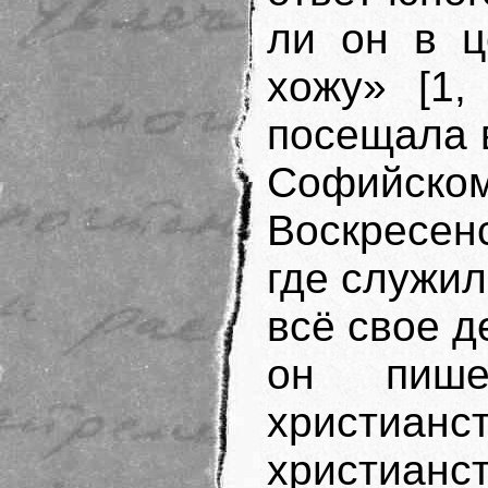
ли он в ц
хожу» [1,
посещала 
Софийск
Воскресен
где служил
всё свое д
он пише
христианст
христианс