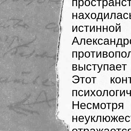
пространс
находилас
истинн
Александр
противопо
выступает
Этот кон
психолог
Несмотря
неуклюжес
отражает