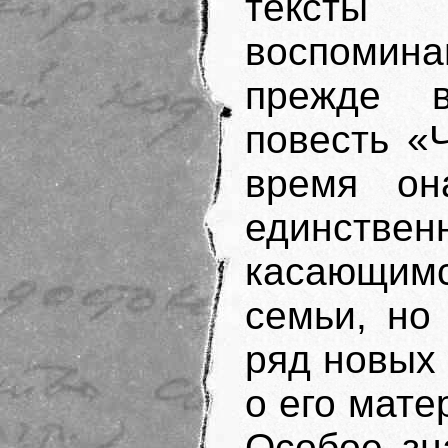
тексты 
воспомина
прежде в
повесть «
время он
единст
касающим
семьи, но
ряд новых
о его мат
Особое зн