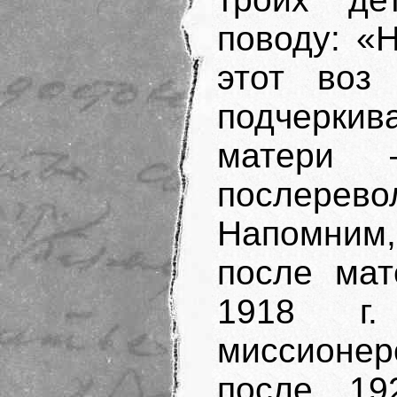
поводу: «
этот воз
подчеркив
матери 
послеревол
Напомним,
после мат
1918 г.
миссионер
после 19