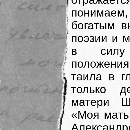
понимаем,
богатым в
поэзии и м
в силу 
положени
таила в г
только д
матери Ш
«Моя мать
Александр