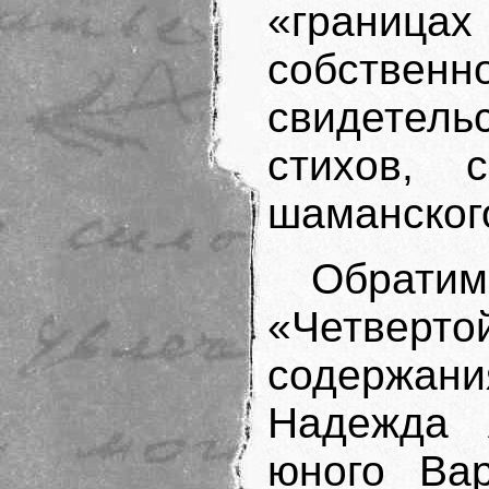
«границ
собст
свидетел
стихов, 
шаманского
Обрати
«Четверт
содержани
Надежда 
юного Ва