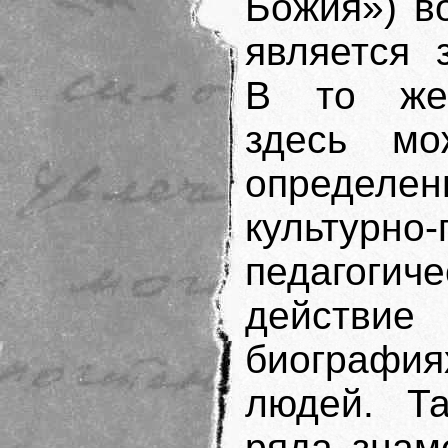
Божия») в
является з
В то же
здесь мо
определ
культурно-
педагоги
действие
биограф
людей. Та
ряда знам