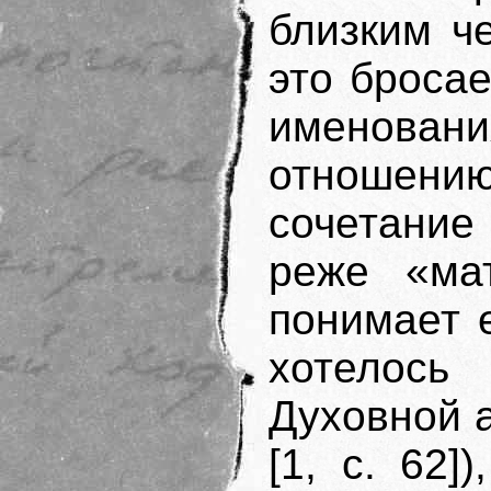
близким ч
это бросае
именова
отношению
сочетание
реже «мат
понимает 
хотелось
Духовной 
[1, с. 62]