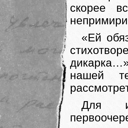
скорее в
непримири
«Ей обя
стихотв
дикарка…»
нашей т
рассмотрет
Для ис
первоочер