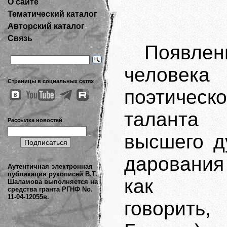
О сайте
Тематический каталог
Авторский каталог
Связь
Появл
человека
Страницы в социальных сетях
поэтическо
талант
Рассылка новостей
высшего д
даровани
Аутентичная электронная
публикация рукописей В.Т.
как пр
Шаламова выполняется на
средства гранта РГНФ No.
11-04-12055в.
говорить