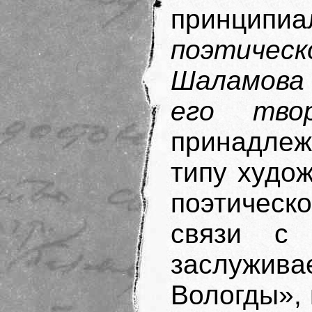
принципиа
поэтиче
Шаламова 
его твор
принадлеж
типу худож
поэтическо
связи с 
заслужива
Вологды»,