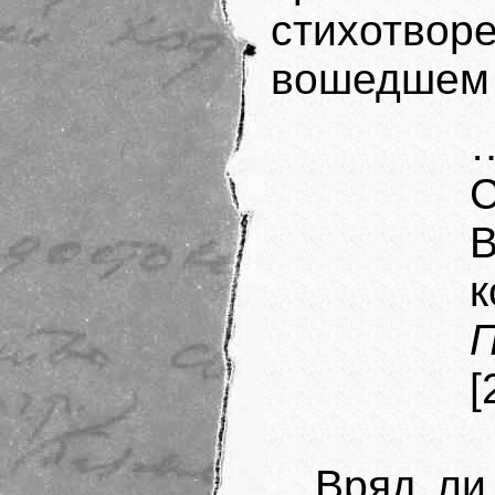
стихотвор
вошедшем 
…
С
к
П
[
Вряд ли