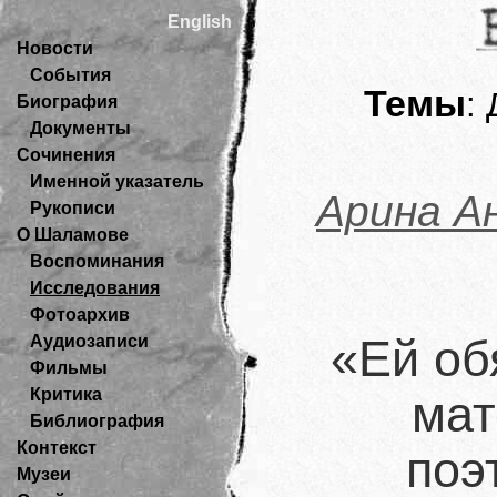
English
Новости
События
Темы
:
Биография
Документы
Сочинения
Именной указатель
Арина А
Рукописи
О Шаламове
Воспоминания
Исследования
Фотоархив
Аудиозаписи
«Ей об
Фильмы
Критика
мат
Библиография
Контекст
поэ
Музеи