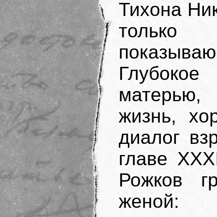
Тихона Ник
только 
показываю
Глубоко
матерью,
жизнь, хо
диалог вз
главе XXX
Рожков г
женой: