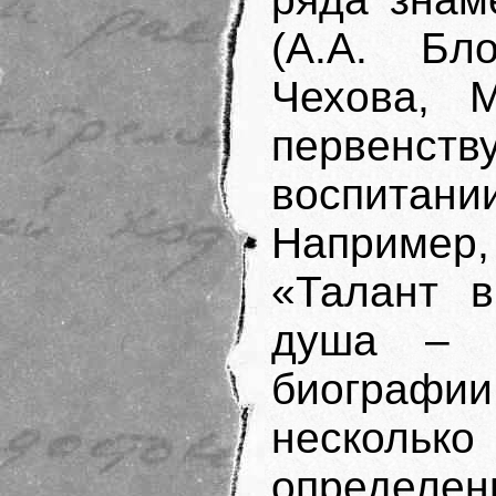
(А.А. Бл
Чехова, М
первенс
воспита
Например
«Талант в
душа – 
биографии
несколь
определе