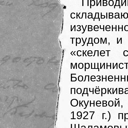
Привод
складыва
изувечен
трудом, и
«скелет 
морщинис
Болезн
подчёркив
Окуневой, 
1927 г.) 
Шаламовы