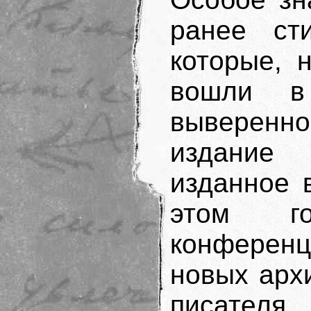
ранее ст
которые, 
вошли в 
выверенн
издание
изданное 
этом го
конференц
новых арх
писателя,