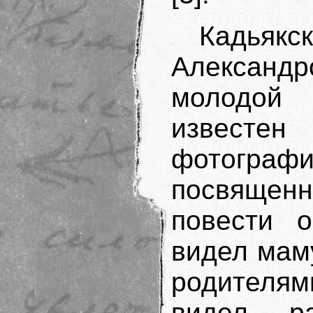
Кадья
Алексан
молодой
известе
фотографи
посвященн
повести 
видел маму
родителям
видел р