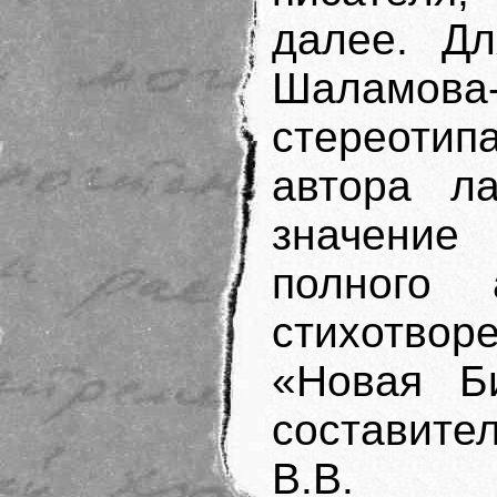
далее. Дл
Шаламова-
стереотипа
автора л
значение
полного 
стихотвор
«Новая Би
составите
В.В. 