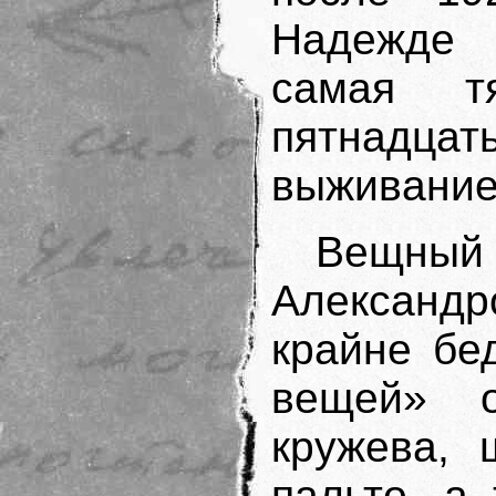
Надежде
самая т
пятнадцать
выживание 
Вещн
Александ
крайне бе
вещей» о
кружева, 
пальто, а