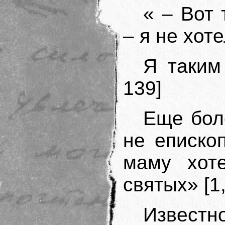
« – Вот 
– я не хот
Я таким
139]
Еще бол
не еписко
маму хот
святых» [1,
Извес