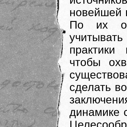
новейшей 
По их оц
учитывать
практики 
чтобы охв
существо
сделать в
заключени
динамике 
Целесооб