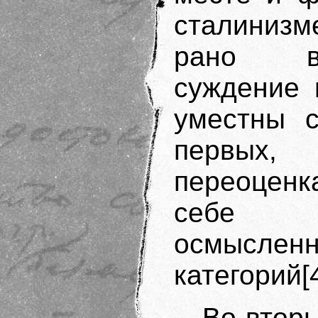
сталинизм
рано вы
суждение 
уместны с
первых, 
переоценк
себе о
осмысл
категорий[4
Во-втор