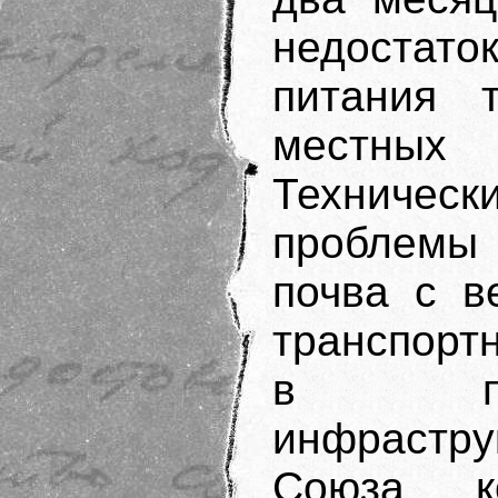
недостат
питания 
местных 
Техничес
проблемы 
почва с в
транспорт
в пла
инфрастру
Союза, к