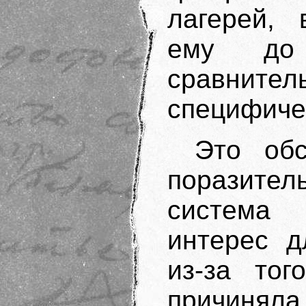
лагерей, 
ему до
сравни
специфиче
Это обс
поразите
система
интерес д
из-за тог
причиняла