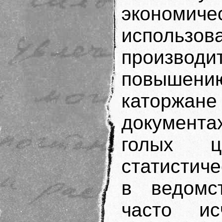
экономиче
испол
производ
повышени
каторжан
документа
голых 
статистиче
в ведомс
часто ис