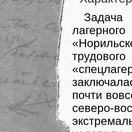
Задача
лагерного
«Нориль
трудовог
«спецла
заключалас
почти вовс
северо-
экстрем