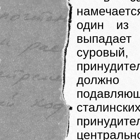
намечаетс
один из 
выпадает
суровый, 
принуди
должно
подавляю
сталин
принуди
центральн