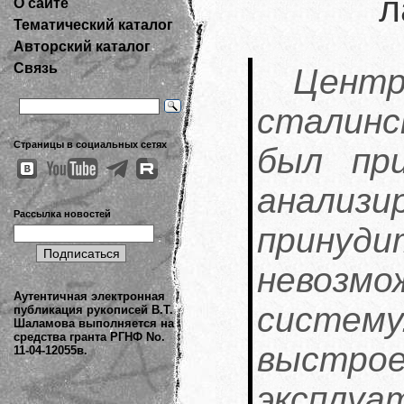
л
О сайте
Тематический каталог
Авторский каталог
Связь
Цент
сталин
Страницы в социальных сетях
был пр
анал
Рассылка новостей
прину
невозм
Аутентичная электронная
систему
публикация рукописей В.Т.
Шаламова выполняется на
средства гранта РГНФ No.
выс
11-04-12055в.
эксплуа