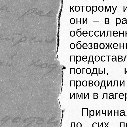
которому 
они – в р
обессиле
обезво
предоста
погоды, 
проводили
ими в лаге
Причина
до сих п