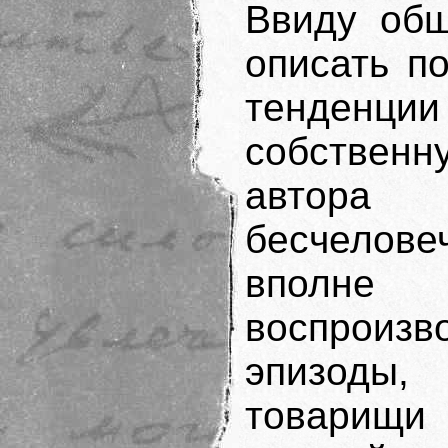
Ввиду общ
описать п
тенденции
собстве
автора
бесчелов
вполне 
воспроизв
эпизоды,
товарищи 