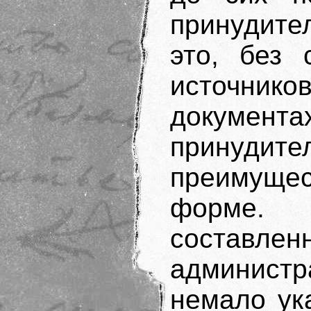
принудите
это, без 
источник
докуме
принудите
преимуще
форме.
составлен
админист
немало ук