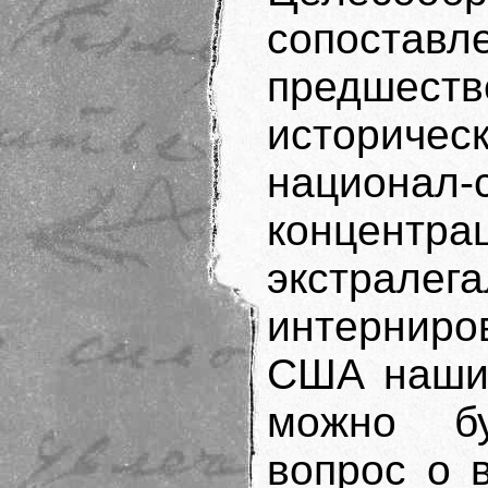
сопостав
предшес
историчес
национал-
концентр
экстрал
интерниро
США наших
можно бу
вопрос о 