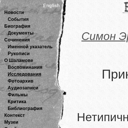
English
Новости
События
Биография
Симон 
Документы
Сочинения
Именной указатель
Рукописи
О Шаламове
Воспоминания
При
Исследования
Фотоархив
Аудиозаписи
Фильмы
Критика
Библиография
Нетипичн
Контекст
Музеи