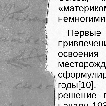
«материк
немногими
Первые
привлечен
освоени
место
сформул
годы[10]
решение в
началу 193