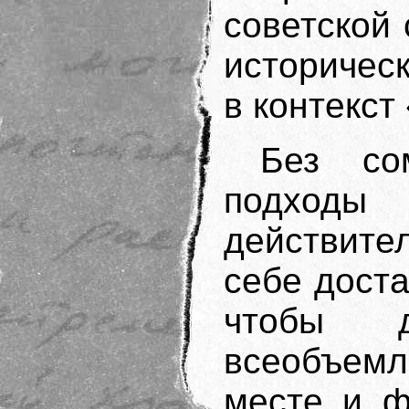
советской
историчес
в контекст
Без со
подходы
действите
себе доста
чтобы д
всеобъем
месте и ф