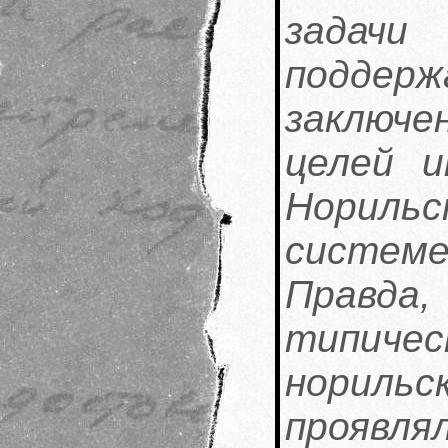
задачи 
поддерж
заключ
целей и
Норильск
систем
Правда,
типич
норил
проявл