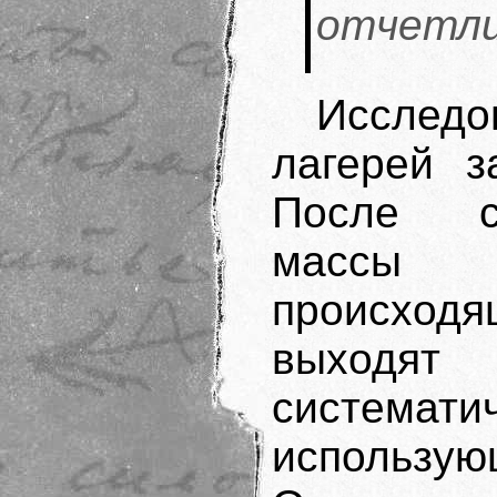
отчетли
Исследо
лагерей з
После ст
массы д
происходящ
выход
систем
использу