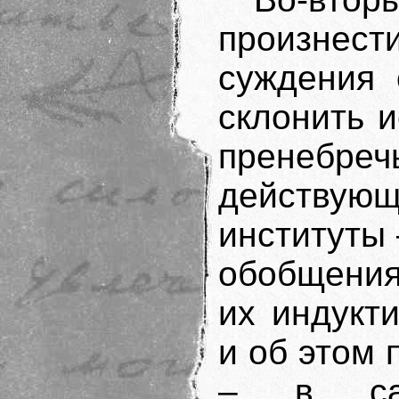
произне
суждения 
склонить и
пренебр
действующ
институты
обобщения
их индукти
и об этом 
– в сам