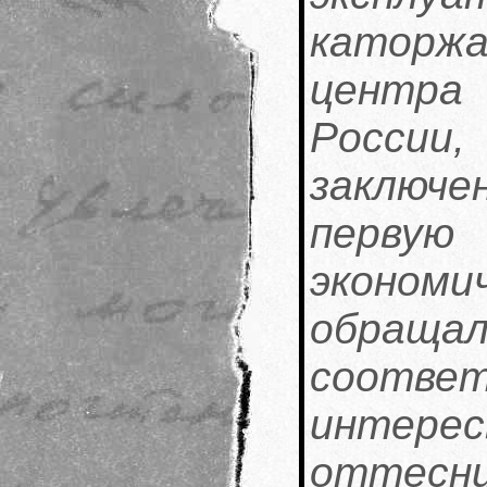
каторж
центра
России
заключ
перв
эконо
обра
соответ
интере
оттесн