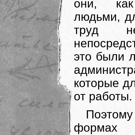
они, как
людьми, д
труд н
непосредс
это были 
администр
которые д
от работы.
Поэтом
форма