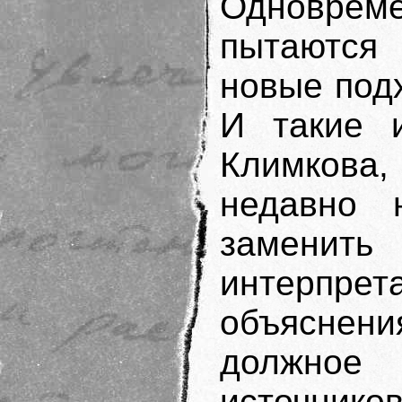
Одноврем
пытаются 
новые под
И такие и
Климкова,
недавно н
замени
интерпрет
объяснени
должное
источнико