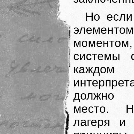
Но если
элементом
моментом
системы с
каждом 
интерпрет
должно о
место. Н
лагеря и 