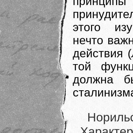
принци
принудите
этого из
нечто важн
действия (
той функц
должна б
сталинизм
Норильс
Характер