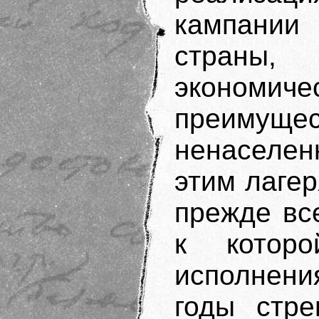
кампани
страны, 
эконом
преимущ
ненаселе
этим лаге
прежде вс
к котор
исполнени
годы стре