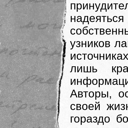
принуди
надеяться 
собственн
узников ла
источника
лишь кра
информаци
Авторы, о
своей жиз
гораздо б