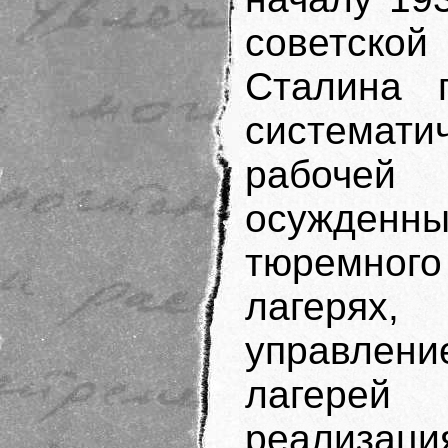
советской
Сталина 
системат
рабочей
осужденн
тюремного
лагеря
управлени
лагерей
реализац