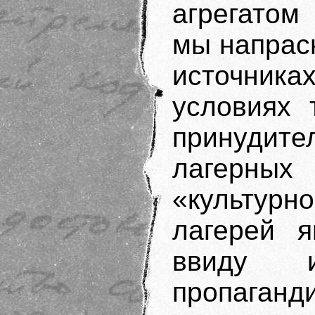
агрегатом
мы напрас
источника
условиях 
принудите
лагерных
«культурн
лагерей я
ввиду и
пропаганд