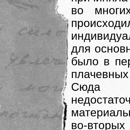
во многи
происхо
индивиду
для основ
было в пе
плачевных
Сюда от
недоста
материаль
во-вторы