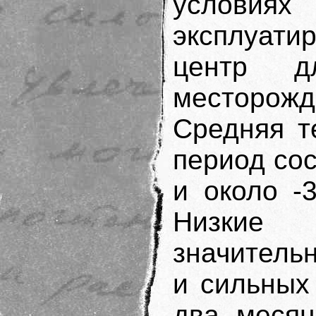
услов
эксплуа
центр д
месторож
Средняя т
период сос
и около -
Низкие 
значительн
и сильных
два месяц