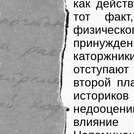
как дейс
тот фак
физичес
принужден
каторжни
отступаю
второй пл
истори
недооцени
влияние 