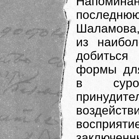
Напоминан
последнюю
Шаламова,
из наибол
добиться 
формы дл
в суро
принуди
воздейств
воспри
заключенны