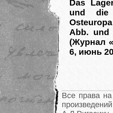
Das Lager
und die 
Osteuropa 
Abb. und 
(Журнал 
6, июнь 2
Все права на
произведени