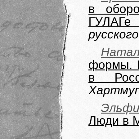
в обор
ГУЛАГе
русског
Ната
формы. 
в Росс
Хартму
Эльфи
Люди в М