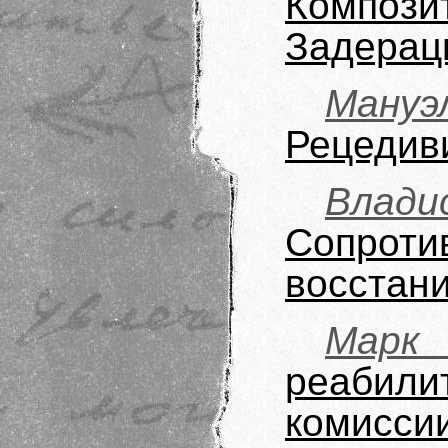
Компози
Задерац
Мануэ
Рецедив
Вла
Сопрот
восстани
Мар
реабил
коми