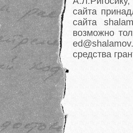
А.Л.Ригосику
сайта принад
сайта shalam
возможно тол
ed@shalamov.
средства гра