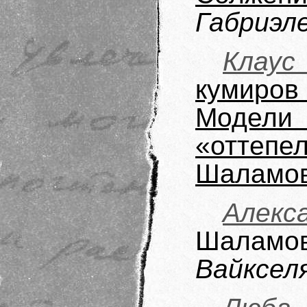
Габриэл
Клау
кумиро
Модели
«отте
Шаламо
Алекс
Шаламо
Вайкселя