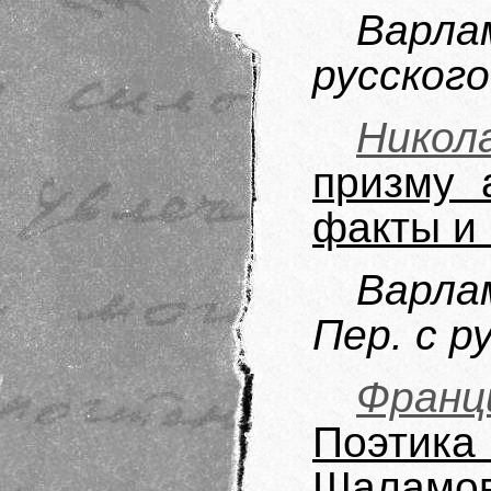
Варла
русского
Нико
призму 
факты и
Варла
Пер. с р
Фран
Поэтик
Шаламов