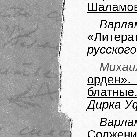
Шаламо
Варла
«Литер
русского
Миха
орден»
блатны
Дирка У
Варл
Солжени