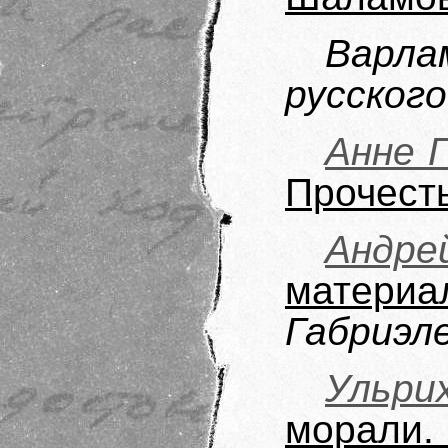
Варла
русского
Анне 
Прочесть
Андр
материа
Габриэл
Ульри
морали.