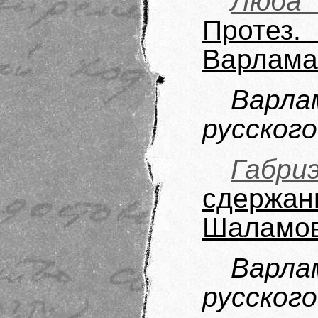
Люба 
Протез
Варлама
Варла
русского
Габри
сдержан
Шаламо
Варла
русского