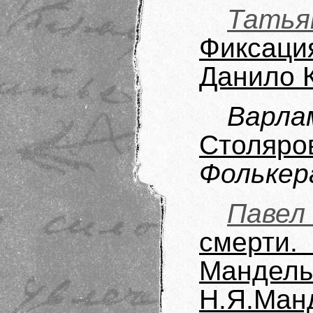
Татья
Фиксац
Данило 
Варл
Столяр
Фолькер
Павел
смерт
Мандель
Н.Я.Ман