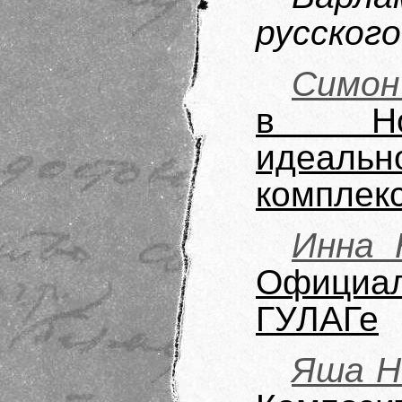
русского
Симон
в Нор
идеаль
комплек
Инна 
Официал
ГУЛАГе
Яша Н