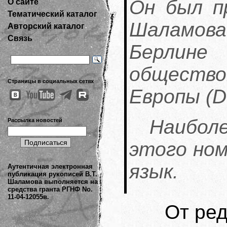
Он был п
О сайте
Тематический каталог
Шаламов
Авторский каталог
Связь
Берлине
общество
Страницы в социальных сетях
Европы (D
Наибо
Рассылка новостей
этого ном
язык.
Аутентичная электронная
публикация рукописей В.Т.
Шаламова выполняется на
средства гранта РГНФ No.
11-04-12055в.
От ре