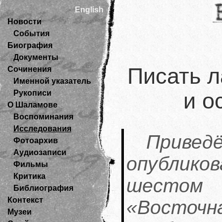
English
Новости
События
Биография
Документы
Писать 
Сочинения
Именной указатель
Рукописи
и о
О Шаламове
Воспоминания
Исследования
Привед
Фотоархив
Аудиозаписи
опублико
Фильмы
Критика
шестом
Библиография
Контекст
«Восточна
Музеи