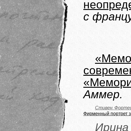
неопред
с франц
«Мем
совре
«Мемори
Аммер.
Стивен Фортес
Фирменный портрет з
Ирина