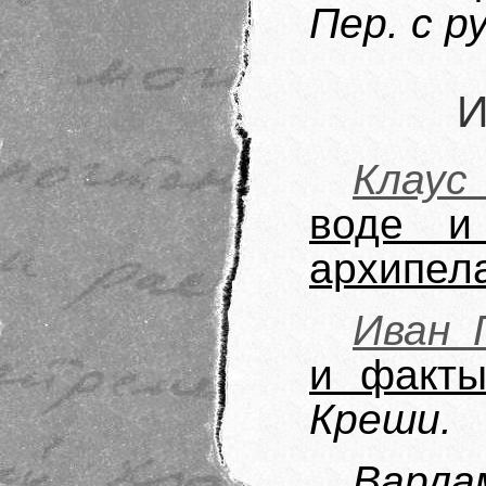
Пер. с р
И
Клаус
воде и 
архипел
Иван 
и факты
Креши.
Варла