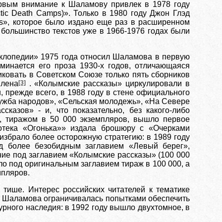
первым внимание к Шаламову привлек в 1978 году
tic Death Camps)». Только в 1980 году Джон Глэд
es», которое было издано еще раз в расширенном
 большинство текстов уже в 1966-1976 годах были
иклопедии» 1975 года относил Шаламова в первую
минается его проза 1930-х годов, отличающаяся
ковать в Советском Союзе только пять сборников
влена
[3]
. «Колымские рассказы» циркулировали в
, прежде всего, в 1988 году в стене официального
ужба народов», «Сельская молодежь», «На Севере
казов» - и, что показательно, без какого-либо
е, тиражом в 50 000 экземпляров, вышло первое
отека «Огонька»» издала брошюру с «Очерками
избрало более осторожную стратегию: в 1989 году
д более безобидным заглавием «Левый берег»,
ание под заглавием «Колымские рассказы» (100 000
ло под оригинальным заглавием тираж в 100 000, а
мпляров.
 тише. Интерес российских читателей к тематике
ция Шаламова ограничивалась попытками обеспечить
рного наследия: в 1992 году вышло двухтомное, в