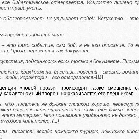
 все дидактическое отвергается. Искусство лишено пр
меет права учить.
е облагораживает, не улучшает людей. Искусство – это 
го времени описаний мало.
 – это само событие, сам бой, а не его описание. То 
зни. Проза, пережитая как документ.
утствия, подлинность есть только в документе. Письма
ркнуто: крах] романа, рассказа, повести – смерть романа
» - люди, характеры – все отвергается
»
[16]
.
цепции «новой прозы» происходит также смещение о
у, как автономный творец, но оказывается его пленником:
, что писатель не должен слишком хорошо, чересчур х
лжен рассказывать читателю на языке тех самых чита
 этот материал. Что понимание увиденного не должно 
ругозора читателей. (...)
ли - писатель всегда немножко турист, немножко инос
.)