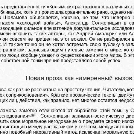
ь представленности «Колымских рассказов» в различных стр
бликация, хотя и произошла сравнительно рано, однако не
х Шаламова объясняется, конечно, не тем, что неверно 
знаком «холодной войны», Александр Солженицын в с
зводящее сильное впечатление документальное исследова
умели вскочить такие авторы, как Андрей Амальрик или А
 он совсем не пришел на этот вокзал. Он не разбирался 
 И так же точно он не хотел встречать свою публику в за
транником, записывающим путевые заметки о мире, котор
что люди вообще узнают о существовании этого мира. В эт
собственной точки зрения представляло собой успех.
Новая проза как намеренный вызов
ва как раз не рассчитана на простоту чтения. Читателю, к
ек соприкосновения». Краткие прозаические тексты движутся
их лиц, действия, как правило, нет, многое остается недос
ламова заметно отличаются от обработки этой темы у С
сследования»
[6]
. Солженицын занимает эстетическую дис
зить свое моральное негодование о предмете своего изло
 дистанцию между рассказчиком и текстом, между автором 
нно подобный нарративный метод исключает моральную оце