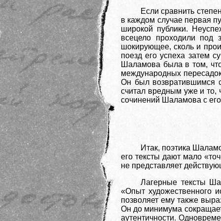
Если сравнить степен
в каждом случае первая пу
широкой публики. Неуспе
всецело проходили под 
шокирующее, сколь и прои
поезд его успеха затем с
Шаламова была в том, что
международных пересадок.
Он был возвратившимся с
считал вредным уже и то, 
сочинений Шаламова с его 
Итак, поэтика Шаламо
его тексты дают мало «точ
не представляет действующ
Лагерные тексты Ша
«Опыт художественного и
позволяет ему также выра
Он до минимума сокращает
аутентичности. Одновреме