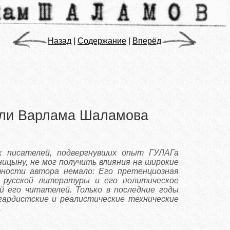
Назад
|
Содержание
|
Вперёд
тали Варлама Шаламова
х писателей, подвергнувших опыт ГУЛАГа
ицыну, не мог получить влияния на широкие
тности автора немало: Его претенциозная
а русской литературы и его политическое
 его читателей. Только в последние годы
гардистские и реалистические технические
.