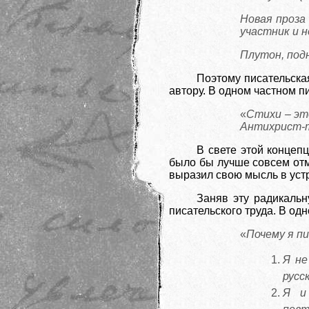
Новая проза
участник и н
Плутон, подн
Поэтому писательска
автору. В одном частном 
«
Стихи – это
Антихрист-т
В свете этой концеп
было бы лучше совсем отм
выразил свою мысль в уст
Заняв эту радикальн
писательского труда. В одн
«
Почему я п
Я не
русс
Я и