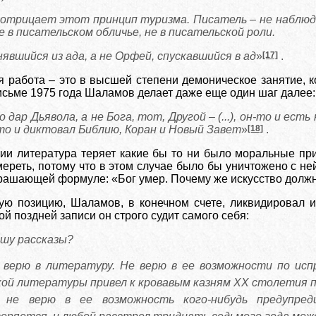
 отрицает этот принцип туризма. Писатель – не наблюда
е в писательском обличье, не в писательской роли.
явшийся из ада, а не Орфей, спускавшийся в ад
»
[17]
.
я работа – это в высшей степени демоническое занятие, 
письме 1975 года Шаламов делает даже еще один шаг далее:
 дар Дьявола, а не Бога, тот, Другой – (...), он-то и есть
о и диктовал Библию, Коран и Новый Завет
»
[18]
.
ции литература теряет какие бы то ни было моральные пр
ереть, потому что в этом случае было бы уничтожено с не
рашающей формуле: «Бог умер. Почему же искусство долж
ую позицию, Шаламов, в конечном счете, ликвидировал 
ой поздней записи он строго судит самого себя:
ишу рассказы?
 верю в литературу. Не верю в ее возможности по исп
кой литературы привел к кровавым казням XX столетия п
 не верю в ее возможность кого-нибудь предупред