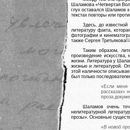
Шаламова «Четвертая Волог
глух оставался Шаламов к
текстах повторы или прот
Здесь, до известной
литературу факта, котор
фотографии и кинематогр
также Сергея Третьякова
[1
Таким образом, лит
произведение искусства, 
жизни. Литература у Шалам
жизнью и литературой. Оп
этой наличности описывае
был только последователен
«Если меня 
рассказах» н
проза докуме
Шаламов очень точ
нелитературной литерату
прозы». Основные существ
«
В новой пр