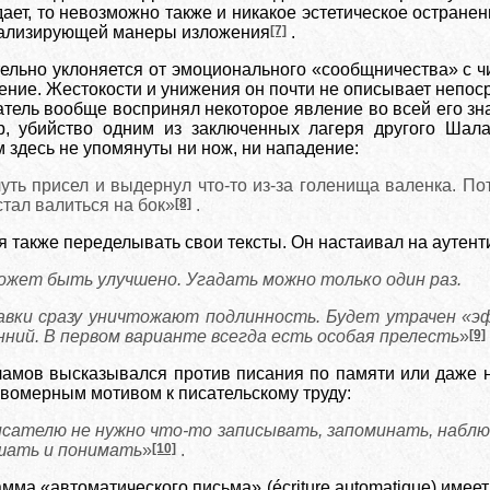
ает, то невозможно также и никакое эстетическое остране
ализирующей манеры изложения
[7]
.
льно уклоняется от эмоционального «сообщничества» с чи
ение. Жестокости и унижения он почти не описывает непоср
татель вообще воспринял некоторое явление во всей его з
, убийство одним из заключенных лагеря другого Шала
 здесь не упомянуты ни нож, ни нападение:
 чуть присел и выдернул что-то из-за голенища валенка. По
стал валиться на бок»
[8]
.
 также переделывать свои тексты. Он настаивал на аутент
ожет быть улучшено. Угадать можно только один раз.
авки сразу уничтожают подлинность. Будет утрачен «эф
нний. В первом варианте всегда есть особая прелесть
»
[9]
амов высказывался против писания по памяти или даже н
авомерным мотивом к писательскому труду:
сателю не нужно что-то записывать, запоминать, набл
шать и понимать
»
[10]
.
мма «автоматического письма» (écriture automatique) имее