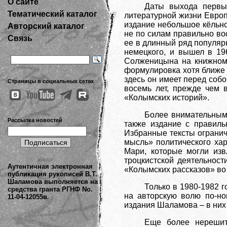
О сайте
Даты выхода первы
Тематический каталог
литературной жизни Европ
издание небольшое кёльнс
Авторский каталог
не по силам правильно вос
Связь
ее в длинный ряд популяр
немецкого, и вышел в 19
Солженицына на книжном 
формулировка хотя ближе п
здесь он имеет перед соб
Страницы в социальных сетях
восемь лет, прежде чем 
«Колымских историй».
Более внимательным
Рассылка новостей
также издание с правиль
Избранные тексты огранич
мысль» политического ха
Мари, которые могли изв
троцкистской деятельност
Аутентичная электронная
«Колымских рассказов» во 
публикация рукописей В.Т.
Шаламова выполняется на
Только в 1980-1982 
средства гранта РГНФ No.
на авторскую волю по-но
11-04-12055в.
издания Шаламова – в них
Еще более нерешит