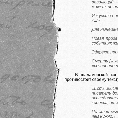
революций –
может, не и
Искусство н
<
...
>
Для нынешне
Новая проза
событиях жи
Эффект прис
Смерть [заче
«сочиненное
В шаламовской кон
противостоит своему текст
«
Есть мысль
писатель до
исследовать
кодекса, от к
По этой мыс
чем нужно. (..