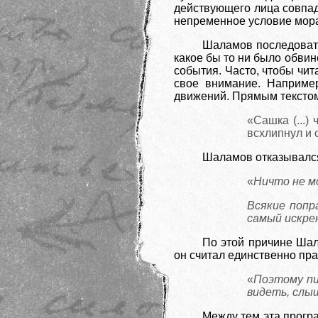
действующего лица совпад
непременное условие мор
Шаламов последовате
какое бы то ни было обвин
события. Часто, чтобы чи
свое внимание. Например
движений. Прямым текстом
«Сашка (...)
всхлипнул и 
Шаламов отказывался
«
Ничто не м
Всякие попр
самый искре
По этой причине Шал
он считал единственно пр
«
Поэтому пи
видеть, слы
Между тем эта програ