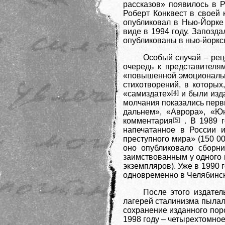
рассказов» появилось в 
Роберт Конквест в своей 
опубликовал в Нью-Йорке
виде в 1994 году. Запозд
опубликованы в нью-йоркс
Особый случай – рец
очередь к представителя
«повышенной эмоциональ
стихотворений, в которых
«самиздате»
[4]
и были изда
молчания показались перв
дальнем», «Аврора», «Юн
комментария
[5]
. В 1989 г
напечатанное в России 
преступного мира» (150 0
оно опубликовало сборн
заимствованным у одного 
экземпляров). Уже в 1990 
одновременно в Челябинск
После этого издател
лагерей сталинизма пылал
сохранение изданного пор
1998 году – четырехтомное