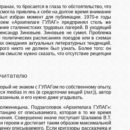
анах, то бросается в глаза то обстоятельство, что
 смогла привлечь к себе на долгое время внимание
был избран момент для публикации. 1970-е годы
воем «Архипелаге ГУЛАГ» предпринял столь же
ние сталинистских трудовых лагерей. В уходящий
лександр Зиновьев. Зиновьев не сумел. Проблема
в политических расписаниях поездов или в схемах
лах ожидания актуальных литературных тенденций.
ого никто не должен был узнать. Более того: он
ом смысле нужно сказать, что отсутствие рецепции
 читателю
оторый не знаком с ГУЛАГом по собственному опыту,
 medias in res (в средоточии вещей (лат.)), автор
казанным, и его нужно даже угадывать.
олженицына. Подзаголовок «Архипелага ГУЛАГ»:
танцию от описываемого, которая в то же время
жения. Совершенно иначе поступает Шаламов В.Т.
и героем и достигает таким образом максимальной
нку описываемого. Если кругозоры рассказчика и