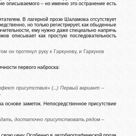
ние описываемого – но именно это остранение есть
тателем. В лагерной прозе Шаламова отсутствует
едственно, но только регистрирует, как обыденные
начительности, ему нужно даже специально напрячь
мов описывает как простую последовательность
том он протянул руку к Гаркунову, и Гаркунов
ичности первого наброска:
фект присутствия» (...) Первый вариант –
.
а основе заметок. Непосредственное присутствие
юдать, достаточно присутствовать рядом –
т свою цену. Особенно в автобиографической прозе