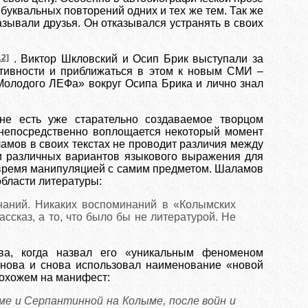
буквальных повторений одних и тех же тем. Так же
зывали друзья. Он отказывался устранять в своих
12]
. Виктор Шкловский и Осип Брик выступали за
ктивности и приближаться в этом к новым СМИ –
Молодого ЛЕФа» вокруг Осипа Брика и лично знал
не есть уже старательно создаваемое творцом
м непосредственно воплощается некоторый момент
ламов в своих текстах не проводит различия между
 и различных вариантов языкового выражения для
 время манипуляцией с самим предметом. Шаламов
области литературы:
наний. Никаких воспоминаний в «Колымских
ассказ, а то, что было бы не литературой. Не
ва, когда назвал его «уникальным феноменом
нова и снова использовал наименование «новой
похожем на манифест:
ме и Серпантинной на Колыме, после войн и