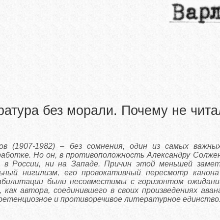
ратура без морали. Почему не чи
в (1907-1982) – без сомнения, один из самых важны
аботке. Но он, в противоположность Александру Солжен
 в России, ни на Западе. Причин этой меньшей заме
льный нигилизм, его провокативный пересмотр канон
абилитации были несовместимы с горизонтом ожиданий
 как автора, соединившего в своих произведениях аван
претенциозное и противоречивое литературное единство