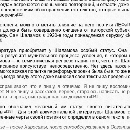
да» встречается очень много повторений, и отчасти даже 
 предложениям об исправлении его текстов, которые выска
иворечия
[11]
.
 степени. можно отметить влияние на него поэтики ЛЕФа
[
ая должна быть совершенно очищена от авторской субъе
афу. Сам Шаламов в 1920-е годы принадлежал к кружку «
3]
.
ература приобретает у Шаламова особый статус. Она 
но результат мучительного процесса усвоения, в которо
ова – не семиотическая репрезентация того, чего нет. Ша
исанное присутствует непосредственно. Нет здесь также
мого: всякая попытка переформулировки была бы в то же
, когда ввиду этого даже выносил свои тексты за пределы 
спрашивают, что я пишу, я отвечаю: Я не пишу воспоми
ет. Я не пишу и рассказов, вернее, стараюсь написать не р
нта, а проза, выстраданная как документ»
[14]
.
но обозначил желаемый им статус своего писательст
ры»
[15]
. Для этой документальной литературы Шаламов с
енные черты своей поэтики от определил в одном тексте, 
озе – после Хиросимы, после самообслуживания в Освенци