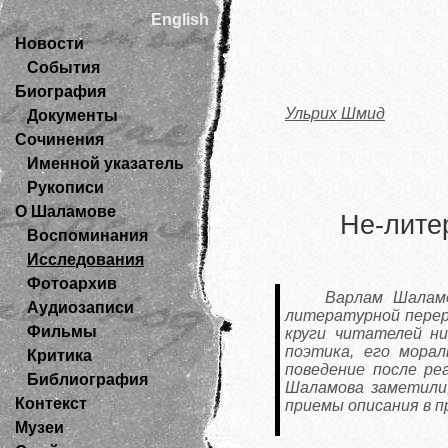
English
Новости
События
Биография
Ульрих Шмид
Документы
Сочинения
Именной указатель
Рукописи
О Шаламове
Не-лите
Воспоминания
Исследования
Фотоархив
Варлам Шаламо
Аудиозаписи
литературной перер
Фильмы
круги читателей ни
поэтика, его мора
Критика
поведение после ре
Библиография
Шаламова заметили,
Контекст
приемы описания в 
Музеи