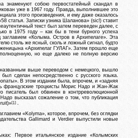
а знаменуют собою первостатейный скандал в
кован уже в 1967 году. Правда, выполнившее это
нциала этого произведения, и ему даже оказалось
8 статья. Записки узника Шаланова» (sic!) ставит
неаутентичный текст был затем переведен далее, с
ько в 1975 году – как бы в тени бурного успеха
 заглавием «Колыма. Остров в Архипелаге». Эта
елю столь же ясный, сколь и ложный сигнал, будто
олженицына «Архипелаг ГУЛАГ». Затем прошло еще
е полноценную, но еще далеко не полную версию
с названным выше переводом с немецкого, вышло
 был сделан непосредственно с русского языка.
опаты». В этом издании была, впрочем, и «задняя
ись французские троцкисты Морис Надо и Жан-Жак
то писатель был обвинен в контрреволюционной
 Надо высказал сожаление о том, что публикация
uit)»
[1]
.
главием «Kolyma», которое, впрочем, без оглядки
дательства Gallimard и Verdier выпустили новые
ках: Первое итальянское издание «Колымских