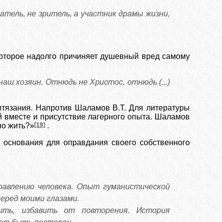
тель, не зритель, а участник драмы жизни,
которое надолго причиняет душевный вред самому
 наш хозяин. Отнюдь не Христос, отнюдь (...)
итязания. Напротив Шаламов В.Т. Для литературы
й вместе и присутствие лагерного опыта. Шаламов
но жить?»
[19]
.
и основания для оправдания своего собственного
равлению человека. Опыт гуманистической
еред моими глазами.
ить, избавить от повторения. История