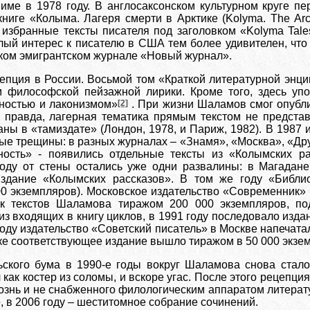
Риме в 1978 году. В англосаксонском культурном круге 
книге «Колыма. Лагеря смерти в Арктике (Kolyma. The Arc
 избранные тексты писателя под заголовком «Kolyma Tal
алый интерес к писателю в США тем более удивителен, что
ком эмигрантском журнале «Новый журнал».
епция в России. Восьмой том «Краткой литературной энц
м философской пейзажной лирики. Кроме того, здесь упо
ностью и лаконизмом»
[2]
. При жизни Шаламов смог опубли
, правда, лагерная тематика прямым текстом не предста
ны в «тамиздате» (Лондон, 1978, и Париж, 1982). В 1987 и
ые трещины: в разных журналах – «Знамя», «Москва», «Др
ость» - появились отдельные тексты из «Колымских расс
оду от стены остались уже одни развалины: в Магадан
издание «Колымских рассказов». В том же году «Библи
00 экземпляров). Московское издательство «Современник» 
ик текстов Шаламова тиражом 200 000 экземпляров, по
из входящих в книгу циклов, в 1991 году последовало изд
году издательство «Советский писатель» в Москве напечата
е соответствующее издание вышло тиражом в 50 000 экзе
ьского бума в 1990-е годы вокруг Шаламова снова стало
 как костер из соломы, и вскоре угас. После этого рецеп
ознь и не снабженного филологическим аппаратом литерату
, в 2006 году – шеститомное собрание сочинений.