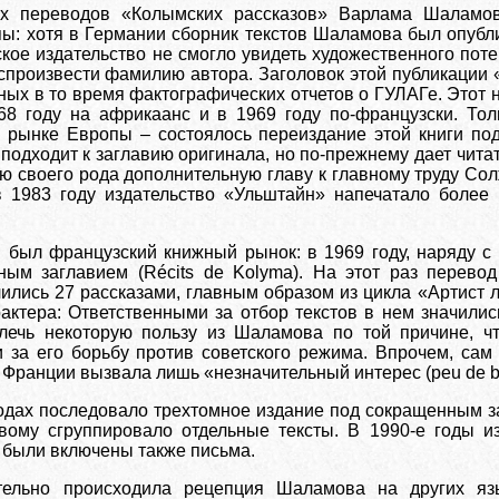
х переводов «Колымских рассказов» Варлама Шаламов
ы: хотя в Германии сборник текстов Шаламова был опубли
кое издательство не смогло увидеть художественного поте
произвести фамилию автора. Заголовок этой публикации «5
ных в то время фактографических отчетов о ГУЛАГе. Этот 
68 году на африкаанс и в 1969 году по-французски. Тол
рынке Европы – состоялось переиздание этой книги под
одходит к заглавию оригинала, но по-прежнему дает читат
ою своего рода дополнительную главу к главному труду С
в 1983 году издательство «Ульштайн» напечатало боле
 был французский книжный рынок: в 1969 году, наряду 
ным заглавием (Récits de Kolyma). На этот раз перевод
ились 27 рассказами, главным образом из цикла «Артист л
рактера: Ответственными за отбор текстов в нем значил
лечь некоторую пользу из Шаламова по той причине, ч
и за его борьбу против советского режима. Впрочем, сам
Франции вызвала лишь «незначительный интерес (peu de br
годах последовало трехтомное издание под сокращенным за
вому сгруппировало отдельные тексты. В 1990-е годы из
 были включены также письма.
ельно происходила рецепция Шаламова на других язы