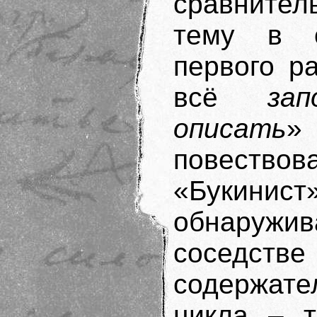
сравнител
тему в о
первого р
всё
за
описать
» 
повеств
«Букинист
обнаружив
сосед
содержа
цикла – т