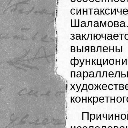
синтакси
Шалам
заключаетс
выявл
функцион
паралл
художест
конкретног
Причино