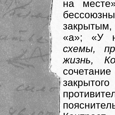
на месте»
бессоюз
закрытым,
«а»; «У
схемы, п
жизнь, К
сочетание
закрытог
противи
пояснител