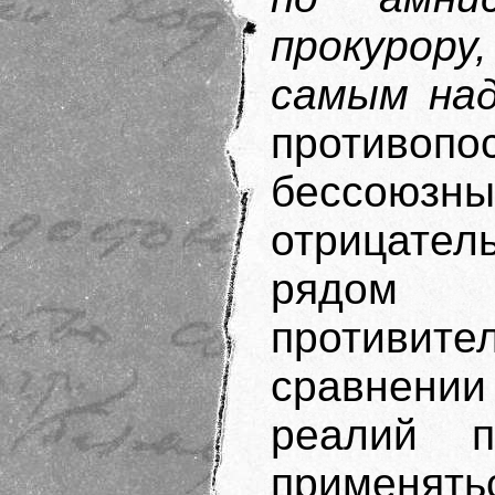
прокурору
самым на
противоп
бессоюзны
отрицател
рядом
противите
сравнении
реалий п
применят