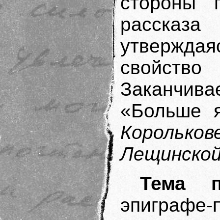
стороны 
рассказа
утвержд
свойст
Заканчив
«Больше 
Корольков
Лещинско
Тема п
эпиграф