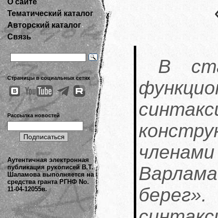
О сайте
Тематический каталог
Авторский каталог
Связь
В ст
Страницы в социальных сетях
функцио
синта
Рассылка новостей
констр
членам
Аутентичная электронная
Варла
публикация рукописей В.Т.
Шаламова выполняется на
средства гранта РГНФ No.
бере
11-04-12055в.
синтак