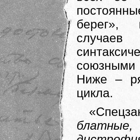
постоян
берег»,
случае
синтакси
союзными
Ниже – ря
цикла.
«Спецз
блатные,
дистрофи