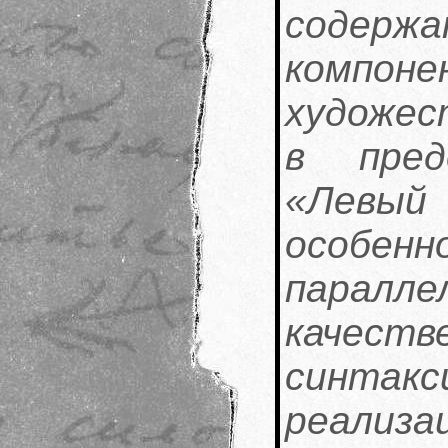
содерж
компоне
художес
в пред
«Левы
особенн
парал
каче
синтак
реализа