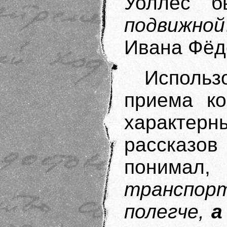
Уоллес 
подвижной
Ивана Фёдо
Использ
приема ко
характерн
рассказов
поним
транспо
полегче,
а