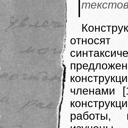
текстов
Констру
относят
синтакс
предложен
констру
членами [
конструкц
работы, 