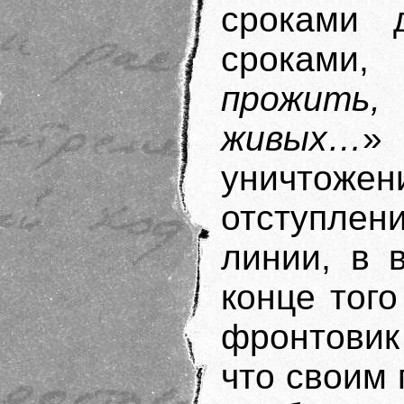
сроками 
сроками
прожить
живых…
»
уничтоже
отступлен
линии, в 
конце тог
фронтовик
что своим