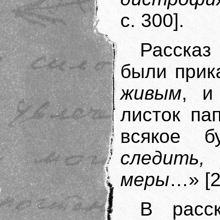
с. 300].
Рассказ
были при
живым
, и
листок па
всякое б
следить
меры
…» [2,
В расс