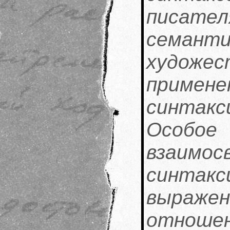
писат
семан
худож
примене
синтак
Особо
взаимо
синта
выраж
отн