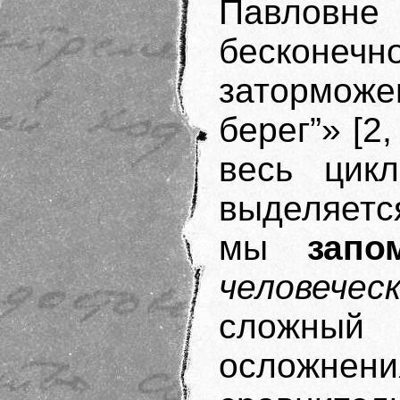
Павловне 
бесконе
затормож
берег”» [2
весь цикл
выделяетс
мы
запо
человечес
сложный
осложнени