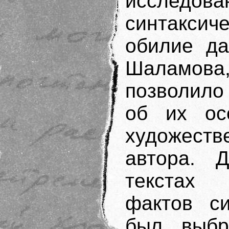
исследо
синтакси
обилие да
Шаламова
позволило
об их ос
художеств
автора. Д
текстах 
фактов си
был выбр