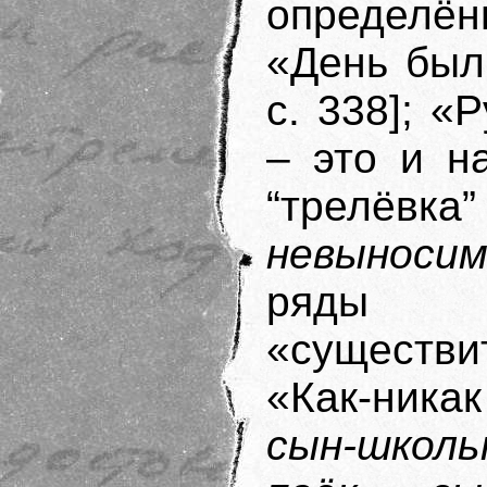
определён
«День бы
с. 338]; «
– это и н
“трелёвка
невыноси
ряды и
«существи
«Как-ника
сын-школь