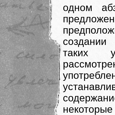
одном аб
предлож
предполо
создании
таких у
рассмот
употребле
устанав
содержани
некоторые