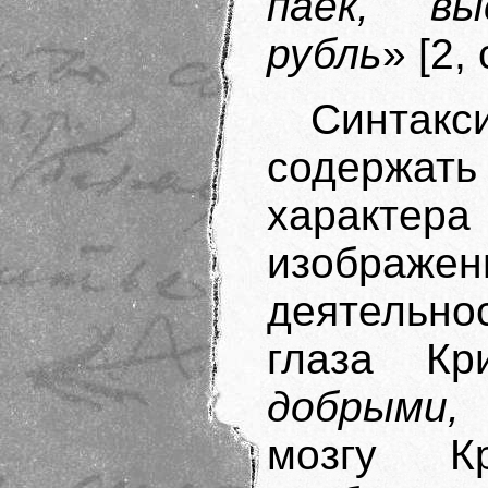
паёк, вы
рубль
» [2, 
Синта
содержат
характера
изображ
деятельно
глаза К
добрыми, 
мозгу К