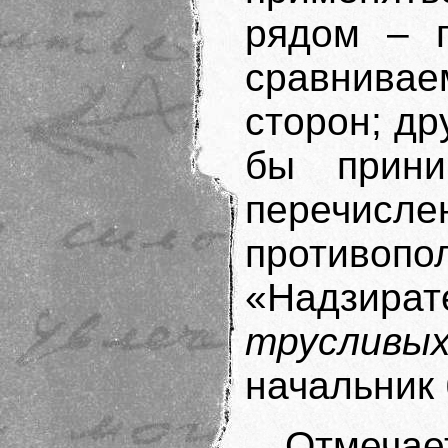
рядом – 
сравнив
сторон; др
бы прини
перечисле
против
«Надзир
трусливы
начальник 
Отмеча