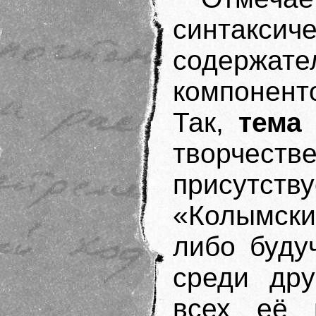
синтаксич
содержате
компонент
Так,
тема
творчеств
присутс
«Колымски
либо буду
среди дру
всех её 