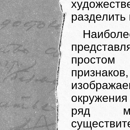
художес
разделить 
Наибо
представл
простом 
признак
изобража
окружения
ряд м
существит