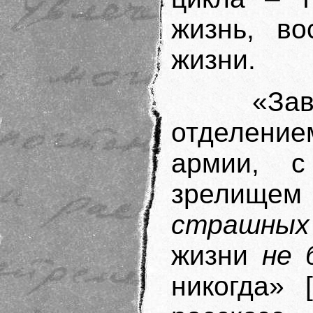
жизнь, во
жизни.
«Завед
отделение
армии, с
зрелищ
страшных
жизни
не 
никогда» 