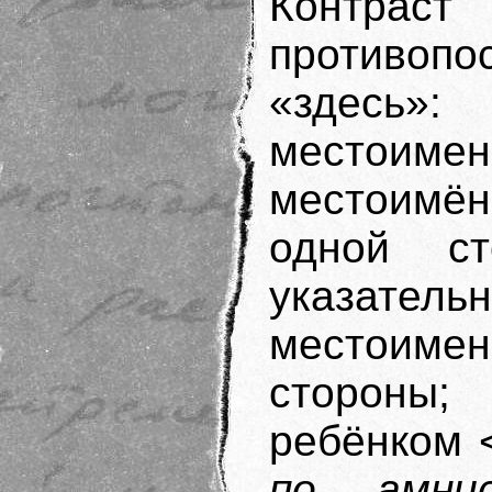
Контра
противо
«здесь»
местоим
местоимё
одной с
указатель
местоим
стороны;
ребёнком 
по амни