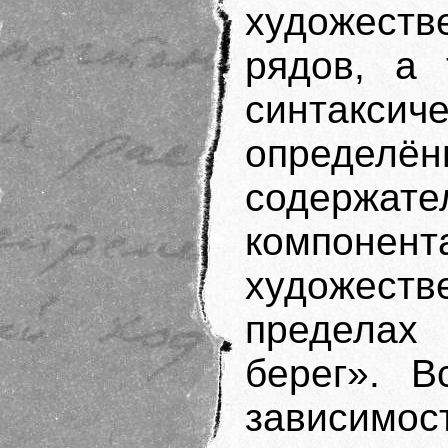
художеств
рядов, а 
синтаксич
определ
содержа
компонен
художест
пределах
берег». В
зависимос