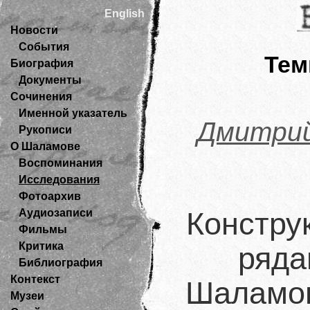
English
Новости
События
Те
Биография
Документы
Сочинения
Именной указатель
Дмитри
Рукописи
О Шаламове
Воспоминания
Исследования
Фотоархив
Аудиозаписи
Констру
Фильмы
Критика
ряда
Библиография
Контекст
Шаламов
Музеи