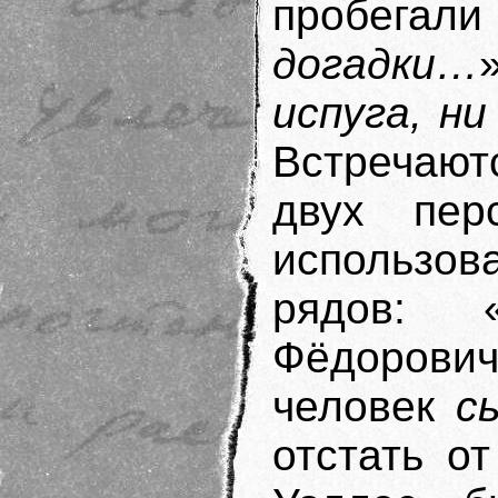
пробегал
догадки…
»
испуга, н
Встречают
двух пер
использо
рядов: 
Фёдорович
человек
с
отстать о