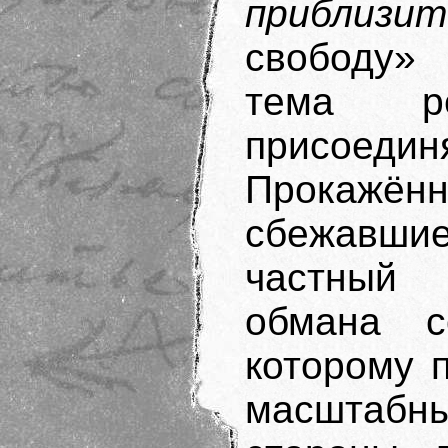
приблизи
свободу» 
тема ре
присоедин
Прокаж
сбежавши
частный 
обмана с
которому 
масштабн