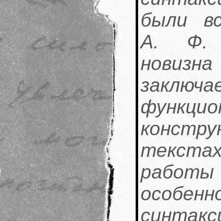
были вс
А. Ф. 
новиз
заклю
функц
констру
текст
работы
особен
синтакс