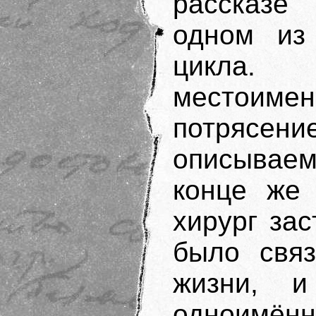
рассказе
одном из
цикла. 
местои
потрясени
описываем
конце же 
хирург зас
было связ
жизни, и
одноимё