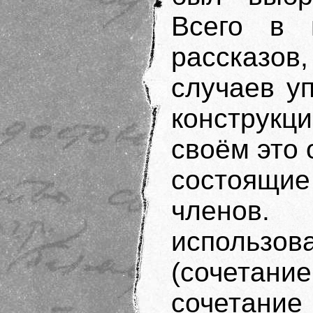
Всего в 
рассказов
случаев у
конструкц
своём это
состоящи
членов.
использо
(сочетание
сочетание