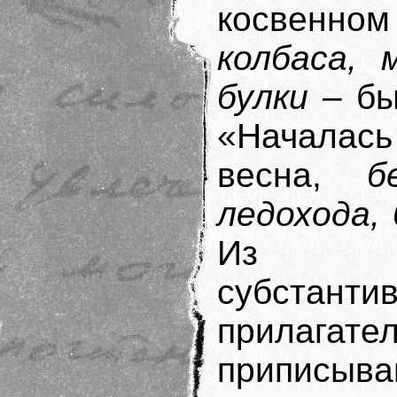
косвенн
колбаса, 
булки
– был
«Началась
весна,
б
ледохода,
Из по
субстанти
прилаг
приписыв