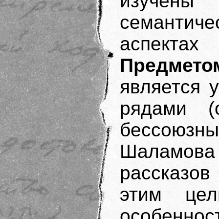
изучены
семантич
аспекта
Предмето
является 
рядами (
бессоюзны
Шаламов
рассказов
этим це
особенн