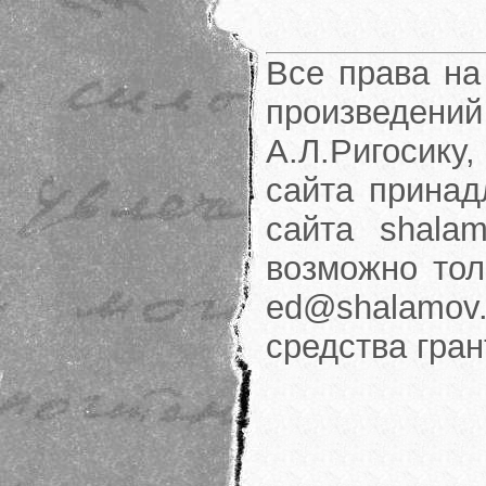
Все права на
произведени
А.Л.Ригосику
сайта принад
сайта shalam
возможно тол
ed@shalamov.
средства гра