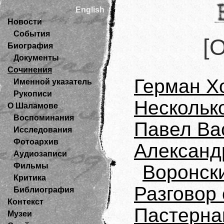
English
Новости
События
[
Биография
Документы
Сочинения
Герман Х
Именной указатель
Рукописи
Нескольк
О Шаламове
Воспоминания
Павел Ва
Исследования
Фотоархив
Александ
Аудиозаписи
Фильмы
Воронск
Критика
Разговор
Библиография
Контекст
Пастерна
Музеи