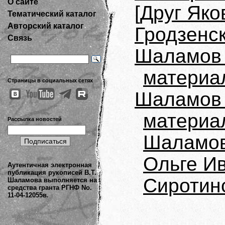
О сайте
[Друг Яко
Тематический каталог
Авторский каталог
Гродзенс
Связь
Шаламов 
материа
Страницы в социальных сетях
Шаламов 
материа
Рассылка новостей
Шаламов
Ольге И
Аутентичная электронная
публикация рукописей В.Т.
Сиротин
Шаламова выполняется на
средства гранта РГНФ No.
11-04-12055в.