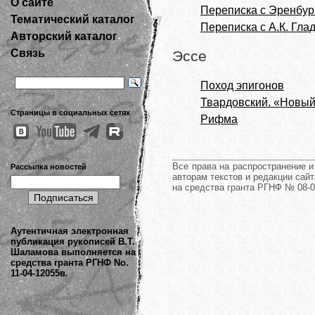
О сайте
Переписка с Эренбург
Тематический каталог
Переписка с А.К. Гл
Авторский каталог
Связь
Эссе
Поход эпигонов
Твардовский. «Новый
Страницы в социальных сетях
Рифма
Все права на распространение 
Рассылка новостей
авторам текстов и редакции сайт
на средства гранта РГНФ № 08-0
Аутентичная электронная
публикация рукописей В.Т.
Шаламова выполняется на
средства гранта РГНФ No.
11-04-12055в.