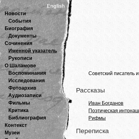
English
Новости
События
Биография
Документы
Сочинения
Именной указатель
Рукописи
О Шаламове
Воспоминания
Советский писатель и
Исследования
Фотоархив
Рассказы
Аудиозаписи
Фильмы
Иван Богданов
Критика
Поэтическая интонац
Библиография
Рифмы
Контекст
Переписка
Музеи