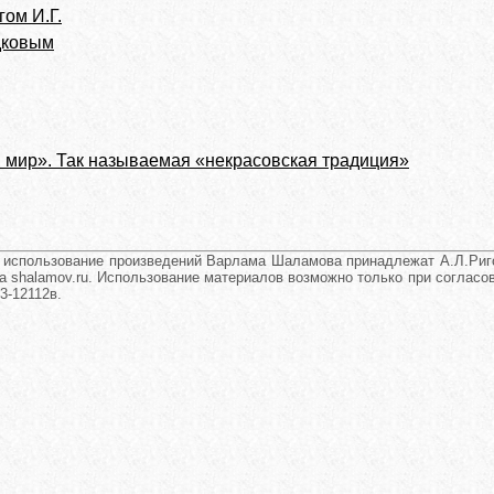
ом И.Г.
адковым
 мир». Так называемая «некрасовская традиция»
и использование произведений Варлама Шаламова принадлежат А.Л.Риго
а shalamov.ru. Использование материалов возможно только при согласова
3-12112в.