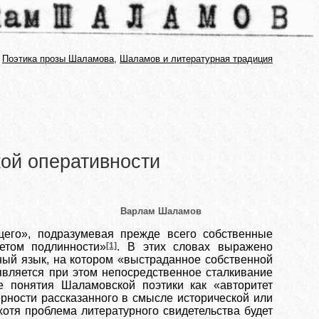
:
Поэтика прозы Шаламова
,
Шаламов и литературная традиция
ой оперативности
Варлам Шаламов
щего», подразумевая прежде всего собственные
етом подлинности»
[1]
. В этих словах выражено
ный язык, на котором «выстраданное собственной
является при этом непосредственное сталкивание
е понятия Шаламовской поэтики как «авторитет
ерности рассказанного в смысле исторической или
хотя проблема литературного свидетельства будет