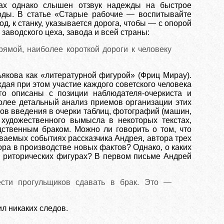
ках однако слышен отзвук надежды на быстрое
оды. В статье «Старые рабочие — воспитывайте
д, к станку, указывается дорога, чтобы — с опорой
аводского цеха, завода и всей страны:
ямой, наиболее короткой дороги к человеку
ьякова как «литературной фигурой» (Фриц Мирау).
дая при этом участие каждого советского человека
го описаны с позиции наблюдателя-очеркиста и
олее детальный анализ приемов организации этих
пов введения в очерки таблиц, фотографий (машин,
в художественного вымысла в некоторых текстах,
дственным браком. Можно ли говорить о том, что
аемых событиях рассказчика Андрея, автора трех
ора в производстве новых фактов? Однако, о каких
х риторических фигурах? В первом письме Андрей
сти прогульщиков сдавать в брак. Это —
ил никаких следов.