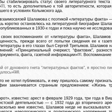
бы стабилизировать статус своего литературного текста
»
[7]
, то есть дополнительно к той авторитетности, котора
шего в условиях Колымского ада.
взаимосвязей Шаламова с поэтикой «литературы факта» —
ь коротко остановлюсь на литературной биографии Шалам
 опубликованных в 1930-х годах и пока научно не исследов
 своих воспоминаниях от «литературы факта», Шаламов 
оценность, прежде всего от попытки сведения ее к газе
 литературы в его глазах был Сергей Третьяков. Шаламов 
нений: «Принципиальный очеркист, “фактовик”, разнос
окумента, факта, газетной информации»
[9]
. Воспоминание
 от духовного гнета “литературных фактов”, я яростно пис
щалось»
[10]
.
то не хотел публиковать, и ему пришлось самому признать
афии заканчивается странным предложением: «Жизнь тр
рот», известно: арест в феврале 1929 года, три года в В
истской деятельностью — с 1932 года до вторичного аре
Насколько мне известно, Шаламов нигде не высказывался 
егося идеологического и политического напряжения т