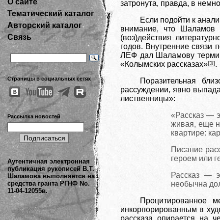
О сайте
затронута, правда, в немно
Тематический каталог
Если подойти к анали
Авторский каталог
внимание, что Шаламов 
Связь
(воз)действия литератур
годов. Внутренние связи 
ЛЕФ дал Шаламову терми
«Колымских рассказах»
[3]
.
Страницы в социальных сетях
Поразительная бли
рассуждении, явно выпада
лиственницы»:
«Рассказ — э
Рассылка новостей
живая, еще н
квартире: ка
Писание расс
героем или г
Аутентичная электронная
публикация рукописей В.Т.
Рассказ — э
Шаламова выполняется на
средства гранта РГНФ No.
необычна дол
11-04-12055в.
Процитированное м
инкорпорированным в худ
рассказа опирается на 