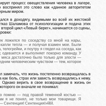
ирует процесс овеществления человека в лагере,
о воспринял это слово как «данное авторитетом
герным миром.
щался в доходягу, видимыми во всей их жестокой
тказ Шаламова от психологизации и подача этих
 второй цикл «Левый берег», начинается со сцены,
ровки:
к ложился по соседству со мной на нары,
 капли тепла — и получая взамен мое. Были
 телогрейки, и поутру я глядел на соседа, как
у, одевается и выполняет покорно команду. У
о мяса достаточно было только для злости —
ледним человеческим чувством — тем, которое
ал замечать, что жизнь постепенно возвращалась в
 как боль, страх или зависть возвращались к нему.
. Однако верить в свое возвращение в жизнь он
 которого он вначале не понимал:
ясно помню — под правой теменной костью —
сам я не понял, не только мои
товарищи. Я
: — Сентенция! Сентенция!»
[21]
.