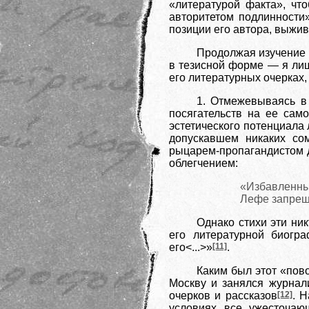
«литературой факта», что
авторитетом подлинности
позиции его автора, выжив
Продолжая изучение 
в тезисной форме — я лиш
его литературных очерках,
1. Отмежевываясь в
посягательств на ее сам
эстетического потенциала
допускавшем никаких сом
рыцарем-пропагандистом д
облегчением:
«Избавленный
Лефе запре
Однако стихи эти ник
его литературной биогр
его<...>»
[11]
.
Каким был этот «пово
Москву и занялся журнал
очерков и рассказов
[12]
. 
условиях
все ужесточающ