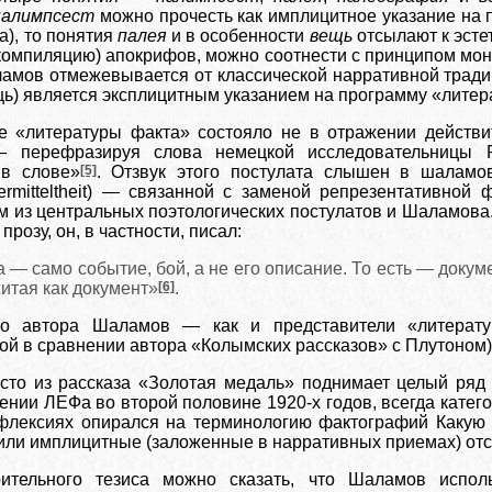
палимпсест
можно прочесть как имплицитное указание на 
), то понятия
палея
и в особенности
вещь
отсылают к эсте
омпиляцию) апокрифов, можно соотнести с принципом монт
амов отмежевывается от классической нарративной традиц
ь) является эксплицитным указанием на программу «литера
 «литературы факта» состояло не в отражении действит
— перефразируя слова немецкой исследовательницы 
в слове»
[5]
. Отзвук этого постулата слышен в шаламо
rmitteltheit) — связанной с заменой репрезентативной 
 из центральных поэтологических постулатов и Шаламова.
розу, он, в частности, писал:
 — само событие, бой, а не его описание. То есть — докум
итая как документ»
[6]
.
го авто
ра Шаламов — как и представители «литерату
й в сравнении автора «Колымских рассказов» с Плутоном),
сто из рассказа «Золотая медаль» поднимает целый ряд
ении ЛЕФа во второй половине 1920-х годов, всегда катег
ефлексиях опирался на терминологию фактографий Каку
или имплицитные (заложенные в нарративных приемах) отс
рительного тезиса можно сказать, что Шаламов испол