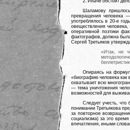
2. Иначе обстоит дел
Шаламову пришлось 
превращения человека — 
употреблялось в 20-е год
овеществления человека,
оперативной поэтики фак
фактографов, должна была
Сергей Третьяков утвержд
«Итак, не 
методологич
беллетристи
Опираясь на формул
«биографию человека как в
охватывает всю многогран
— тема уничтожения челов
возможностей для выжива
Следует учесть, что
понимании Третьякова пред
за повторное возвращени
социализма) за это время
впечатления, иными слова