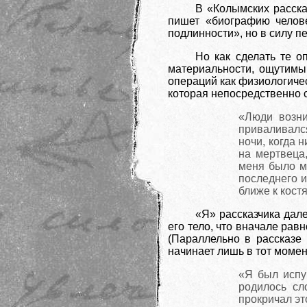
В «Колымских расска
пишет «биографию челове
подлинности», но в силу п
Но как сделать те о
материальности, ощутимы
операций как физиологиче
которая непосредственно с
«Люди возни
приваливалс
ночи, когда 
на мертвеца,
меня было м
последнего и
ближе к кост
«Я» рассказчика дале
его тело, что вначале рав
(Параллельно в рассказе
начинает лишь в тот момен
«Я был испу
родилось сл
прокричал эт