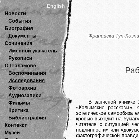
English
Новости
События
Биография
Документы
Франциска Тун-Хоэн
Сочинения
Именной указатель
Рукописи
О Шаламове
Раб
Воспоминания
Исследования
Фотоархив
Аудиозаписи
В записной книжке 
Фильмы
«Колымские рассказы», 
Критика
эстетическое самообязате
Библиография
кровью выходит на бумагу
читателя с ситуацией че
Контекст
подлинности» или «докуме
Музеи
фактографической правдив