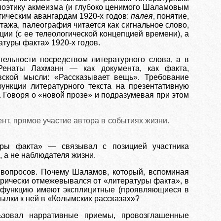
поэтику акмеизма (и глубоко ценимого Шаламовым
тическим авангардам 1920-х годов:
палея
, понятие,
ажа, палеография читается как сигнальное слово,
ии (с ее телеологической концепцией времени), а
туры факта» 1920-х годов.
ельности посредством литературного слова, а в
Ренаты Лахманн — как документа, как факта,
вской мысли: «Рассказывает вещь». Требование
функции литературного текста на презентативную
 Говоря о «новой прозе» и подразумевая при этом
ент, прямое участие автора в событиях жизни.
ры факта» — связывал с позицией участника
 а не наблюдателя жизни.
 вопросов. Почему Шаламов, который, вспоминая
орически отмежевывался от «литературы факта», в
ю функцию имеют эксплицитные (проявляющиеся в
ылки к ней в «Колымских рассказах»?
ьзовал нарративные приемы, провозглашенные