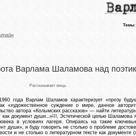
Темы
штайн
ота Варлама Шаламова над поэтик
Рассказывает вещь.
1960 года Варлам Шаламов характеризует «прозу буду
как «художественное суждение о мире, данное авторит
льство автора «Колымских рассказов» — найти литератур
 как документ души...»
[2]
. Эстетической целью Шаламова 
ловека в условиях лагеря. Опираясь на такие ключевы
нт души», я буду говорить не столько о проблеме достов
ости и не столько о литературном тексте как документе (