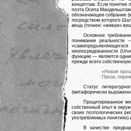
концептам. Если понятие
поэта Осипа Мандельштама
обозначающее собрание (к
посредством которого Шал
вещь
(точнее: «живая» вещ
Основное требование
понимании реальности 
«самопредъявляющегося 
неопосредованности (Unve
функцию — является одним
прежде всего собственную п
«Новая проза
Проза, переж
Статус литературно
(метафорически выраженно
Процитированное ме
собственный опыт в окруж
своих поэтологических р
употребляемых понятиях) 
В качестве предва