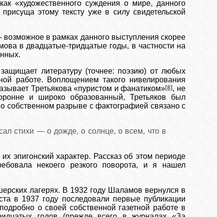
 как «художественного суждения о мире, данного
я присуща этому тексту уже в силу свидетельской
 возможное в рамках данного выступления скорее
ова в двадцатые-тридцатые годы, в частности на
анных.
защищает литературу (точнее: поэзию) от любых
тной работе. Воплощением такого нивелирования
называет Третьякова «пуристом и фанатиком»
[8]
, не
торонне и широко образованный, Третьяков был
 о собственном разрыве с фактографией связано с
ал стихи — о дожде, о солнце, о всем, что в
 их эпигонский характер. Рассказ об этом периоде
ебовала некоего резкого поворота, и я нашел
ишерских лагерях. В 1932 году Шаламов вернулся в
ста в 1937 году последовали первые публикации
подробно о своей собственной газетной работе в
ридцатых годов (прежде всего в журналах «За