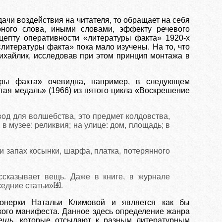
ачи воздействия на читателя, то обращает на себя
ного слова, иными словами, эффекту речевого
нцепту оперативности «литературы факта» 1920-х
«литературы факта» пока мало изучены. На то, что
Михайлик, исследовав при этом принцип монтажа в
уры факта» очевидна, например, в следующем
ая медаль» (1966) из пятого цикла «Воскрешение
вод для волшебства, это предмет колдовства,
 музее: реликвия; на улице: дом, площадь; в
и запах косынки, шарфа, платка, потерянного
ассказывает вещь. Даже в книге, в журнале
седние статьи»
[4]
.
ионерки Натальи Климовой и является как бы
кого манифеста. Данное здесь определение жанра
ещь
, которые отсылают к разным литературным