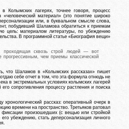
в Колымских лагерях, точнее говоря, процесс
 «человеческий материал» (это понятие широко
персонализации или, в буквальном смысле слова,
ент, побудивший Шаламова обратиться к приемам
ую цель: материалом литературы, по убеждению
тельства. В программной статье «Биография вещи»
ь, проходящая сквозь строй людей — вот
е прогрессивным, чем приемы классической
ь, что Шаламов в «Колымских рассказах» пишет
тдаю себе отчет в том, что эта
формула отнюдь не
ека в экстремальных условиях колымских лагерей
 его сопротивления процессу растления и поиска
у хронологический рассказ: оперативный очерк в
екцию времени на пространство. Третьяков ратовал
ю фиксации произошедших (с вещью или стройкой
 его убеждению, стать деперсонализация личного
я.