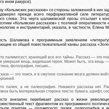
го ином ракурсе).
зу «Колымских рассказов» со стороны заложенной в них зад
доверял прежде всего перформативной силе литератур
ного слова. Эта черта шаламовской прозы отсылает к ко
поэтики «Колымских рассказов» с поэтикой оперативности 
нологию
и инструментарий, указала, в частности, Елена 
зость Шаламова к программным заявлениям «литерат
ющем из общей повествовательной канвы рассказа «Золот
то палимпсест, хранящий все его тайны. Рассказ — это по
е умершая вещь, видевшая героя. Может быть, эта вещь — в
ртина, фотография, письмо...
каза — это поиск, и в смутное сознание мозга должен войт
ероиней.
то палея, а не палеография. Никакого рассказа нет. Р
жна быть материальная сторона текста: бумага, шрифт, со
есто внезапно перебивает рассказ о жизни революц
ожественный текст фрагментом из программного поэтичес
четыре понятия —
палимпсест
,
палея
,
палеография
и
в