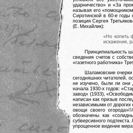
ударничество» и «За пр
называя его «помощником 
Сиротинской в 60-е годы 
позиция Сергея Третьяко
(Е. Михайлик):
«Но копить ф
искажение, р
Принципиальность ша
сведения счетов с собств
«газетного работника» Тре
Шаламовские очерки 
сегодняшних читателей, о
не изучено, были ли они
начала 1930-х годов: «Ст
завод» (1933), «Освободи
написан как призыв после
независимыми от дорогих о
овощи своего огорода»
[1
обозначены как «солидны
субверсивного подтекста. 
упрощенное видение мира 