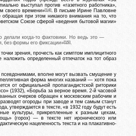
пиально выступал против «газетного работника»,
ям своего времени»
[14]
. В письме Ирине Павловне
 обращая при этом никакого внимания на то, что
Советском Союзе сферой «ведения бытовой магии»
о делали когда-то фактовики. Но ведь это —
ия, без формы его фиксации»
[15]
.
очки зрения, прочесть как симптом имплицитного
не наложить определенный отпечаток на тот образ
 псевдонимами, вполне могут вызвать смущение у
ппеллятивная форма многих названий — хотя пока
ется от официальной пропагандистской риторики
о» (1932), «Борьба за верное время. 2-й часовой
азванных очерков обращен к московским рабочим и
разводят огороды при заводе и тем самым станут
, утверждается в тексте, «в 1932 году будут есть
ные культуры, прикрепленные к разным цехам,
ощь» (горох) — в тексте нет иронического или
дактическую нацеленность текста и на плакативно-