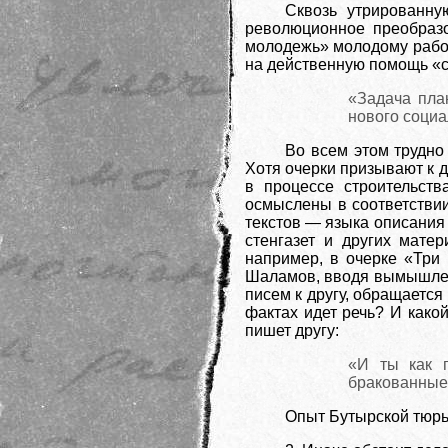
Сквозь утрированну
революционное преобраз
молодежь» молодому рабоче
на действенную
помощь «ст
«Задача пла
нового социа
Во всем этом трудно
Хотя очерки призывают к 
в процессе строительст
осмыслены в соответствии
текстов — языка описания 
стенгазет и других мате
например, в очерке «Три 
Шаламов, вводя вымышленн
писем к другу, обращается
фактах идет речь? И како
пишет другу:
«И ты как 
бракованные
Опыт Бутырской тюрьм