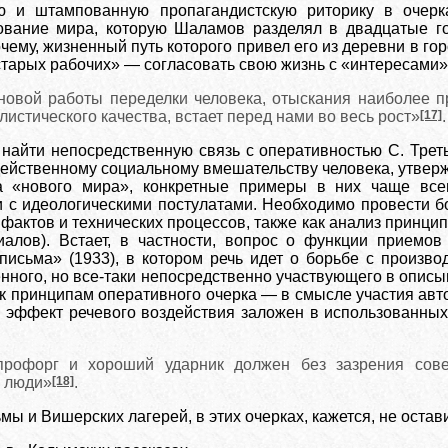
ю и штампованную пропагандистскую риторику в очер
ование мира, которую Шаламов разделял в двадцатые г
му, жизненный путь которого привел его из деревни в горо
арых рабочих» — согласовать свою жизнь с «интересами» з
новой работы переделки человека, отыскания наиболее пр
листического качества, встает перед нами во весь рост»
[17]
.
 найти непосредственную связь с оперативностью С. Трет
действенному социальному вмешательству человека, утверж
ва «нового мира», конкретные примеры в них чаще все
 с идеологическими постулатами. Необходимо провести б
фактов и технических процессов, также как анализ принци
риалов). Встает, в частности, вопрос о функции приемо
письма» (1933), в котором речь идет о борьбе с произво
ого, но все-таки непосредственно участвующего в описыв
 к принципам оперативного очерка — в смысле участия авт
й эффект речевого воздействия заложен в использованны
профорг и хороший ударник должен без зазрения сове
 люди»
[18]
.
ы и Вишерских лагерей, в этих очерках, кажется, не остав