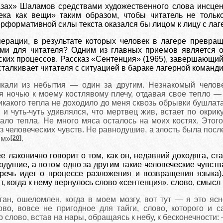
зах» Шаламов средствами художественного слова инсцен
ка как вещи» таким образом, чтобы читатель не тольк
ерформативной силы текста оказался бы лицом к лицу с ла
перации, в результате которых человек в лагере превра
ми для читателя? Одним из главных приемов является о
ских процессов. Рассказ «Сентенция» (1965), завершающий
талкивает читателя с ситуацией в бараке лагерной команди
кали из небытия — один за другим. Незнакомый челове
я ночью к моему костлявому плечу, отдавая свое тепло —
никакого тепла не доходило до меня сквозь обрывки бушлата,
 и чуть-чуть удивлялся, что мертвец жив, встает по окрик
ало тепла. Не много мяса осталось на моих костях. Этог
з человеческих чувств. Не равнодушие, а злость была пос
ям»
[20]
.
е лаконично говорит о том, как он, недавний доходяга, ст
нодушие, а потом одно за другим такие человеческие чувства
 речь идет о процессе разложения и возвращения языка)
т, когда к нему вернулось слово «сентенция», слово, смысл
ган, ошеломлен, когда в моем мозгу, вот тут — я это 
ово, вовсе не пригодное для тайги, слово, которого и 
о слово, встав на нары, обращаясь к небу, к бесконечности