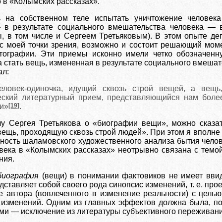
о в «Колымских рассказах».
на собственном теле испытать уничтожение человека 
в результате социального вмешательства человека — в
ы, в том числе и Сергеем Третьяковым). В этом опыте де
 с моей точки зрения, возможно и состоит решающий мом
тографии. Эти приемы исконно имели четко обозначенн
 стать вещь, измененная в результате социального вмеша
ал:
человек-одиночка, идущий сквозь строй вещей, а вещ
еский литературный прием, представляющийся нам боле
ки»
[19]
.
у Сергея Третьякова о «биографии вещи», можно сказат
ещь, проходящую сквозь строй людей». При этом я вполне о
ность шаламовского художественного анализа бытия челов
ека в «Колымских рассказах» неотрывно связана с темой
ния.
биография
(вещи) в понимании фактовиков не имеет ввид
ставляет собой своего рода синопсис изменений, т. е. про
е автора (вовлеченного в изменение реальности) с цель
 изменений. Одним из главных эффектов должна была, по
ми — исключение из литературы субъективного переживани