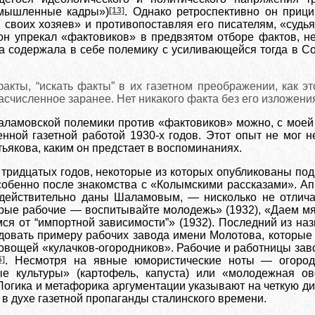
омышленные кадры»)
[13]
. Однако ретроспективно он прици
своих хозяев» и противопоставляя его писателям, «судь
он упрекал «фактовиков» в предвзятом отборе фактов, не
ва содержала в себе полемику с усиливающейся тогда в 
акты, “искать факты” в их газетном преображении, как эт
асчисленное заранее. Нет никакого факта без его изложен
ламовской полемики против «фактовиков» можно, с моей т
енной газетной работой 1930-х годов. Этот опыт не мог 
тьякова, каким он предстает в воспоминаниях.
тридцатых годов, некоторые из которых опубликованы под
собенно после знакомства с «Колымскими рассказами». А
 действительно даны Шаламовым, — нисколько не отлича
арые рабочие — воспитывайте молодежь» (1932), «Даем мяс
мся от “импортной зависимости”» (1932). Последний из н
довать примеру рабочих завода имени Молотова, которые 
вощей «кулачков-огородников». Рабочие и работницы завода
6]
. Несмотря на явные юмористические ноты — огород
е культуры» (картофель, капуста) или «молодежная ов
Логика и метафорика аргументации указывают на четкую ди
в духе газетной пропаганды сталинского времени.