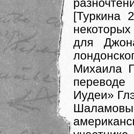
разночтен
[Туркина 
некоторы
для Джон
лондонско
Михаила Г
переводе
Иудеи» Глэ
Шалам
американ