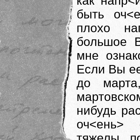
как напр<
быть оч<е
плохо на
большое В
мне ознак
Если Вы ее
до марта
мартовско
нибудь рас
оч<ень> 
тяжелы п