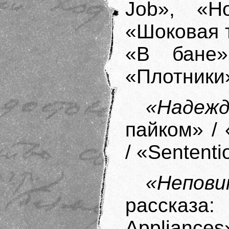
Job», «Н
«Шоковая т
«В бане»
«Плотники»
«Надежд
пайком» / 
/ «Sententi
«Непови
рассказа:
Appliance