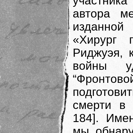
участник
автора ме
изданной
«Хирург 
Риджуэя, 
войны у
“Фронтово
подготов
смерти в 
184]. Име
мы обнару