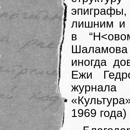
эпиграфы
лишним и 
в “Н<ово
Шаламова 
иногда до
Ежи Гедро
журнала
«Культура
1969 года) 