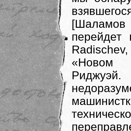
взявшег
[Шаламов
перейдет 
Radischev
«Новом 
Риджуэй. 
недоразум
машинис
техничес
переправл