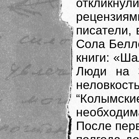
откликн
рецензиям
писатели,
Сола Белл
книги: «Ш
Люди на 
неловко
“Колымс
необходима
После пер