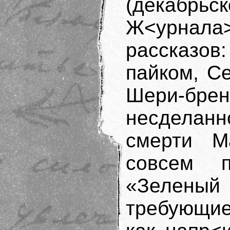
(декабрь
Ж<урнал
рассказо
пайком, С
Шери-брен
несделанн
смерти М
совсем п
«Зеленый
требующие