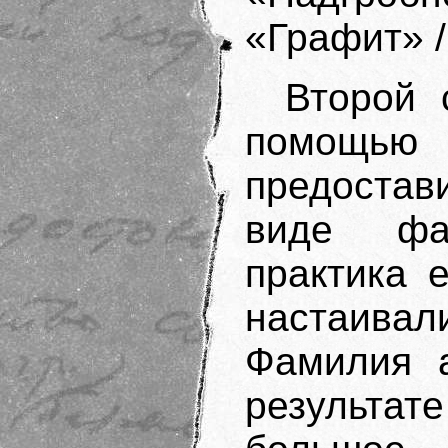
«Графит» /
Второй 
помощью
предостави
виде фа
практика 
настаивал
Фамилия а
результат