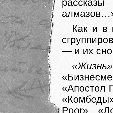
рассказ
алмазов…
Как и в
сгруппиро
— и их сно
«Жизнь»
«Бизнесме
«Апостол П
«Комбеды
Poor», «Д