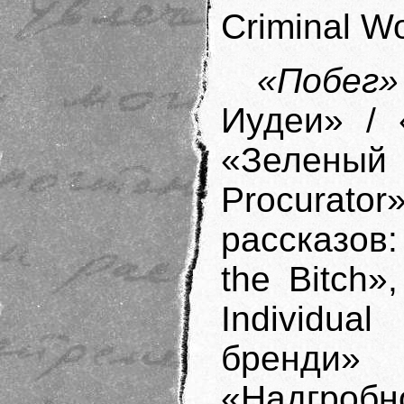
Criminal Wo
«Побег»
Иудеи» / 
«Зеленый
Procurato
рассказов
the Bitch
Individu
бренди»
«Надгробн