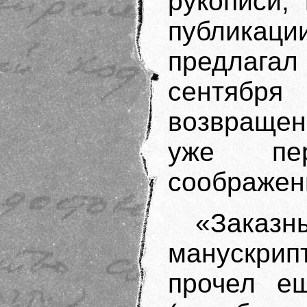
рукописи,
публикац
предлагал 
сентяб
возвращен
уже пер
соображен
«Заказн
манускрип
прочел е