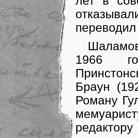
лет в сов
отказыва
переводил
Шаламов
1966 го
Принстонс
Браун (19
Роману Гу
мемуарист
редактору