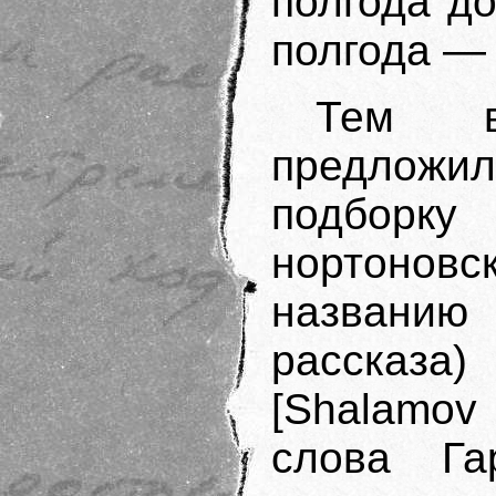
полгода д
полгода — 
Тем в
предложил
подборк
нортонов
названию 
рассказ
[Shalamov
слова Га