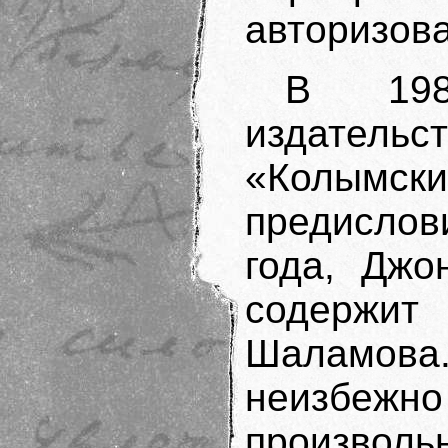
авторизов
В 198
издательс
«Колым
предислов
года, Джо
содержит 
Шаламова.
неизбе
произволь