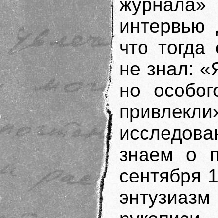
журнала»
интервью 
что тогда
не знал: «Я
но особог
привлекли»
исследов
знаем о п
сентября 1
энтузиазм