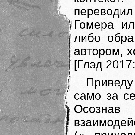
переводи
Гомера ил
либо обра
автором, 
[Глэд 2017:
Привед
само за с
Осозн
взаимод