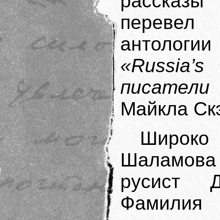
рассказы 
перевел
антологии
«Russia’s
O
писатели
Майкла Ск
Широко
Шаламова 
русист Д
Фамили