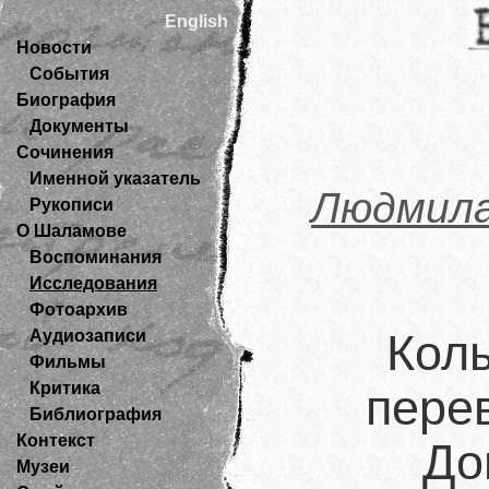
English
Новости
События
Биография
Документы
Сочинения
Именной указатель
Людмила
Рукописи
О Шаламове
Воспоминания
Исследования
Фотоархив
Аудиозаписи
Кол
Фильмы
Критика
пере
Библиография
Контекст
До
Музеи