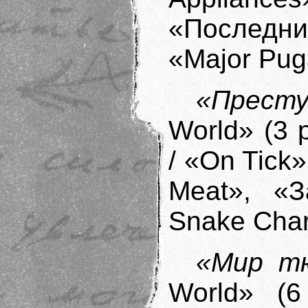
«Последни
«Major Puga
«Престу
World» (3 
/ «On Tick»
Meat», «З
Snake Char
«Мир т
World» (6