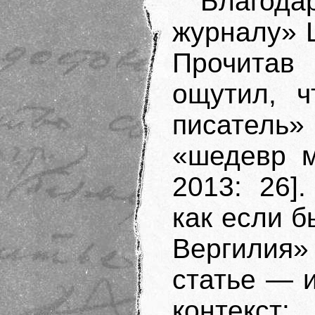
Благо
журналу» 
Прочитав 
ощутил, 
писатель»
«шедевр м
2013: 26]
как если б
Вергилия»
статье — 
контекст: