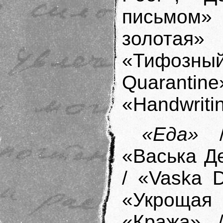
письмом»
золотая»
«Тифозны
Quaran
«Handwritin
«Еда»
/ 
«Васька Д
/ «Vaska D
«Укрощая 
«Кража» /