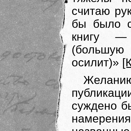
считаю ру
бы было с
книгу —
(большу
осилит)»
[
Жела
публика
суждено бы
намерени