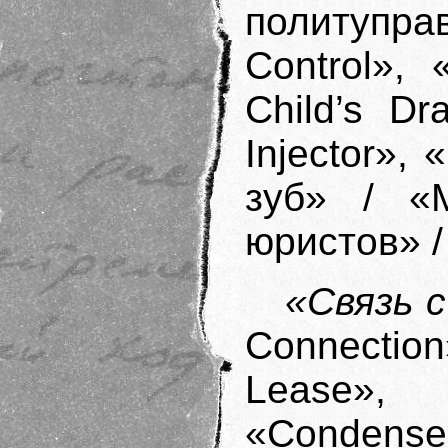
политуправ
Control»,
Child’s D
Injector»,
зуб» / «M
юристов» / 
«Связь 
Connectio
Lease»,
«Condense