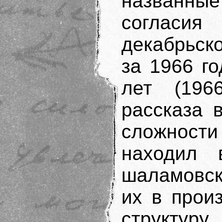
названн
согласи
декабрьск
за 1966 г
лет (196
рассказа 
сложност
находил 
шаламовск
их в прои
структур