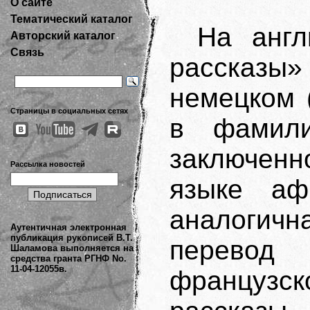
О сайте
Тематический каталог
На англ
Авторский каталог
Связь
рассказы
немецком 
Страницы в социальных сетях
в фамил
заключенн
Рассылка новостей
языке аф
аналогич
Аутентичная электронная
публикация рукописей В.Т.
перево
Шаламова выполняется на
средства гранта РГНФ No.
11-04-12055в.
француз