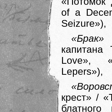
«Потомок 
of a Dece
Seizure»),
«Брак»
/
капитана Т
Love», 
Lepers»),
«Воровс
крест» / 
блатного