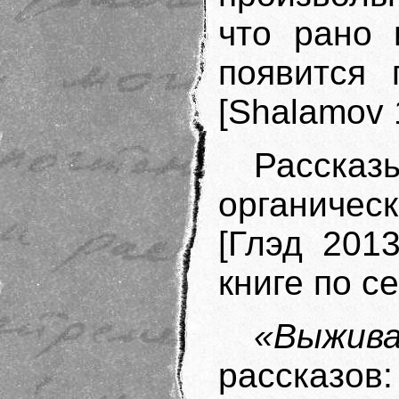
что рано 
появится 
[Shalamov 
Рассказ
органичес
[Глэд 201
книге по с
«Выжива
рассказов