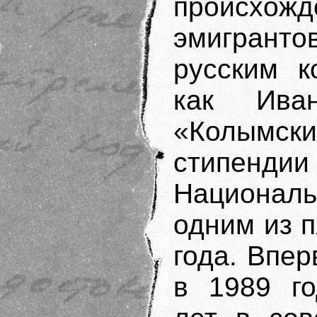
происхож
эмигранто
русским к
как Ива
«Колымски
стипендии
Национа
одним из 
года. Впе
в 1989 го