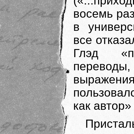
(«...прих
восемь раз
в универс
все отказа
Глэд «п
переводы,
выражения
пользовал
как автор» 
Пристал