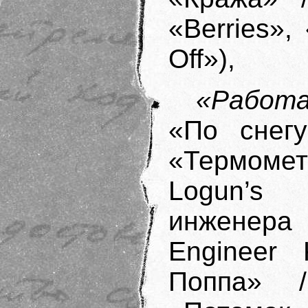
«Berries»
Off»),
«Работ
«По снегу
«Термометр
Logun’s
инженера 
Engineer 
Поппа» /