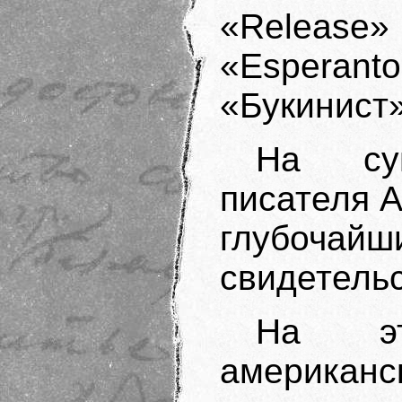
«Release» 
«Esperant
«Букинист»
На су
писателя 
глубочай
свидетельс
На эт
американ