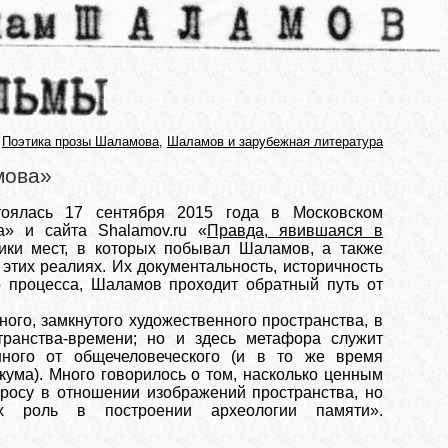
,
Поэтика прозы Шаламова
,
Шаламов и зарубежная литература
мова»
тоялась 17 сентября 2015 года в Московском
а» и сайта Shalamov.ru «
Правда, явившаяся в
тики мест, в которых побывал Шаламов, а также
этих реалиях. Их документальность, историчность
о процесса, Шаламов проходит обратный путь от
ного, замкнутого художественного пространства, в
ранства-времени; но и здесь метафора служит
нного от общечеловеческого (и в то же время
ума). Много говорилось о том, насколько ценным
просу в отношении изображений пространства, но
х роль в построении археологии памяти».