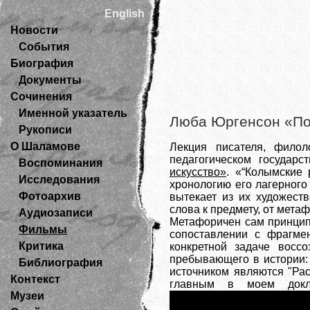
English
Новости
События
Биография
Документы
Сочинения
Именной указатель
Люба Юргенсон «По
Рукописи
О Шаламове
Лекция писателя, фило
педагогическом государ
Воспоминания
искусство»
. «“Колымские 
Исследования
хронологию его лагерного
Фотоархив
вытекает из их художест
слова к предмету, от мета
Аудиозаписи
Метафоричен сам принцип 
Фильмы
сопоставлении с фрагме
Критика
конкретной задаче восс
пребывающего в истории:
Библиография
источником являются "Рас
Контекст
главным в моем докла
Музеи