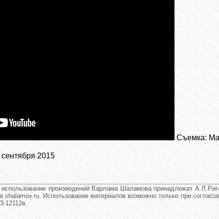
Съемка: Ма
 сентября 2015
и использование произведений Варлама Шаламова принадлежат А.Л.Риго
а shalamov.ru. Использование материалов возможно только при согласова
3-12112в.