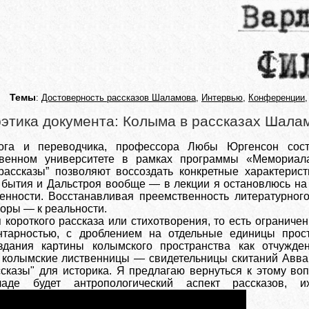
Темы
:
Достоверность рассказов Шаламова
,
Интервью
,
Конференции
этика документа: Колыма в рассказах Шала
лога и переводчика, профессора Любы Юргенсон сос
ственном университете в рамках программы «Мемориал
рассказы” позволяют воссоздать конкретные характерис
 бытия и Дальстроя вообще — в лекции я остановлюсь на 
венности. Восстанавливая преемственность литературног
форы — к реальности.
короткого рассказа или стихотворения, то есть ограничен
нтарностью, с дроблением на отдельные единицы прост
оздания картины колымского пространства как отчужде
 колымские лиственницы — свидетельницы скитаний Аввак
сказы" для историка. Я предлагаю вернуться к этому во
де будет антропологический аспект рассказов, и