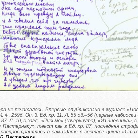
ра не печаталось. Впервые опубликовано в журнале «Нов
. 2596. Оп. 3. Ед. хр. 11. Л. 55 об.–56 (первые наброски 
 87. Л. 10, с загл. «Письмо» (зачеркнуто), «Из дневника», с 
 Пастернаку», текст как в Ед. хр. 87, последняя стро
в распространялись в самиздате в составе цикла «Стих
 Б. Пастернака