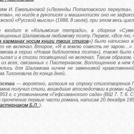
ям И. Емельяновой («Легенды Потаповского переулка». М
итва», но нигде в рукописях и машинописях оно не зафик
жской «Русской мысли» (1988. 8 июля), при этом весь ци
е входит в «Колымские тетради», в сборник «Сумк
ященных Шаламовым любимому поэту. Первое, «Все то, ч
в карманах носим книги твоих стихов
») было написано в
о не включал. Второе, «Я в землю совесть не зарою…» 
мова в серии «Новая библиотека поэта»), также было 
осылал и в списки посвящений не включал. Таким образом
из всех, связанных с Пастернаком. Воплощенное в нем 
ялись для Шаламова ничем не заменимой нравственной
а Тихоновича до конца дней.
рства
— вероятно, аллюзия на строку стихотворения П
мов получил стихи, вошедшие впоследствии в роман «До
3 г. с упоминанием «Гефсиманского сада» (ВШ 7. Т. 6. С.
 прочтение первые части романа, написав 20 декабря 1953
Пастернаком Б.Л.
).