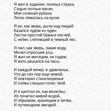
Я мял в ладонях, полных страха,
Седые потные виски,
Моя соленая рубаха
Легко ломалась на куски.
Я ел, как зверь, рыча над пищей.
Казался чудом из чудес
Листок простой бумаги писчей,
С небес слетевший в темный лес.
Я пил, как зверь, лакая воду,
Мочил отросшие усы.
Я жил не месяцем, не годом,
Я жить решался на часы.
И каждый вечер, в удивленье,
Что до сих пор еще живой,
Я повторял стихотворенья
И снова слышал голос твой.
И я шептал их, как молитвы,
Их почитал живой водой,
И образком, хранящим в битве,
И путеводною звездой.