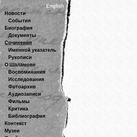
English
Новости
События
Биография
Документы
Сочинения
Именной указатель
Рукописи
О Шаламове
Воспоминания
Исследования
Фотоархив
Аудиозаписи
Фильмы
Критика
Библиография
Контекст
Музеи