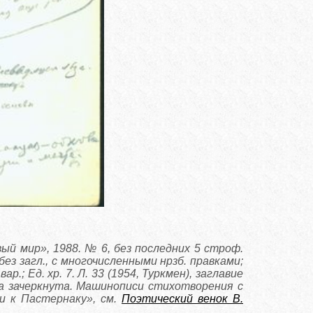
ый мир», 1988. № 6, без последних 5 строф.
без загл., с многочисленными нрзб. правками;
вар.; Ед. хр. 7. Л. 33 (1954, Туркмен), заглавие
фа зачеркнута. Машинописи стихотворения с
и к Пастернаку», см.
Поэтический венок В.