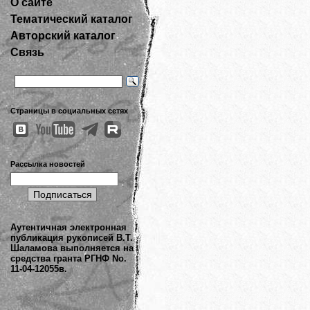
О сайте
Тематический каталог
Авторский каталог
Связь
Страницы в социальных сетях
Рассылка новостей
Аутентичная электронная
публикация рукописей В.Т.
Шаламова выполняется на
средства гранта РГНФ No.
11-04-12055в.