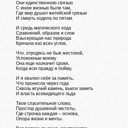
Они единственною связью
С иною жизнью были там,
Где мир душил житейской грязью
И смерть ходила по пятам.
И средь магического хода
Сравнений, образов и слов
Взыскующая нас природа
Кричала изо всех углов,
Что, отродясь не быв жестокой,
Успокоенью моему
Она еще назначит сроки,
Когда всю правду я пойму.
И я хвалил себя за память,
Что пронесла через года
Сквозь жгучий камень, вьюги заметь
И власть всевидящего льда
Твое спасительное слово,
Простор душевной чистоты,
Где строчка каждая – основа,
Опора жизни и мечты.