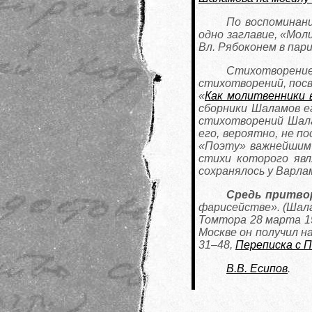
По воспоминани
одно заглавие, «Мол
Вл. Рябоконем в пари
Стихотворени
стихотворений, посв
«
Как молитвенники 
сборники Шаламов ег
стихотворений Шала
его, вероятно, не п
«Поэту» важнейшим 
стихи которого явл
сохранялось у Варлам
Средь притво
фарисействе». (Шала
Томтора 28 марта 195
Москве он получил на
31–48,
Переписка с 
В.В. Есипов
.