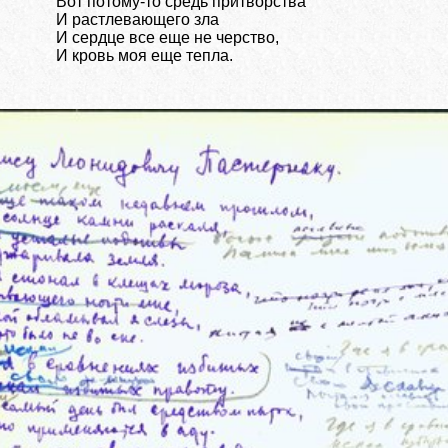
Вот потому-то средь притворства
И растлевающего зла
И сердце все еще не черство,
И кровь моя еще тепла.