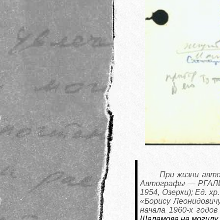
При жизни авто
Автографы — РГАЛИ. Ф
1954, Озерки); Ед. хр.
«Борису Леонидовичу
начала 1960-х годо
Шаламова на могилу