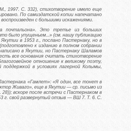
., 1997. С. 332), стихотворение имело еще
сировано. По самиздатской копии напечатано
кл воспроизведен с большими искажениями.
а почтальона». Это третье из больших
то было упущеньем...» (см. нашу публикацию
 Якутии в 1953 г., послано Пастернаку, но в
(подготовлено к изданию в полном собрании
написано в Якутии, но Пастернаку Шаламов
, есть все основания считать стихотворение
благоговейное отношение к великому поэту,
 поддержкой в условиях лагерной Колымы,
астернака «Гамлет»: «Я один, все тонет в
ктор Живаго», еще в Якутии — ср. письмо из
 28)); вскоре после встречи с Пастернаком в
 г. свой развернутый отзыв — ВШ 7. Т. 6. С.