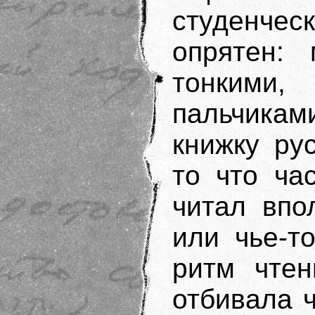
студенчес
опрятен: 
тонкими,
пальчика
книжку ру
то что ча
читал впо
или чье-т
ритм чтен
отбивала 