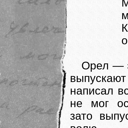
м
о
Орел — э
выпускают
написал в
не мог ос
зато выпу