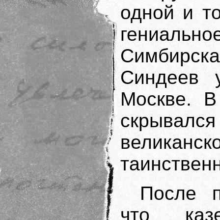
одной и т
гениально
Симбирска
Синдеев 
Москве. В
скрыва
великан
таинствен
После п
что каз