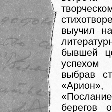
творческ
стихотвор
выучил на
литератур
бывшей ц
успехом
выбрав ст
«Арион»,
«Послани
берегов 