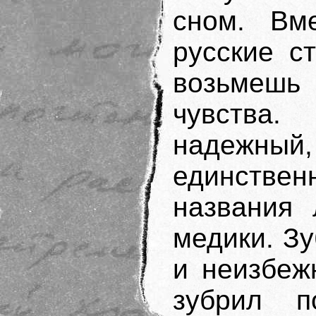
сном. Вм
русские с
возьмешь
чувства
надежны
единстве
названия 
медики. З
и неизбеж
зубрил п