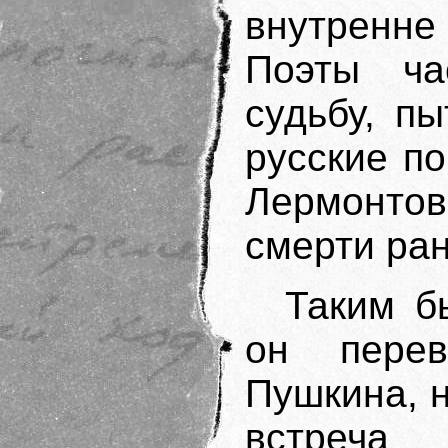
внутренне
Поэты ча
судьбу, п
русские п
Лермонто
смерти ра
Таким б
он пере
Пушкина, н
встреча