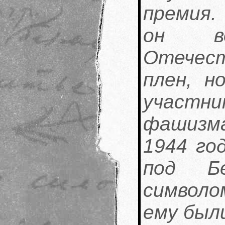
премия.
он в
Отечес
плен, н
участн
фашизма
1944 го
под Б
символо
ему был