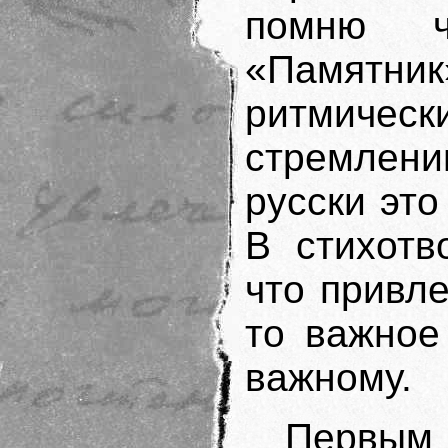
помню ч
«Памят
ритмическ
стремлени
русски это
В стихотв
что привл
то важное
важному.
Первым 