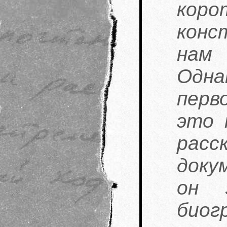
коро
конс
нам
Одна
перв
это 
рас
доку
он 
биог