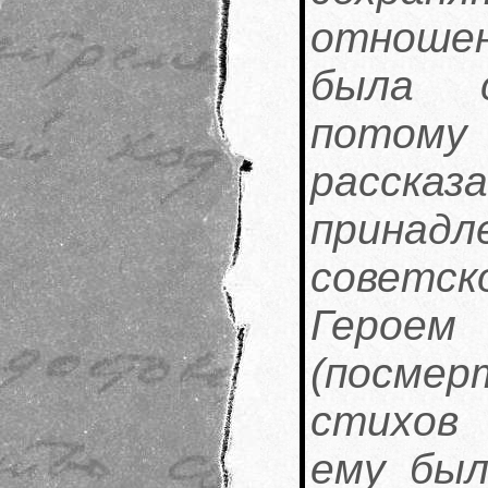
отношен
была с
потому
расск
прина
советск
Герое
(посмерт
стихов
ему был