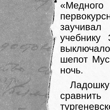
«Медног
первоку
заучивал
учебнику 
выключало
шепот Мус
ночь.
Ладошку
сравнить
тургеневс