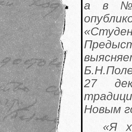
а в №
опублик
«Студ
Предыс
выясн
Б.Н
27 де
традиц
Новым г
«Я х