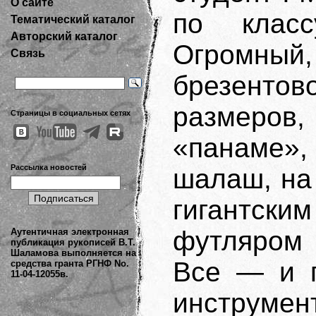
О сайте
по класс
Тематический каталог
Авторский каталог
Огромный,
Связь
брезент
размеров
Страницы в социальных сетях
«панаме»,
Рассылка новостей
шалаш, на 
гигантс
футляром 
Аутентичная электронная
публикация рукописей В.Т.
Шаламова выполняется на
Все — и п
средства гранта РГНФ No.
11-04-12055в.
инструме