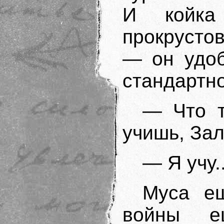
И койк
прокрусто
— он удоб
стандартн
— Что т
учишь, За
— Я учу..
Муса е
войны е