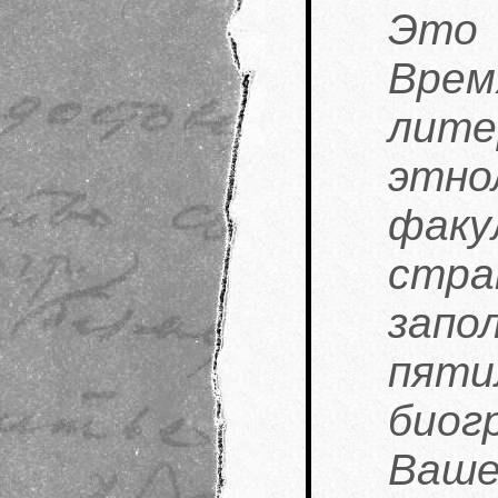
Это 
Врем
лите
этно
факу
стр
за
пя
биог
Ваше