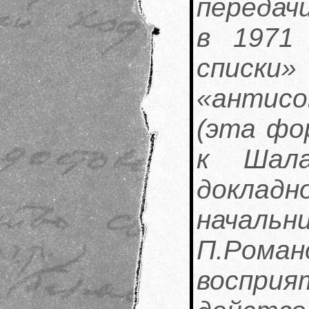
передач
в 1971
спис
«антис
(эта фо
к Шала
доклад
нача
П.Роман
воспр