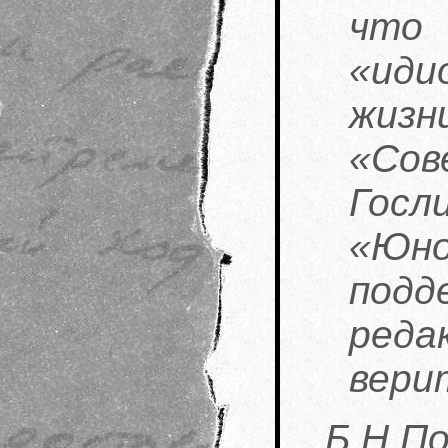
что
«иди
жизн
«Сов
Гос
«Юн
под
ред
верит
Б.Н.