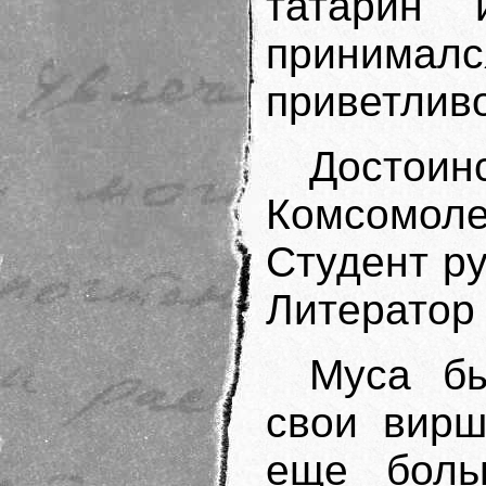
татарин 
принимал
приветливо
Достои
Комсомоле
Студент ру
Литератор 
Муса бы
свои вирш
еще боль