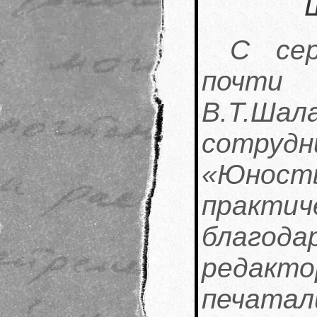
С сер
почти
В.Т.
сотру
«Юност
практ
благода
редак
печатал