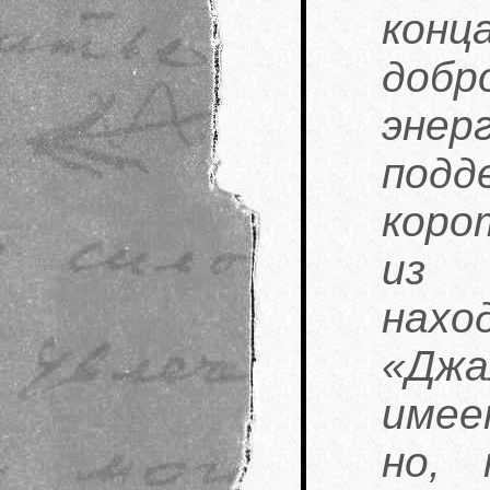
ко
доб
эне
подд
коро
из 
нахо
«Джа
имее
но, 