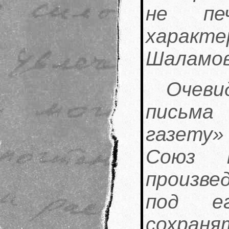
не печ
харак
Шаламов
Очев
письм
газету»
Союз 
произве
под ег
сохран