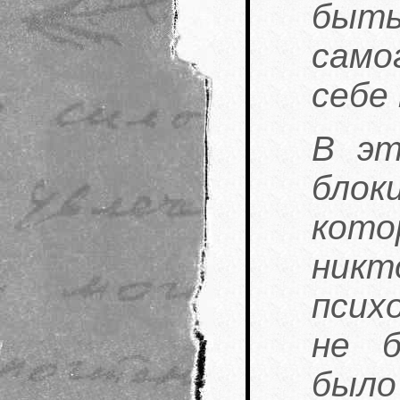
быть
само
себе
В эт
блок
кото
никт
псих
не 
было