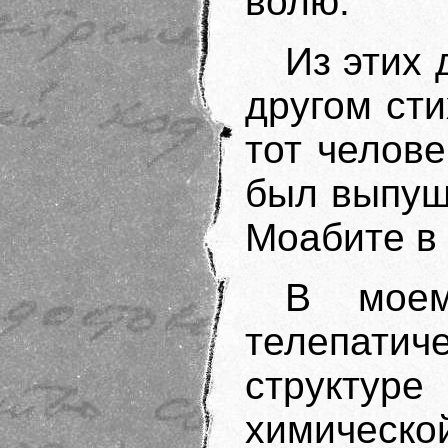
волю.
Из этих 
другом ст
тот челове
был выпущ
Моабите в 
В моем
телепат
структу
химическ