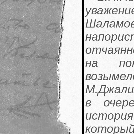
уваже
Шаламов
напори
отчаянн
на по
возымел
М.Джали
в очер
история
который