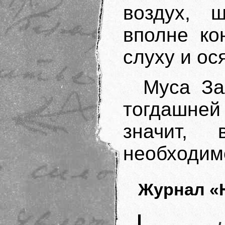
воздух, 
вполне ко
слуху и ос
Муса За
тогдашней
значит,
необходим
Журнал «Ю