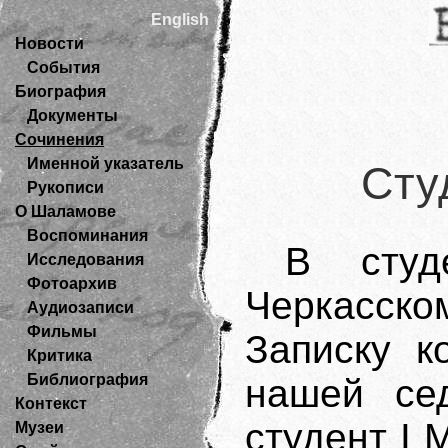
English
Новости
События
Биография
Документы
Сочинения
Именной указатель
Сту
Рукописи
О Шаламове
Воспоминания
В студ
Исследования
Фотоархив
Черкасск
Аудиозаписи
Фильмы
Записку к
Критика
Библиография
нашей се
Контекст
студент I 
Музеи