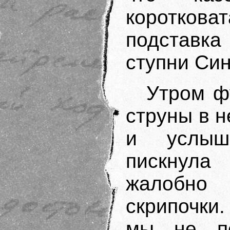
короткова
подставка
ступни Син
Утром ф
струны в 
и услыш
пискнула
жалобно
скрипочки
мы не по