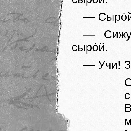
— Сыро́й
— Сижу
сыро́й.
— Учи! З
С
с
В
м