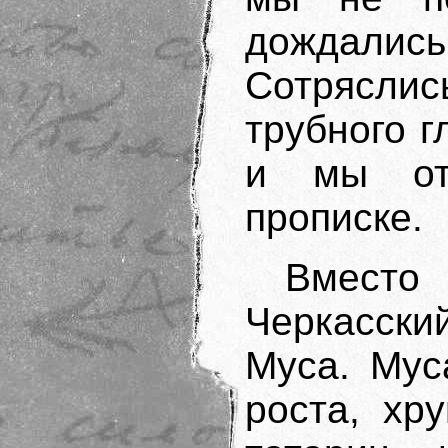
дождались
Сотряслис
трубного г
и мы отк
прописке.
Вместо
Черкасски
Муса. Мус
роста, хр