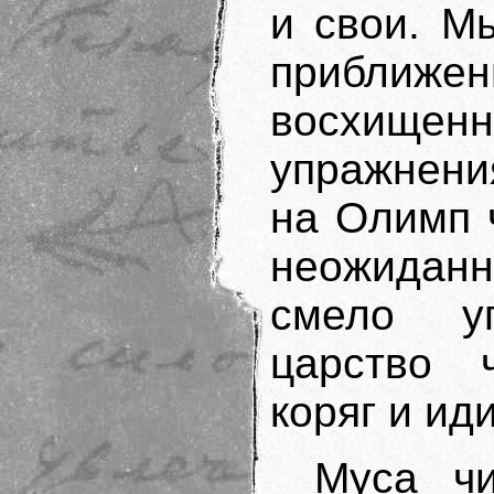
и свои. М
приближ
восхи
упражнени
на Олимп ч
неожидан
смело у
царство 
коряг и ид
Муса ч