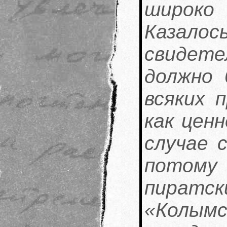
широко 
Казало
свидет
должно 
всяких 
как ценн
случае 
потому 
пират
«Колым