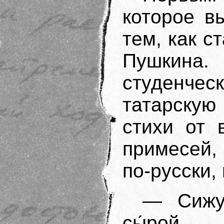
которое в
тем, как с
Пушкина
студенче
татарскую
стихи от 
примесей,
по-русски,
— Сижу
сы́рой.