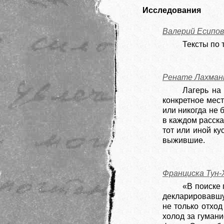
Исследования
Валерий Есипов
Тексты по 
Ренате Лахман
Лагерь на
конкретное мес
или никогда не 
в каждом расска
тот или иной к
выжившие.
Франциска Тун
«В поиске
декларировавшу
не только отход
холод за гуман