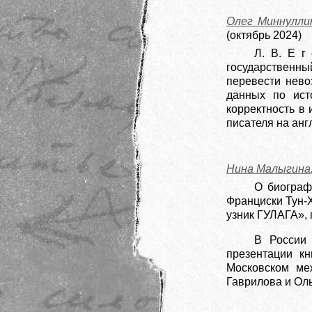
Олег Миннулли
(октябрь 2024)
Л. В. Е г
государственны
перевести нево
данных по ист
корректность в
писателя на анг
Нина Малыгина
О биограф
Франциски Тун-
узник ГУЛАГА», 
В России
презентации кн
Московском ме
Гаврилова и Ол