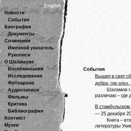
English
Новости
События
Биография
Документы
Сочинения
Именной указатель
Рукописи
О Шаламове
Воспоминания
События
Исследования
Вышел в свет с
Фотоархив
добро, где зло»
Шаламов г
Аудиозаписи
различаю – где 
Фильмы
Критика
В стамбульском
Библиография
— 25 декабря 2
Контекст
Книга – вт
Музеи
литературы Уни