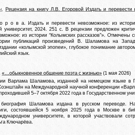
н
,
Рецензия на книгу Л.В. Егоровой Издать и перевести
 о р о в а. Издать и перевести невозможное: из истори
й университет, 2024. 251 с. В рецензии предложен крит
зможное: из истории “Колымских рассказов”». Отмечены с
ории публикаций произведений В. Шаламова на Западе
 издании «колымской эпопеи», глубокое понимание авторо
лийский язык.
,
«…обыкновенное общение поэта с жизнью»
(1 мая 2026)
ии Варлама Шаламова, изданной на немецком языке в Ге
Хоэнштайн на Международной научной конференции «Варлам
проходившей 5–7 октября 2022 года в Государственном ун
 биография Шаламова издана в русском переводе. На
иги, состоявшейся 5 ноября 2025 года в Москве в биб
ждународном университете, в которой участвовали сот
ьга Ключарёва.