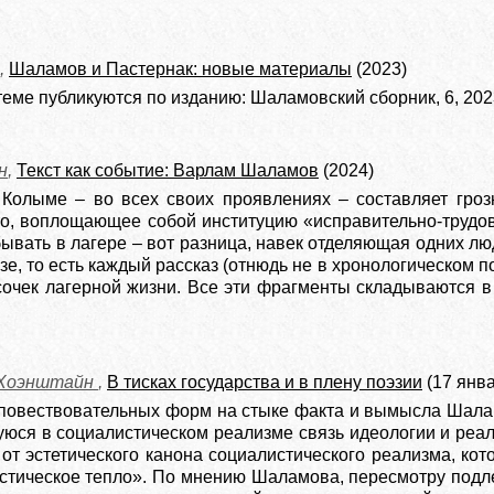
,
Шаламов и Пастернак: новые материалы
(2023)
теме публикуются по изданию: Шаламовский сборник, 6, 202
н
,
Текст как событие: Варлам Шаламов
(2024)
 Колыме – во всех своих проявлениях – составляет гроз
то, воплощающее собой институцию «исправительно-трудов
бывать в лагере – вот разница, навек отделяющая одних л
зе, то есть каждый рассказ (отнюдь не в хронологическом 
усочек лагерной жизни. Все эти фрагменты складываются 
-Хоэнштайн
,
В тисках государства и в плену поэзии
(17 янва
 повествовательных форм на стыке факта и вымысла Шалам
юся в социалистическом реализме связь идеологии и реал
 от эстетического канона социалистического реализма, ко
истическое тепло». По мнению Шаламова, пересмотру под