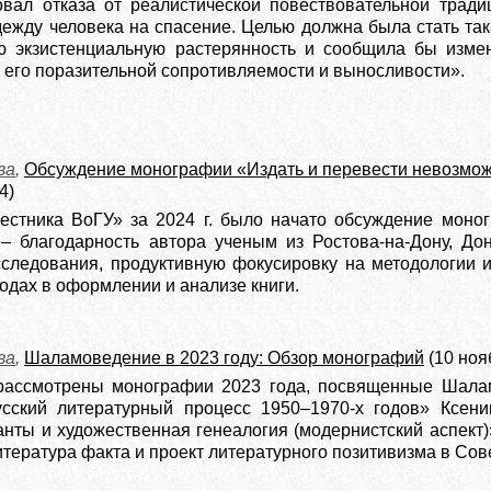
вал отказа от реалистической повествовательной традиц
ежду человека на спасение. Целью должна была стать так
ю экзистенциальную растерянность и сообщила бы изме
 его поразительной сопротивляемости и выносливости».
ва
,
Обсуждение монографии «Издать и перевести невозможн
4)
естника ВоГУ» за 2024 г. было начато обсуждение моног
– благодарность автора ученым из Ростова-на-Дону, Дон
следования, продуктивную фокусировку на методологии и
одах в оформлении и анализе книги.
ва
,
Шаламоведение в 2023 году: Обзор монографий
(10 ноя
рассмотрены монографии 2023 года, посвященные Шалам
сский литературный процесс 1950–1970-х годов» Ксени
анты и художественная генеалогия (модернистский аспект
тература факта и проект литературного позитивизма в Сов