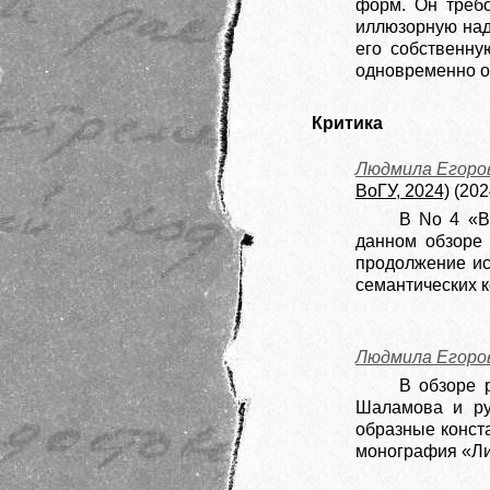
форм. Он требо
иллюзорную над
его собственну
одновременно о
Критика
Людмила Егоро
ВоГУ, 2024)
(202
В No 4 «В
данном обзоре 
продолжение ис
семантических к
Людмила Егоро
В обзоре 
Шаламова и ру
образные конст
монография «Ли