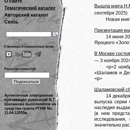
О сайте
Вышла книга Н.
Тематический каталог
сентября 2025)
Авторский каталог
Новая книг
Связь
Презентация кни
14 июня 20
Яроцкого «Золо
Страницы в социальных сетях
В Москве состо
— 3 ноября 202
<p>2 нояб
Рассылка новостей
«Шаламов и Дем
<p>
Шаламовский сб
Аутентичная электронная
14 декабря
публикация рукописей В.Т.
выпуска серии 
Шаламова выполняется на
наследия выдаю
средства гранта РГНФ No.
11-04-12055в.
(в нем предст
исследования,
значительно рас