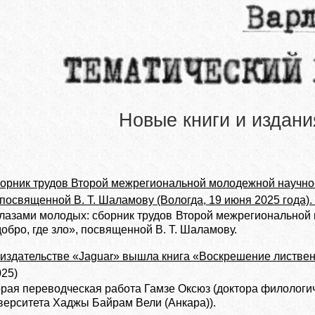
Новые книги и издани
борник трудов Второй межрегиональной молодежной научно
, посвященной В. Т. Шаламову (Вологда, 19 июня 2025 года).
лазами молодых: сборник трудов Второй межрегиональной
добро, где зло», посвященной В. Т. Шаламову.
 издательстве «Jaguar» вышла книга «Воскрешение листве
025)
орая переводческая работа Гамзе Оксюз (доктора филологи
верситета Хаджы Байрам Вели (Анкара)).