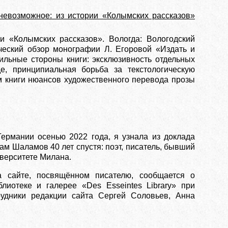
 невозможное: из истории «Колымских рассказов»
и «Колымских рассказов». Вологда: Вологодский
ический обзор монографии Л. Егоровой «Издать и
ильные стороны книги: эксклюзивность отдельных
, принципиальная борьба за текстологическую
м книги нюансов художественного перевода прозы
рмании осенью 2022 года, я узнала из доклада
 Шаламов 40 лет спустя: поэт, писатель, бывший
иверситете Милана.
 сайте, посвящённом писателю, сообщается о
лиотеке и галерее «Des Esseintes Library» при
рудники редакции сайта Сергей Соловьев, Анна