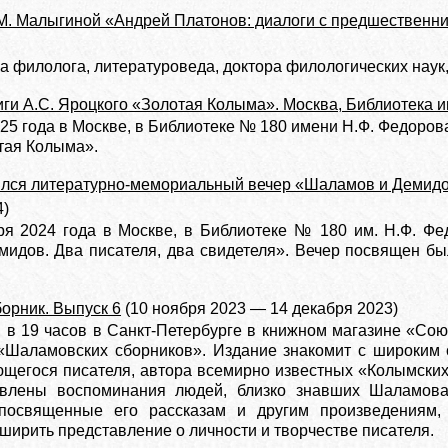
М. Малыгиной «Андрей Платонов: диалоги с предшественн
а филолога, литературоведа, доктора филологических наук
ги А.С. Яроцкого «Золотая Колыма». Москва, Библиотека и
25 года в Москве, в Библиотеке № 180 имени Н.Ф. Федоро
тая Колыма».
ялся литературно-мемориальный вечер «Шаламов и Демидов
4)
ря 2024 года в Москве, в Библиотеке № 180 им. Н.Ф. Ф
идов. Два писателя, два свидетеля». Вечер посвящен бы
орник. Выпуск 6
(10 ноября 2023 — 14 декабря 2023)
 в 19 часов в Санкт-Петербурге в книжном магазине «Союз
«Шаламовских сборников». Издание знакомит с широким 
щегося писателя, автора всемирно известных «Колымских
авлены воспоминания людей, близко знавших Шаламов
 посвященные его рассказам и другим произведениям,
ширить представление о личности и творчестве писателя.