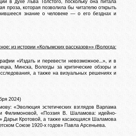
ии в духе Льва Толстого, поскольку она питала
ая проза, которая позволила бы читателю открыть
нившееся знание о человеке — о его безднах и
ое: из истории «Колымских рассказов»» (Вологда:
рафии «Издать и перевести невозможное...», и в
ецка, Минска, Вологды за критические обзоры и
сследования, а также на визуальных решениях и
бря 2024)
ову: «Эволюция эстетических взглядов Варлама
и Филимоновой, «Поэзия В. Шаламова: идейно-
)» Дарьи Кротовой, а также касающаяся Шаламова
етском Союзе 1920-х годов» Павла Арсеньева.