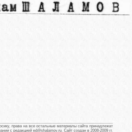
сику, права на все остальные материалы сайта принадлежат
нии с редакцией ed@shalamov.ru. Сайт создан в 2008-2009 гг.