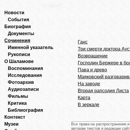
English
Новости
События
Биография
Документы
Сочинения
Ганс
Именной указатель
Три смерти доктора Аус
Рукописи
Возвращение
О Шаламове
Господин Бержере в бо
Воспоминания
Пава и древо
Исследования
Маяковский разговарив
Фотоархив
На заводе
Аудиозаписи
Вторая рапсодия Листа
Фильмы
Карта
Критика
В зеркале
Библиография
Контекст
Музеи
Все права на распространение 
авторам текстов и редакции сайт