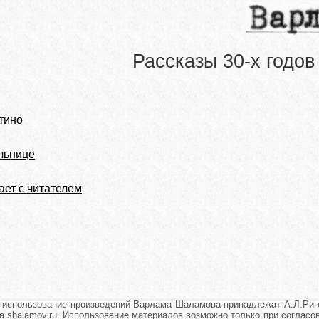
Рассказы 30-х годов
тино
льнице
ает с читателем
и использование произведений Варлама Шаламова принадлежат А.Л.Риго
а shalamov.ru. Использование материалов возможно только при согласова