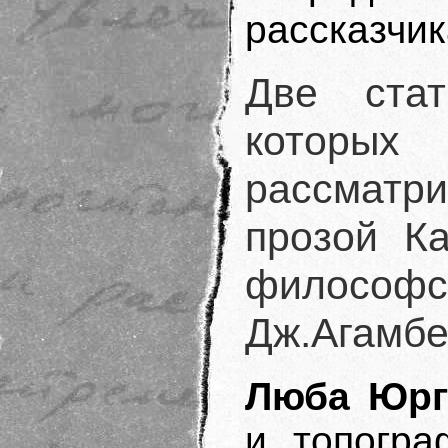
рассказчик
Две ста
которы
рассматр
прозой К
филос
Дж.Агамб
Люба Юрг
и топогра