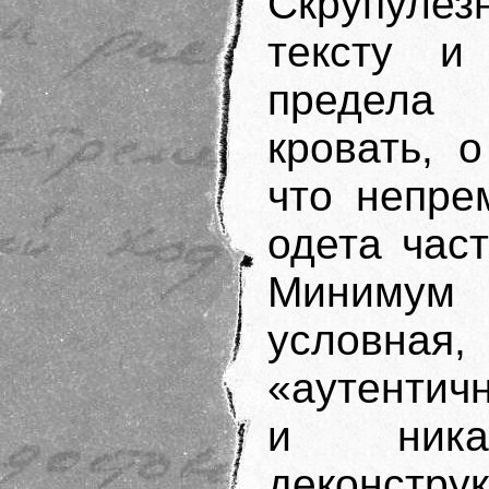
Скрупулез
тексту и
предела 
кровать, 
что непре
одета час
Минимум 
условна
«аутентичн
и никак
деконстру