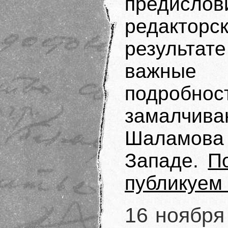
предислов
редакто
результа
важные 
подробно
замалчива
Шаламова
Западе.
П
публикуем 
16 ноября