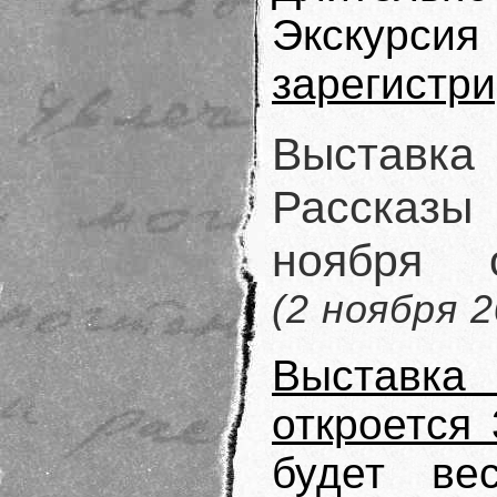
Экскурси
зарегистр
Выставк
Рассказ
ноября 
(2 ноября 2
Выставк
откроется 
будет ве