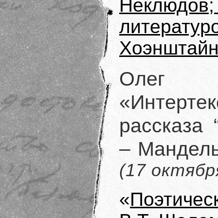
Неклюдо
литерат
Хоэнштай
Оле
«Интерт
рассказа 
– Мандель
(17 октябр
«
Поэтичес