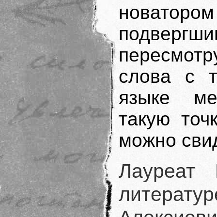
новато
подвер
пересмот
слова с т
языке ме
такую точ
можно сви
Лауреат 
литерату