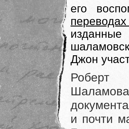
его восп
перевода
изданные
шаламовск
Джон участ
Роберт 
Шалам
документа
и почти м