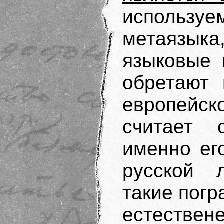
используе
метаязыка
языковые 
обретают 
европейс
считает 
именно ег
русской л
такие погр
естестве