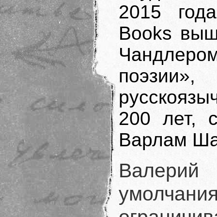
2015 года
Books выш
Чандлер
поэзии»,
русскоязы
200 лет, 
Варлам Ша
Валери
умолчания
огранич