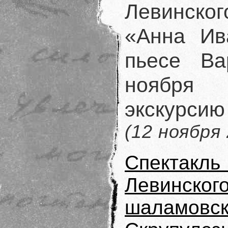
Левинског
«Анна Ив
пьесе В
ноября
экскурси
(12 ноября
Спектакль
Левинско
шаламо