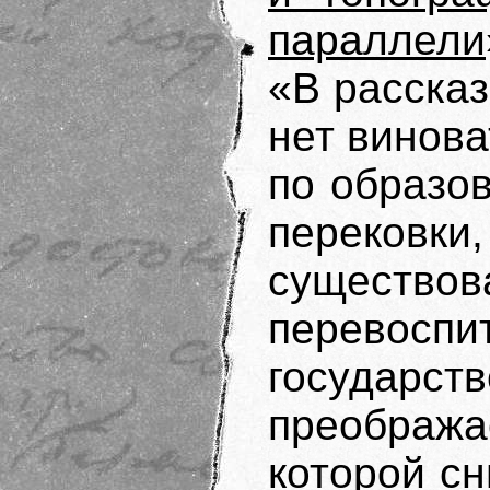
параллели
«В рассказ
нет винов
по образо
перековки,
существо
перевоспи
государс
преобража
которой сн