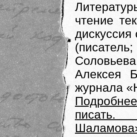
Литерату
чтение те
дискуссия
(писатель
Соловьева
Алексея Б
журнала «
Подробне
писать
Шаламова