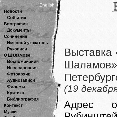
English
Новости
События
Биография
Документы
Сочинения
Именной указатель
Выставка 
Рукописи
О Шаламове
Шаламов»
Воспоминания
Исследования
Петербур
Фотоархив
Аудиозаписи
(19 декабр
Фильмы
Критика
Библиография
Адрес о
Контекст
Музеи
Рубинштей