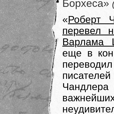
Борхеса»
«
Роберт 
перевел н
Варлама 
еще в кон
переводи
писателей
Чандлер
важнейш
неудивите