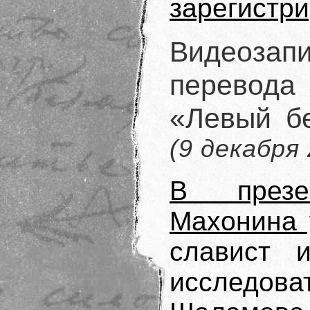
зарегистр
Видеозапи
перевод
«Левый бе
(9 декабря
В презе
Махонина 
славист 
исследова