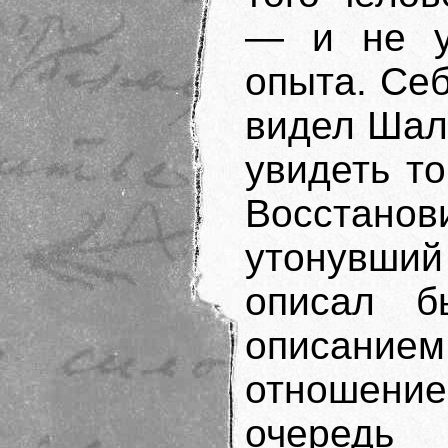
— и не у
опыта. Себ
видел Шал
увидеть то
Восстано
утонувши
описал б
описани
отношени
очеред