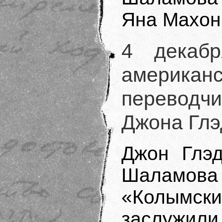
Яна Махон
4 декабр
америк
переводчи
Джона Гл
Джон Глэд
Шаламова 
«Колымски
заслужи