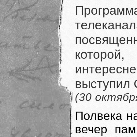
Програ
телека
посвящен
которо
интересн
выступил 
(30 октябр
Полвека на
вечер пам