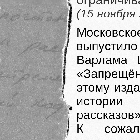
(15 ноября
Московск
выпустил
Варлама 
«Запрещён
этому изда
истории 
рассказов
К сожал