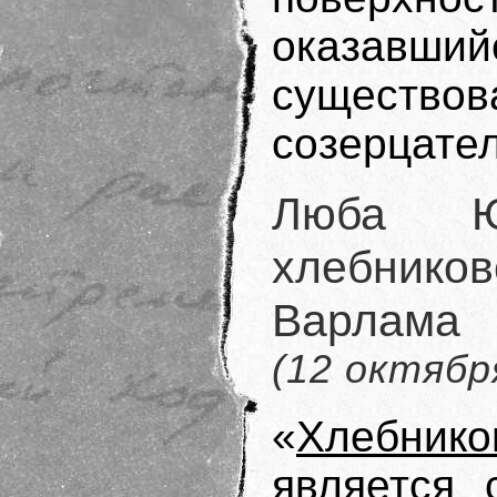
оказавшийс
существов
созерцател
Люба Ю
хлебнико
Варл
(12 октябр
«
Хлебнико
является 