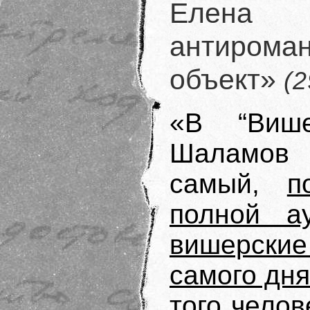
Елена М
антиром
объект»
(
«В “Више
Шаламов 
самый,
п
полной а
вишерски
самого дн
того челов