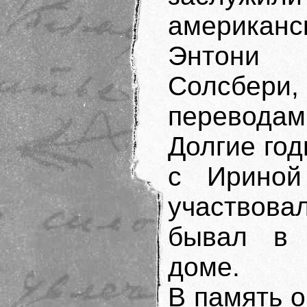
американс
Энтони 
Солсбери, 
перевод
Долгие го
с Ириной
участвова
бывал в 
доме.
В память 