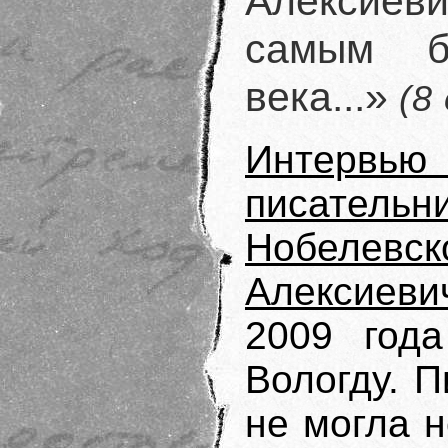
Алексие
самым б
века...»
(8
Интервью 
писате
Нобелев
Алексиеви
2009 год
Вологду. П
не могла 