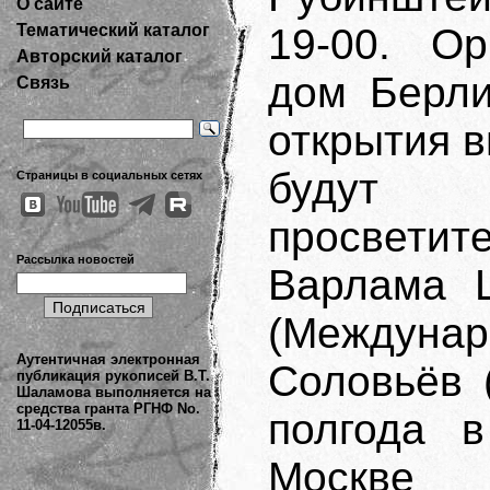
О сайте
19-00. Ор
Тематический каталог
Авторский каталог
дом Берли
Связь
открытия в
будут к
Страницы в социальных сетях
просветит
Рассылка новостей
Варлама 
(Междунар
Аутентичная электронная
Соловьёв (
публикация рукописей В.Т.
Шаламова выполняется на
средства гранта РГНФ No.
полгода в
11-04-12055в.
Москве 