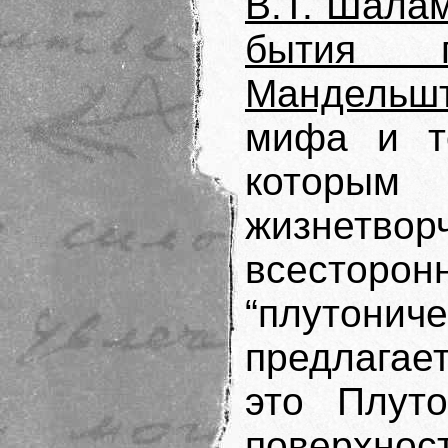
В.Т. Шала
бытия 
Мандельш
мифа и то
которым 
жизнетвор
всесторо
“плутонич
предлагае
это Плут
поверхно