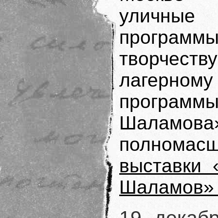
уличные э
программы
творчеств
лагерному 
програм
Шаламова
полнома
выставки 
Шаламов» 
19 декаб