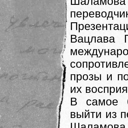
Шаламо
перевод
Презента
Вацлава 
междунаро
сопротивл
прозы и п
их восприя
В самое 
выйти из п
Шаламова