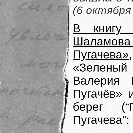
(6 октября
В книгу 
Шаламова
Пугачева»
«Зеленый 
Валерия 
Пугачёв» 
берег (
Пугачева”: