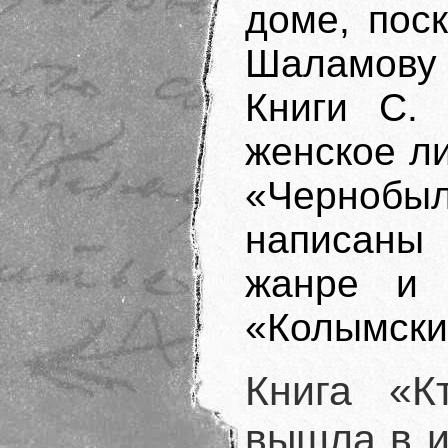
доме, пос
Шаламову
Книги С.
женское л
«Чернобыл
написаны 
жанре и 
«Колымски
Книга «К
вышла в и