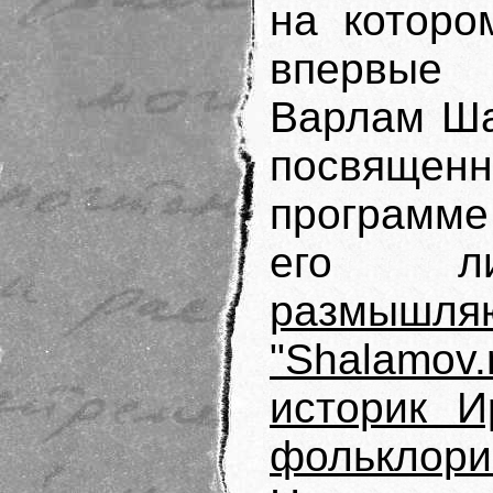
на которо
впервые 
Варлам Ша
посвяще
программе
его лит
размышля
"Shalamo
историк И
фольклор